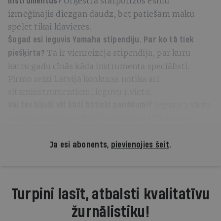
Orķestra starpbrīžos esmu
instrumentus?
izmēģinājis diezgan daudz, bet patiešām māku
spēlēt tikai klavieres.
Šogad esi ieguvis
Yamaha
stipendiju. Par ko tā tiek
Tā ir vienreizēja stipendija, par kuru
piešķirta?
katru gadu cīnās kāda instrumenta speciālisti.
Pirmo reizi Latvijā konkurss notika arī
sitaminstrumentiem, ieguvu 1.vietu.
Ieguvu 2.vietu
Vai tev bijuši vēl kādi būtiski panākumi?
starptautiskajā perkusiju konkursā
Vilnius 2013.
Ja esi abonents,
pievienojies šeit
.
Turpini lasīt, atbalsti kvalitatīvu
žurnālistiku!