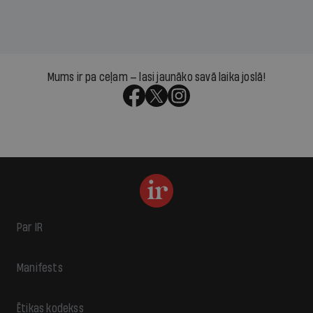
Mums ir pa ceļam — lasi jaunāko savā laika joslā!
Par IR
Manifests
Ētikas kodekss