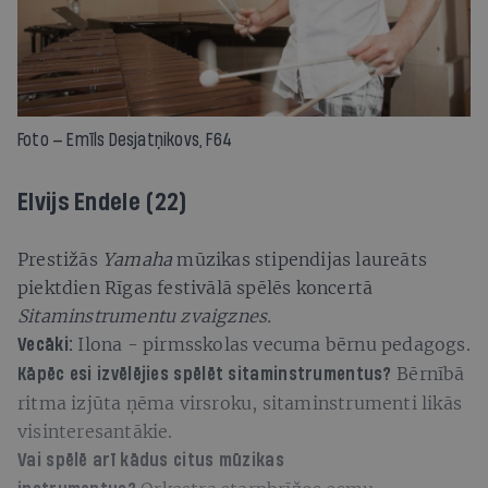
Foto — Emīls Desjatņikovs, F64
Elvijs Endele (22)
Prestižās
Yamaha
mūzikas stipendijas laureāts
piektdien Rīgas festivālā spēlēs koncertā
Sitaminstrumentu zvaigznes.
Ilona - pirmsskolas vecuma bērnu pedagogs.
Vecāki:
Bērnībā
Kāpēc esi izvēlējies spēlēt sitaminstrumentus?
ritma izjūta ņēma virsroku, sitaminstrumenti likās
visinteresantākie.
Vai spēlē arī kādus citus mūzikas