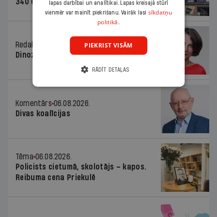
340 000 vērtu reklāmas kampaņu
lapas darbībai un analītikai. Lapas kreisajā stūrī
sīkdatņu
vienmēr var mainīt piekrišanu. Vairāk lasi
politikā.
Redaktores sleja
06.08.2026.
PIEKRIST VISĀM
Dinozaura triks
RĀDĪT DETAĻAS
Komentārs
06.08.2026.
Divas koalīcijas
Tēma
06.08.2026.
Policists cietumā, skolotājs – kapos.
Reibuma cena Priekulē