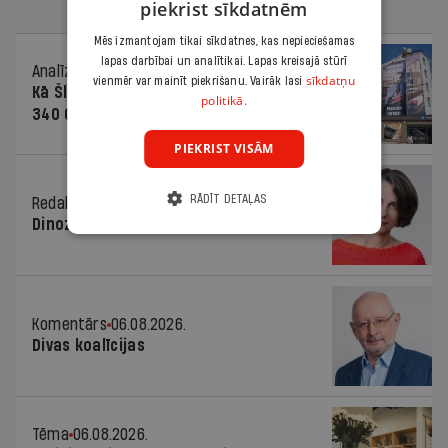
piekrist sīkdatnēm
Mēs izmantojam tikai sīkdatnes, kas nepieciešamas
lapas darbībai un analītikai. Lapas kreisajā stūrī
Analīze
06.08.2026.
sīkdatņu
vienmēr var mainīt piekrišanu. Vairāk lasi
Kā Šlesera partija palika nesodīta par
politikā.
340 000 vērtu reklāmas kampaņu
PIEKRIST VISĀM
RĀDĪT DETAĻAS
Redaktores sleja
06.08.2026.
Dinozaura triks
Komentārs
06.08.2026.
Divas koalīcijas
Tēma
06.08.2026.