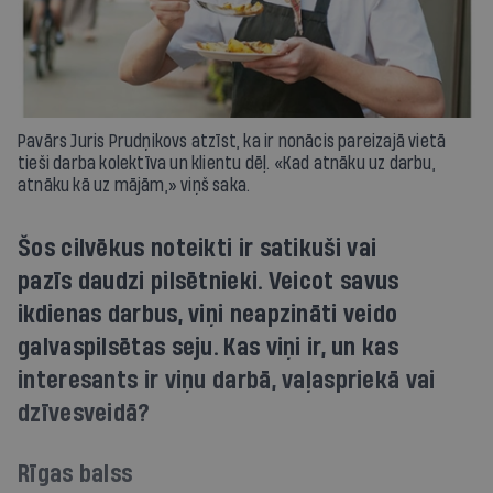
Pavārs Juris Prudņikovs atzīst, ka ir nonācis pareizajā vietā
tieši darba kolektīva un klientu dēļ. «Kad atnāku uz darbu,
atnāku kā uz mājām,» viņš saka.
Šos cilvēkus noteikti ir satikuši vai
pazīs daudzi pilsētnieki. Veicot savus
ikdienas darbus, viņi neapzināti veido
galvaspilsētas seju. Kas viņi ir, un kas
interesants ir viņu darbā, vaļaspriekā vai
dzīvesveidā?
Rīgas balss