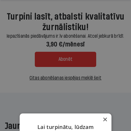
Turpini lasīt, atbalsti kvalitatīvu
žurnālistiku!
Iepazīšanās piedāvājums ir.lv abonēšanai. Atcel jebkurā brīdī.
3,90 €/mēnesī
Abonēt
Citas abonēšanas iespējas meklē šeit
×
Jaunākajā žurnālā
Lai turpinātu, lūdzam