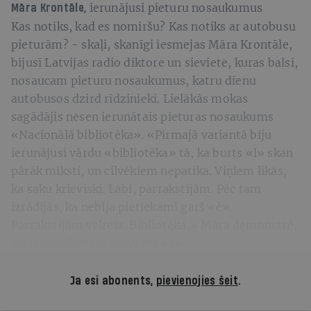
ierunājusi pieturu nosaukumus
Māra Krontāle,
Kas notiks, kad es nomiršu? Kas notiks ar autobusu
pieturām? - skaļi, skanīgi iesmejas Māra Krontāle,
bijusī Latvijas radio diktore un sieviete, kuras balsi,
nosaucam pieturu nosaukumus, katru dienu
autobusos dzird rīdzinieki. Lielākās mokas
sagādājis nesen ierunātais pieturas nosaukums
«Nacionālā bibliotēka». «Pirmajā variantā biju
ierunājusi vārdu «bibliotēka» tā, ka burts «l»
skan
pārāk mīksti, un cilvēkiem nepatika. Viņiem likās,
ka saku krieviski. Labi, pārrakstījām. Pēc tam
izrādījās, ka nebija pietiekami garš «ē».
Pārrakstījām vēlreiz. Bibliotēka,» Māra demonstrē,
īpaši pavelkot un uzsverot «ē».
Ja esi abonents,
pievienojies šeit
.