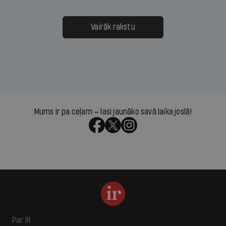
Vairāk rakstu
Mums ir pa ceļam — lasi jaunāko savā laika joslā!
Par IR