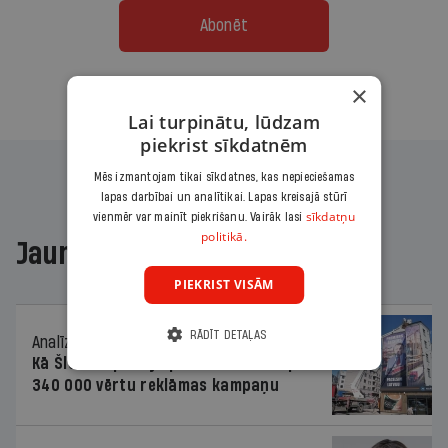
Abonēt
×
Citas abonēšanas iespējas meklē šeit
Lai turpinātu, lūdzam
piekrist sīkdatnēm
Mēs izmantojam tikai sīkdatnes, kas nepieciešamas
lapas darbībai un analītikai. Lapas kreisajā stūrī
sīkdatņu
vienmēr var mainīt piekrišanu. Vairāk lasi
politikā.
Jaunākajā žurnālā
PIEKRIST VISĀM
RĀDĪT DETAĻAS
Analīze
06.08.2026.
Kā Šlesera partija palika nesodīta par
340 000 vērtu reklāmas kampaņu