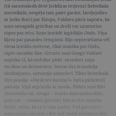
(tā sarunvalodā dēvē Jorkšīras terjerus) lielveikala
zooveikalā, nespēja tam paiet garām. Izceļojušies
ar jorku Burci par Eiropu, Valdavu pāris saprata, ka
suns nesagādā grūtības un droši var uzņemties
rūpes par otru. Suņu izstādē iegādājās Ondu. Viņa
kļuva par pasaules čempioni. Bija nepieciešama vēl
viena izstāžu meitene, tikai mazāka par Ondu,
tāpēc uzradās Sise. Ceturto suni Gungu Valdavi
nopirka tā, kā nedrīkst pirkt: neredzot suņa
vecākus un dzīvesvietu. Inetas vīrs ieraudzīja
sludinājumu, sazvanīja saimnieci. Tikās lielveikalā.
Vīrs prasīja: «Patīk tev kucēns?» Ineta piekrītoši
pamāja. Viņš atgriezās ar naudu. Piekto suni Bibi
(lietuviešu val. slengā - vīrieša dzimumloceklis,
poļu val. - smukais ģīmītis) Inetas vīrs nopirka
Polijā. «Juta, ka tā ir viņa sunīte. Tad gan teicu -
suņu mums pietiek.» Bet tad Ondai piedzima divi