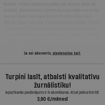
kucēni. «Viena meitene palika pie mums. Kaut kā
nejauši. Kasablanka.» Septītais suns Aika nav jorks.
Inetas vīram bija iepatikusies Maltas zīda suņu
šķirne, tāpēc nopirka. Visjaunākajam jorkam Čiepai
ir trīs mēneši. Sises meita. Jorkam varot piedzimt
1-7 kucēni. Suns var nodzīvot pat 20 gadu. Vecākais
Latvijā ir 16 gadu vecs.
Ja esi abonents,
pievienojies šeit
.
Turpini lasīt, atbalsti kvalitatīvu
žurnālistiku!
Iepazīšanās piedāvājums ir.lv abonēšanai. Atcel jebkurā brīdī.
3,90 €/mēnesī