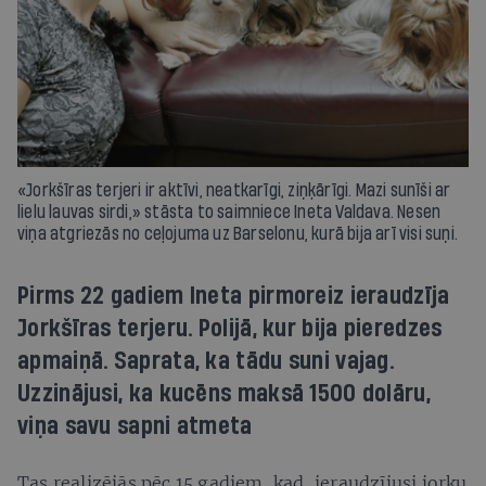
«Jorkšīras terjeri ir aktīvi, neatkarīgi, ziņķārīgi. Mazi sunīši ar
lielu lauvas sirdi,» stāsta to saimniece Ineta Valdava. Nesen
viņa atgriezās no ceļojuma uz Barselonu, kurā bija arī visi suņi.
Pirms 22 gadiem Ineta pirmoreiz ieraudzīja
Jorkšīras terjeru. Polijā, kur bija pieredzes
apmaiņā. Saprata, ka tādu suni vajag.
Uzzinājusi, ka kucēns maksā 1500 dolāru,
viņa savu sapni atmeta
Tas realizējās pēc 15 gadiem, kad, ieraudzījusi jorku