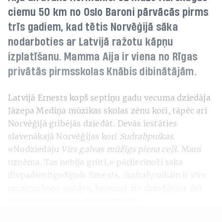
ciemu 50 km no Oslo Baroni pārvācās pirms
trīs gadiem, kad tētis Norvēģijā sāka
nodarboties ar Latvijā ražotu kāpņu
izplatīšanu. Mamma Aija ir viena no Rīgas
privātās pirmsskolas Knābis dibinātājām.
Latvijā Ernests kopš septiņu gadu vecuma dziedāja
Jāzepa Mediņa mūzikas skolas zēnu korī, tāpēc arī
Norvēģijā gribējās dziedāt. Devās iestāties
slavenākajā Norvēģijas korī
Sudrabpuikas.
«Nodziedāju
Virs galvas mūžīgs piena ceļš
. Mani
uzņēma. Tas nebija grūti,» pārliecinoši saka
divpadsmitgadīgais Ernests.
Sudrabpuikām
ir vīru
un zēnu kora sastāvs, kopumā 110 dziedātāju. Arī
brālis Hermanis ir «sudrabpuika».