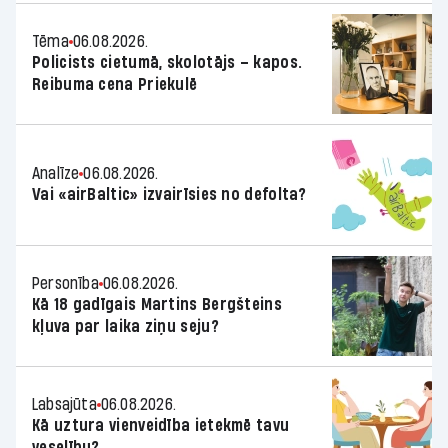
Tēma
06.08.2026.
Policists cietumā, skolotājs – kapos.
Reibuma cena Priekulē
Analīze
06.08.2026.
Vai «airBaltic» izvairīsies no defolta?
Personība
06.08.2026.
Kā 18 gadīgais Martins Bergšteins
kļuva par laika ziņu seju?
Labsajūta
06.08.2026.
Kā uztura vienveidība ietekmē tavu
veselību?