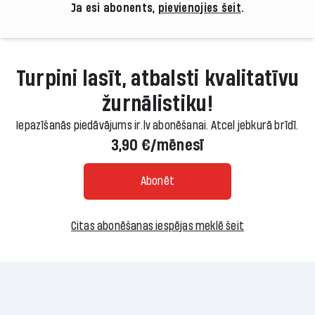
Ja esi abonents,
pievienojies šeit
.
Turpini lasīt, atbalsti kvalitatīvu
žurnālistiku!
Iepazīšanās piedāvājums ir.lv abonēšanai. Atcel jebkurā brīdī.
3,90 €/mēnesī
Abonēt
Citas abonēšanas iespējas meklē šeit