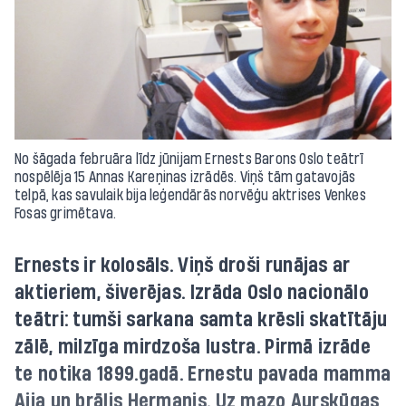
No šāgada februāra līdz jūnijam Ernests Barons Oslo teātrī
nospēlēja 15 Annas Kareņinas izrādēs. Viņš tām gatavojās
telpā, kas savulaik bija leģendārās norvēģu aktrises Venkes
Fosas grimētava.
Ernests ir kolosāls. Viņš droši runājas ar
aktieriem, šiverējas. Izrāda Oslo nacionālo
teātri: tumši sarkana samta krēsli skatītāju
zālē, milzīga mirdzoša lustra. Pirmā izrāde
te notika 1899.gadā. Ernestu pavada mamma
Aija un brālis Hermanis. Uz mazo Aurskūgas