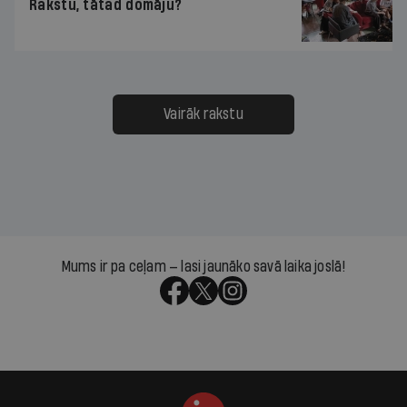
Rakstu, tātad domāju?
Vairāk rakstu
Mums ir pa ceļam — lasi jaunāko savā laika joslā!