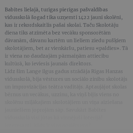
Babītes lielajā, turīgas pierīgas pašvaldības
vidusskolā šogad tika uzņemti 1422 jauni skolēni,
kas ir rekordskaitlis pašai skolai. Taču Skolotāju
diena tiks atzīmēta bez vecāku sponsorētām
dāvanām, dāvanu kartēm un lieliem ziedu pušķiem
skolotājiem, bet ar vienkāršu, patiesu «paldies». Tā
ir viena no daudzajām pārmaiņām attiecību
kultūrā, ko ieviesis jaunais direktors.
Līdz šim Lange ilgus gadus strādāja Rīgas Hanzas
vidusskolā, bija vēstures un sociālo zinību skolotājs
un improvizācijas teātra vadītājs. Aptaujājot skolas
bērnus un vecākus, uzzinu, ka viņš bijis viens no
skolēnu mīļākajiem skolotājiem un viņa aiziešana
jauniešiem joprojām sāp. Savukārt Babītes
vidusskolā visi jūtas kā vinnējuši loterijā!
Interesanti, kāds ir viņa noslēpums?