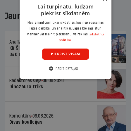
Lai turpinātu, lūdzam
piekrist sīkdatnēm
Jaunākajā žurnālā
Mēs izmantojam tikai sīkdatnes, kas nepieciešamas
lapas darbībai un analītikai. Lapas kreisajā stūrī
sīkdatņu
vienmēr var mainīt piekrišanu. Vairāk lasi
politikā.
Analīze
06.08.2026.
Kā Šlesera partija palika nesodīta par
PIEKRIST VISĀM
340 000 vērtu reklāmas kampaņu
RĀDĪT DETAĻAS
Redaktores sleja
06.08.2026.
Dinozaura triks
Komentārs
06.08.2026.
Divas koalīcijas