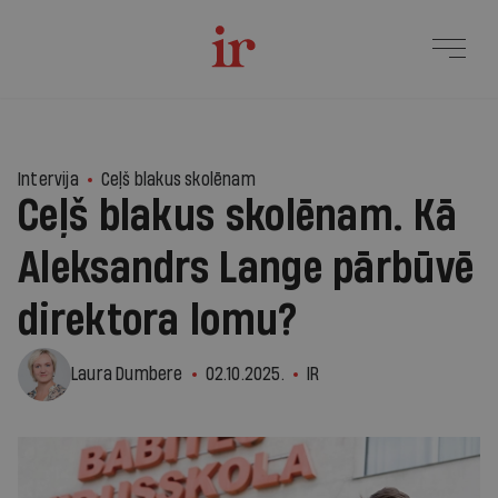
9
Intervija
Ceļš blakus skolēnam
Ceļš blakus skolēnam. Kā
Aleksandrs Lange pārbūvē
direktora lomu?
Laura Dumbere
02.10.2025.
IR