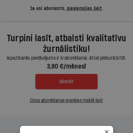
Ja esi abonents,
pievienojies šeit
.
Turpini lasīt, atbalsti kvalitatīvu
žurnālistiku!
Iepazīšanās piedāvājums ir.lv abonēšanai. Atcel jebkurā brīdī.
3,90 €/mēnesī
Abonēt
Citas abonēšanas iespējas meklē šeit
×