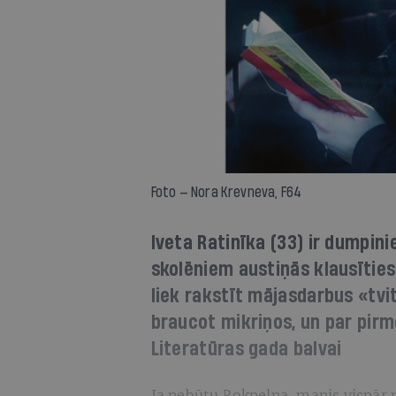
Foto — Nora Krevneva, F64
Iveta Ratinīka (33) ir dumpin
skolēniem austiņās klausīties 
liek rakstīt mājasdarbus «tvi
braucot mikriņos, un par pir
Literatūras gada balvai
Ja nebūtu Rokpeļņa, manis vispār n