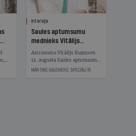
Intervija
ns
Saules aptumsumu
mednieks Vitālijs
Kuzmovs
ēl
Astronoms Vitālijs Kuzmovs
ju,
12. augusta Saules aptumsumu
icas
dosies vērot Maļorkā, kur tas
MĀRTIŅŠ GALENIEKS, SPECIĀLI IR
tītāju
būs pilns. Jau nākamajā dienā
tēm
viņš LU Botāniskajā dārzā lasīs
lekciju Perseīdu naktī. Tās
apmeklētāji varēs vērot uz
nāt
Zemi krītošos meteorus,
kad
vienlaikus baudot pianista
v
Reiņa Zariņa koncertu