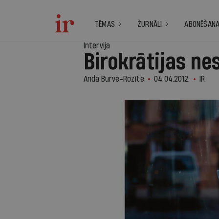
TĒMAS
ŽURNĀLI
ABONĒŠAN
Intervija
Birokrātijas n
Anda Burve-Rozīte
04.04.2012.
IR