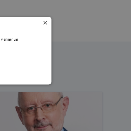
×
ī vienmēr var