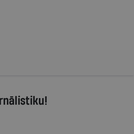
rnālistiku!
.