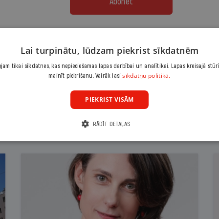
Abonēt
Citas abonēšanas iespējas meklē šeit
Lai turpinātu, lūdzam piekrist sīkdatnēm
am tikai sīkdatnes, kas nepieciešamas lapas darbībai un analītikai. Lapas kreisajā stūr
sīkdatņu politikā.
mainīt piekrišanu. Vairāk lasi
PIEKRIST VISĀM
RĀDĪT DETAĻAS