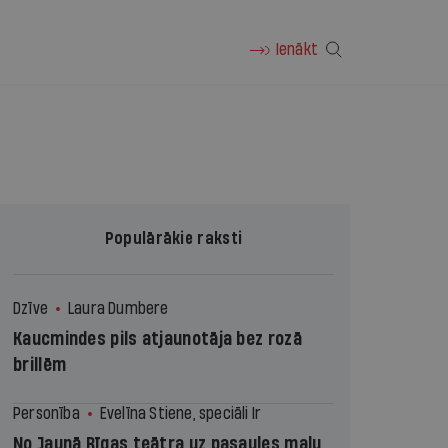
Ienākt
Populārākie raksti
Dzīve
Laura Dumbere
Kaucmindes pils atjaunotāja bez rozā
brillēm
Personība
Evelīna Stiene, speciāli Ir
No Jaunā Rīgas teātra uz pasaules malu