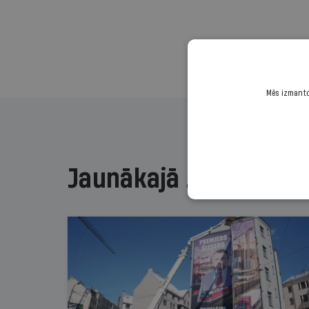
Mēs izmantoj
Jaunākajā žurnālā