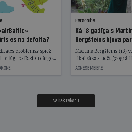
ze
Personība
«airBaltic»
Kā 18 gadīgais Marti
irīsies no defolta?
Bergšteins kļuva par
laika ziņu seju?
ditātes problēmas spiež
Martins Bergšteins (18) v
ltic lūgt palīdzību dārgo
tikai sāks studēt ģeogrāfi
āciju turētājiem, taču
bet viņa sacītajam jau uzt
JAKONE
AGNESE MEIERE
dēļ nebija kvoruma
tūkstošiem laika ziņu ska
nai. Vai lidsabiedrībai
Latvijā. Aiz dažām minū
 defolts, ja tā nespēs
televīzijas ēterā ir 11 gadi
ksāt augstos procentus,
uzcītīga darba, mammas
āpārskaita jau trīs dienas
atbalsts un drosme turpi
Vairāk rakstu
s nākamās sapulces
meteovērojumus arī tad, 
ta vidū?
šķiet, ka tie nevienam na
vajadzīgi