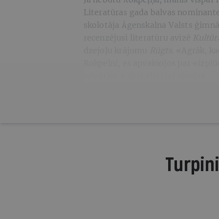
Literatūras gada balvas nominante 
skolotāja Āgenskalna Valsts ģimnāz
recenzējusi literatūru avīzē
Kultūr
dzejoļu krājumu
Rūgts
. «Agrāk, ka
Rokpelni, es apvainojos par «izplūd
raizēties,» viņa sirsnīgi smejas.
Turpini