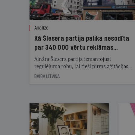
Analīze
Kā Šlesera partija palika nesodīta
par 340 000 vērtu reklāmas
kampaņu
Aināra Šlesera partija izmantojusi
regulējuma robu, lai tieši pirms aģitācijas
starta izreklamētos par summu, kas
BAIBA LITVINA
pārsniedz trešdaļu no likumīgi atļautajiem
kampaņas tēriņiem. KNAB pārkāpumus
nekonstatē