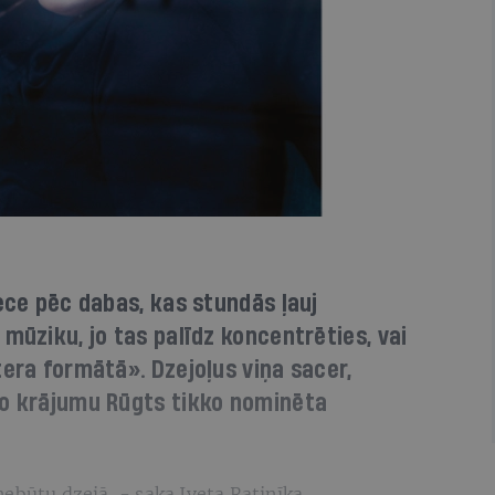
iece pēc dabas, kas stundās ļauj
mūziku, jo tas palīdz koncentrēties, vai
tera formātā». Dzejoļus viņa sacer,
mo krājumu Rūgts tikko nominēta
ebūtu dzejā, - saka Iveta Ratinīka.