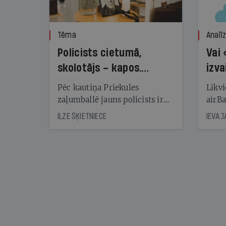
Tēma
Analī
Policists cietumā,
Vai 
skolotājs – kapos.
izva
Reibuma cena Priekulē
Pēc kautiņa Priekules
Likvi
zaļumballē jauns policists ir
airBa
nonācis cietumā, bet
oblig
ILZE ŠĶIETNIECE
IEVA 
cienījams pedagogs — kapos.
šone
Tik traģiska ir izrādījusies
lemša
divu promiļu reibuma cena
draud
sama
kas j
pirm
augus