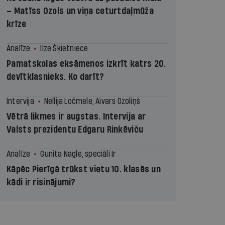
– Matīss Ozols un viņa ceturtdaļmūža
krīze
Analīze
Ilze Šķietniece
Pamatskolas eksāmenos izkrīt katrs 20.
devītklasnieks. Ko darīt?
Intervija
Nellija Ločmele, Aivars Ozoliņš
Vētrā likmes ir augstas. Intervija ar
Valsts prezidentu Edgaru Rinkēviču
Analīze
Gunita Nagle, speciāli Ir
Kāpēc Pierīgā trūkst vietu 10. klasēs un
kādi ir risinājumi?