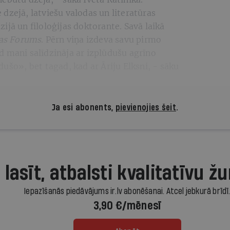
dzejā, latviešu valodas un literatūras
ijā un filoloģijas doktorante. Savā laikā
as Forums
. Pērn viņa izdeva savu pirmo
d mani salīdzināja ar izplūdušu agrīno
ušo», bet tagad, kad ar Āriju Elksni, - sāku
Ja esi abonents,
pievienojies šeit
.
 lasīt, atbalsti kvalitatīvu žu
Iepazīšanās piedāvājums ir.lv abonēšanai. Atcel jebkurā brīdī
3,90 €/mēnesī