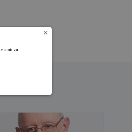
×
ī vienmēr var