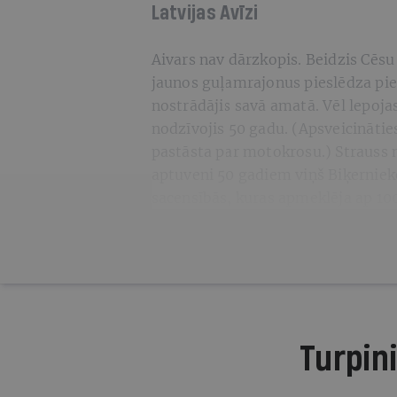
Latvijas Avīzi
Aivars nav dārzkopis. Beidzis Cēsu
jaunos guļamrajonus pieslēdza pie
nostrādājis savā amatā. Vēl lepojas,
nodzīvojis 50 gadu. (Apsveicināties 
pastāsta par motokrosu.) Strauss n
aptuveni 50 gadiem viņš Biķerniek
sacensībās, kuras apmeklēja ap 100
Turpini