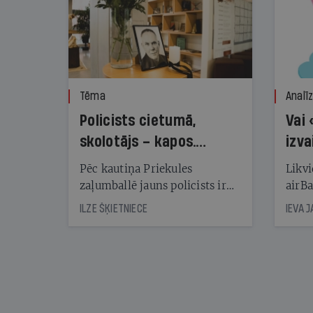
Tēma
Analī
Policists cietumā,
Vai 
skolotājs – kapos.
izva
Reibuma cena Priekulē
Pēc kautiņa Priekules
Likvi
zaļumballē jauns policists ir
airBa
nonācis cietumā, bet
oblig
ILZE ŠĶIETNIECE
IEVA 
cienījams pedagogs — kapos.
šone
Tik traģiska ir izrādījusies
lemša
divu promiļu reibuma cena
draud
sama
kas j
pirm