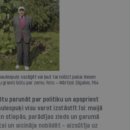
saulespuķi: sazāģēt vai ļaut tai nolūzt pašai. Nesen
 griesti būtu par zemu. Foto — Mārtiņš Zilgalvis, F64
tu parunāt par politiku un apspriest
ulespuķi visu varot izstāstīt īsi: maijā
un stiepās, parādījas zieds un garumā
i un aicināja nobildēt - aizsūtīja uz