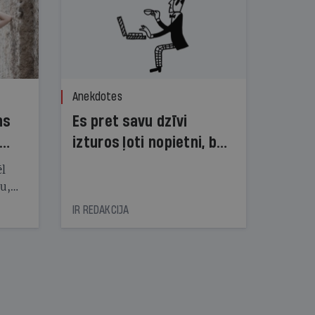
Anekdotes
ns
Es pret savu dzīvi
izturos ļoti nopietni, bet
dzīve pret mani — ne!
ēl
ju,
icas
IR REDAKCIJA
tītāju
tēm
nāt
kad