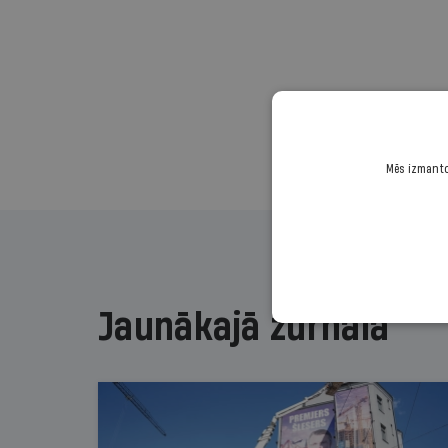
Mēs izmantoj
Jaunākajā žurnālā