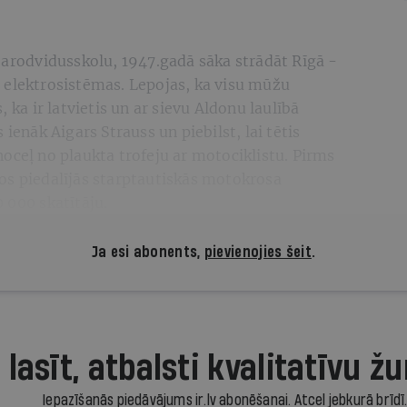
 arodvidusskolu, 1947.gadā sāka strādāt Rīgā -
 elektrosistēmas. Lepojas, ka visu mūžu
 ka ir latvietis un ar sievu Aldonu laulībā
ienāk Aigars Strauss un piebilst, lai tētis
oceļ no plaukta trofeju ar motociklistu. Pirms
os piedalījās starptautiskās motokrosa
 000 skatītāju.
Ja esi abonents,
pievienojies šeit
.
 lasīt, atbalsti kvalitatīvu žu
Iepazīšanās piedāvājums ir.lv abonēšanai. Atcel jebkurā brīdī