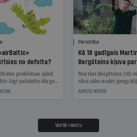
ze
Personība
«airBaltic»
Kā 18 gadīgais Marti
irīsies no defolta?
Bergšteins kļuva par
laika ziņu seju?
ditātes problēmas spiež
Martins Bergšteins (18) v
ltic lūgt palīdzību dārgo
tikai sāks studēt ģeogrāfi
āciju turētājiem, taču
bet viņa sacītajam jau uzt
JAKONE
AGNESE MEIERE
dēļ nebija kvoruma
tūkstošiem laika ziņu ska
nai. Vai lidsabiedrībai
Latvijā. Aiz dažām minū
 defolts, ja tā nespēs
televīzijas ēterā ir 11 gadi
ksāt augstos procentus,
uzcītīga darba, mammas
āpārskaita jau trīs dienas
atbalsts un drosme turpi
Vairāk rakstu
s nākamās sapulces
meteovērojumus arī tad, 