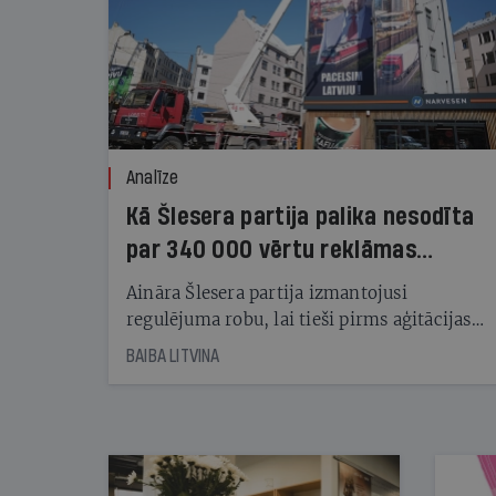
Analīze
Kā Šlesera partija palika nesodīta
par 340 000 vērtu reklāmas
kampaņu
Aināra Šlesera partija izmantojusi
regulējuma robu, lai tieši pirms aģitācijas
starta izreklamētos par summu, kas
BAIBA LITVINA
pārsniedz trešdaļu no likumīgi atļautajiem
kampaņas tēriņiem. KNAB pārkāpumus
nekonstatē