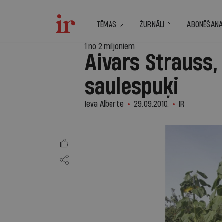
TĒMAS
ŽURNĀLI
ABONĒŠAN
1 no 2 miljoniem
Aivars Strauss,
saulespuķi
Ieva Alberte
29.09.2010.
IR