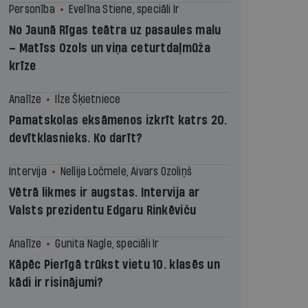
Personība
Evelīna Stiene, speciāli Ir
No Jaunā Rīgas teātra uz pasaules malu
– Matīss Ozols un viņa ceturtdaļmūža
krīze
Analīze
Ilze Šķietniece
Pamatskolas eksāmenos izkrīt katrs 20.
devītklasnieks. Ko darīt?
Intervija
Nellija Ločmele, Aivars Ozoliņš
Vētrā likmes ir augstas. Intervija ar
Valsts prezidentu Edgaru Rinkēviču
Analīze
Gunita Nagle, speciāli Ir
Kāpēc Pierīgā trūkst vietu 10. klasēs un
kādi ir risinājumi?