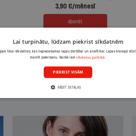
3,90 €/mēnesī
Abonēt
Lai turpinātu, lūdzam piekrist sīkdatnēm
Citas abonēšanas iespējas meklē šeit
am tikai sīkdatnes, kas nepieciešamas lapas darbībai un analītikai. Lapas kreisajā stūr
sīkdatņu politikā.
mainīt piekrišanu. Vairāk lasi
PIEKRIST VISĀM
RĀDĪT DETAĻAS