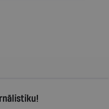
rnālistiku!
.