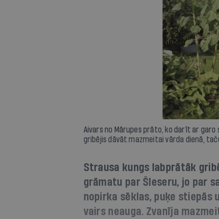
Aivars no Mārupes prāto, ko darīt ar garo 
gribējis dāvāt mazmeitai vārda dienā, taču
Strausa kungs labprātāk gribē
grāmatu par Šleseru, jo par sa
nopirka sēklas, puķe stiepās 
vairs neauga. Zvanīja mazmeita