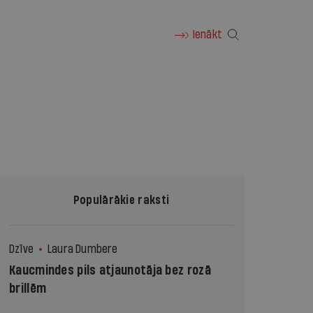
Ienākt
Populārākie raksti
Dzīve
Laura Dumbere
Kaucmindes pils atjaunotāja bez rozā
brillēm