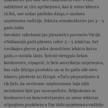
salīdzinot ar citu aprīkojumu, kas ir mūsu klientu
rīcībā, nav nekas pārlieku dārgs,» uzskata
uzņēmuma vadītājs. Iekārta atmaksāšoties jau 3—5
gadu laikā.
Savukārt ražošanai jau piesaistīts partneris Vācijā.
«Nākamajā gadā plānots ražot 3—5 iekārtas, bet
tuvākajos piecos gados desmitiem iekārtu katru
gadu,» norāda Jānis. Šobrīd vienīgais lielais
konkurents, viņaprāt, ir liels amerikāņu uzņēmums,
kas ražo līdzīgu produktu un ar šo gadu sāk savu
iekārtu piedāvāt arī Eiropā. «Taču pieprasījums ir
tik liels, ka nevienam uzņēmumam šajā nišā
neizdosies kļūt par monopolistu. Rēķināmies ar
konkurenci un koncentrējamies uz savas iekārtas
stiprajiem punktiem.» Par tādu uzņēmuma vadītājs