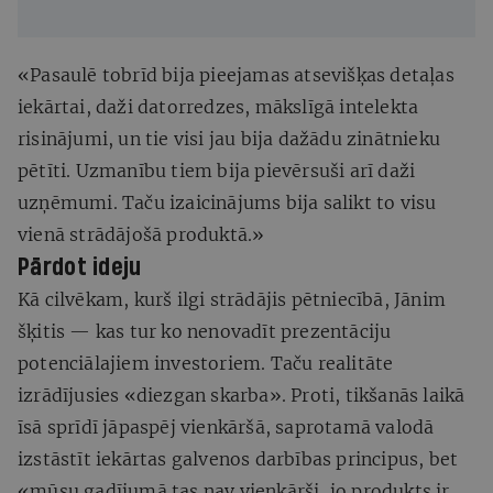
«Pasaulē tobrīd bija pieejamas atsevišķas detaļas
iekārtai, daži datorredzes, mākslīgā intelekta
risinājumi, un tie visi jau bija dažādu zinātnieku
pētīti. Uzmanību tiem bija pievērsuši arī daži
uzņēmumi. Taču izaicinājums bija salikt to visu
vienā strādājošā produktā.»
Pārdot ideju
Kā cilvēkam, kurš ilgi strādājis pētniecībā, Jānim
šķitis — kas tur ko nenovadīt prezentāciju
potenciālajiem investoriem. Taču realitāte
izrādījusies «diezgan skarba». Proti, tikšanās laikā
īsā sprīdī jāpaspēj vienkāršā, saprotamā valodā
izstāstīt iekārtas galvenos darbības principus, bet
«mūsu gadījumā tas nav vienkārši, jo produkts ir