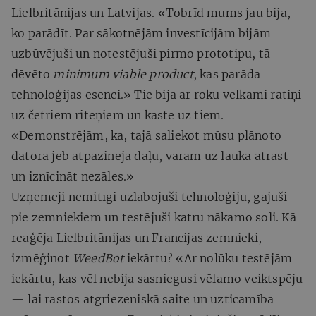
Lielbritānijas un Latvijas. «Tobrīd mums jau bija,
ko parādīt. Par sākotnējām investīcijām bijām
uzbūvējuši un notestējuši pirmo prototipu, tā
dēvēto
minimum viable product
, kas parāda
tehnoloģijas esenci.» Tie bija ar roku velkami ratiņi
uz četriem riteņiem un kaste uz tiem.
«Demonstrējām, ka, tajā saliekot mūsu plānoto
datora jeb atpazinēja daļu, varam uz lauka atrast
un iznīcināt nezāles.»
Uzņēmēji nemitīgi uzlabojuši tehnoloģiju, gājuši
pie zemniekiem un testējuši katru nākamo soli. Kā
reaģēja Lielbritānijas un Francijas zemnieki,
izmēģinot
WeedBot
iekārtu? «Ar nolūku testējām
iekārtu, kas vēl nebija sasniegusi vēlamo veiktspēju
— lai rastos atgriezeniskā saite un uzticamība