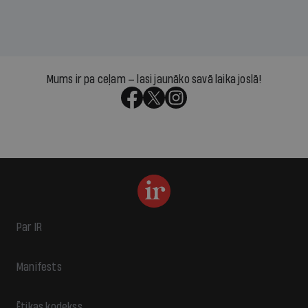
Mums ir pa ceļam — lasi jaunāko savā laika joslā!
Par IR
Manifests
Ētikas kodekss