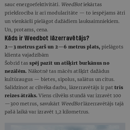
sauc energoefektivitāti.
WeedBot
iekārtas
priekšrocība ir arī modularitāte — to iespējams ātri
un vienkārši pielāgot dažādiem lauksaimniekiem.
Un, protams, cena.
Kāds ir
Weedbot
lāzerravētājs?
2—3 metrus garš un 2—6 metrus plats,
pielāgots
klienta vajadzībām
Šobrīd tas
spēj pazīt un atšķirt
burkānus no
nezālēm.
Nākotnē tas mācēs atšķirt dažādus
kultūraugus — bietes, sīpolus, salātus un citus.
Salīdzinot ar cilvēka darbu,
lāzerravētājs ir pat
trīs
reizes ātrāks.
Viens cilvēks stundā var izravēt
100
—300 metrus, savukārt
WeedBot
lāzerravētājs tajā
pašā
laikā var izravēt 1,2 kilometrus.