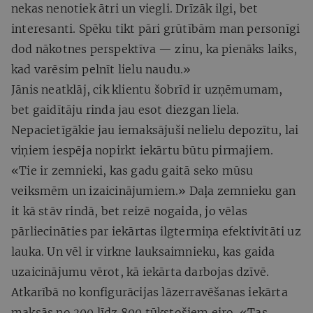
nekas nenotiek ātri un viegli. Drīzāk ilgi, bet
interesanti. Spēku tikt pāri grūtībām man personīgi
dod nākotnes perspektīva — zinu, ka pienāks laiks,
kad varēsim pelnīt lielu naudu.»
Jānis neatklāj, cik klientu šobrīd ir uzņēmumam,
bet gaidītāju rinda jau esot diezgan liela.
Nepacietīgākie jau iemaksājuši nelielu depozītu, lai
viņiem iespēja nopirkt iekārtu būtu pirmajiem.
«Tie ir zemnieki, kas gadu gaitā seko mūsu
veiksmēm un izaicinājumiem.» Daļa zemnieku gan
it kā stāv rindā, bet reizē nogaida, jo vēlas
pārliecināties par iekārtas ilgtermiņa efektivitāti uz
lauka. Un vēl ir virkne lauksaimnieku, kas gaida
uzaicinājumu vērot, kā iekārta darbojas dzīvē.
Atkarībā no konfigurācijas lāzerravēšanas iekārta
maksās no 300 līdz 800 tūkstošiem eiro. «Tas,