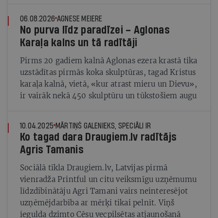
produktā
06.08.2026
AGNESE MEIERE
No purva līdz paradīzei – Aglonas
Karaļa kalns un tā radītāji
Pirms 20 gadiem kalnā Aglonas ezera krastā tika
uzstādītas pirmās koka skulptūras, tagad Kristus
karaļa kalnā, vietā, «kur atrast mieru un Dievu»,
ir vairāk nekā 450 skulptūru un tūkstošiem augu
10.04.2025
MĀRTIŅŠ GALENIEKS, SPECIĀLI IR
Ko tagad dara Draugiem.lv radītājs
Agris Tamanis
Sociālā tīkla Draugiem.lv, Latvijas pirmā
vienradža Printful un citu veiksmīgu uzņēmumu
līdzdibinātāju Agri Tamani vairs neinteresējot
uzņēmējdarbība ar mērķi tikai pelnīt. Viņš
iegulda dzimto Cēsu vecpilsētas atjaunošanā