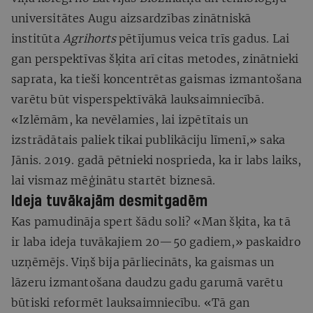
universitātes Augu aizsardzības zinātniskā
institūta
Agrihorts
pētījumus veica trīs gadus. Lai
gan perspektīvas šķita arī citas metodes, zinātnieki
saprata, ka tieši koncentrētas gaismas izmantošana
varētu būt visperspektīvākā lauksaimniecībā.
«Izlēmām, ka nevēlamies, lai izpētītais un
izstrādātais paliek tikai publikāciju līmenī,» saka
Jānis. 2019. gadā pētnieki nosprieda, ka ir labs laiks,
lai vismaz mēģinātu startēt biznesā.
Ideja tuvākajām desmitgadēm
Kas pamudināja spert šādu soli? «Man šķita, ka tā
ir laba ideja tuvākajiem 20—50 gadiem,» paskaidro
uzņēmējs. Viņš bija pārliecināts, ka gaismas un
lāzeru izmantošana daudzu gadu garumā varētu
būtiski reformēt lauksaimniecību. «Tā gan