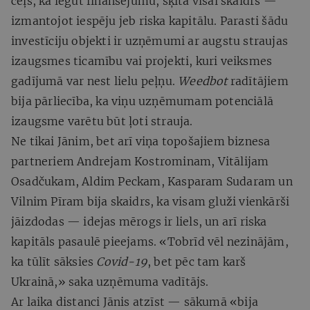
ceļš, kā iegūt finansējumu, šķita visai skaidrs —
izmantojot iespēju jeb riska kapitālu. Parasti šādu
investīciju objekti ir uzņēmumi ar augstu straujas
izaugsmes ticamību vai projekti, kuri veiksmes
gadījumā var nest lielu peļņu.
Weedbot
radītājiem
bija pārliecība, ka viņu uzņēmumam potenciālā
izaugsme varētu būt ļoti strauja.
Ne tikai Jānim, bet arī viņa topošajiem biznesa
partneriem Andrejam Kostrominam, Vitālijam
Osadčukam, Aldim Peckam, Kasparam Sudaram un
Vilnim Pīram bija skaidrs, ka visam gluži vienkārši
jāizdodas — idejas mērogs ir liels, un arī riska
kapitāls pasaulē pieejams. «Tobrīd vēl nezinājām,
ka tūlīt sāksies
Covid-19
, bet pēc tam karš
Ukrainā,» saka uzņēmuma vadītājs.
Ar laika distanci Jānis atzīst — sākumā «bija