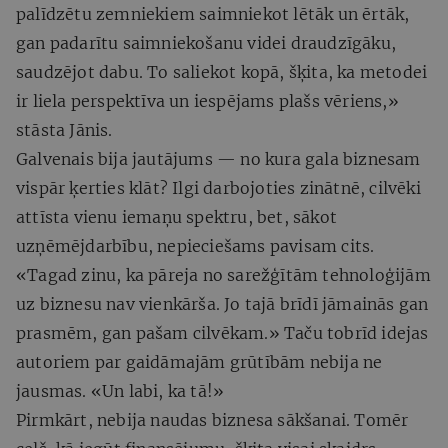
palīdzētu zemniekiem saimniekot lētāk un ērtāk,
gan padarītu saimniekošanu videi draudzīgāku,
saudzējot dabu. To saliekot kopā, šķita, ka metodei
ir liela perspektīva un iespējams plašs vēriens,»
stāsta Jānis.
Galvenais bija jautājums — no kura gala biznesam
vispār ķerties klāt? Ilgi darbojoties zinātnē, cilvēki
attīsta vienu iemaņu spektru, bet, sākot
uzņēmējdarbību, nepieciešams pavisam cits.
«Tagad zinu, ka pāreja no sarežģītām tehnoloģijām
uz biznesu nav vienkārša. Jo tajā brīdī jāmainās gan
prasmēm, gan pašam cilvēkam.» Taču tobrīd idejas
autoriem par gaidāmajām grūtībām nebija ne
jausmas. «Un labi, ka tā!»
Pirmkārt, nebija naudas biznesa sākšanai. Tomēr