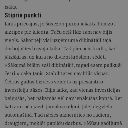
īsāks.
Stiprie punkti
Jānis priecājas, jo šosezon pirmā iekārta beidzot
aizripos pie klienta. Taču ceļš līdz tam nav bijis
viegls. Sākotnēji visi uzņēmuma dibinātāji tajā
darbojušies brīvajā laikā. Tad pienācis brīdis, kad
jāizšķiras, uz kura no diviem krēsliem sēdēt.
«Sākumā bijām seši dibinātāji, tagad esam palikuši
četri,» saka Jānis. Stabilitātes nav bijis vispār.
Četrus gadus bizness veidots uz piesaistīto
investīciju bāzes. Bijis laiks, kad vienas investīcijas
beigušās, bet nākamās vēl nav ienākušas kontā. Bet
katram taču jāēd, jāmaksā rēķini, jālej degviela
automašīnā. Tad nācies aizņemties no radiem,
draugiem, meklēt papildu darbus. «Mūsu gadījumā