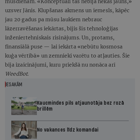
mūsdienām. «Konceptuāli tas nebija nekas jauns,»
uzsver Jānis. Klupšanas akmens un iemesls, kāpēc
jau 20 gadus pa mūsu laukiem nebrauc
lāzerravēšanas iekārtas, bijis šīs tehnoloģijas
inženiertehniskais risinājums. Un, protams,
finansiālā puse — lai iekārta «nebūtu kosmosa
kuģa vērtībā» un zemnieki varētu to atļauties. Šie
bija izaicinājumi, kuru priekšā nu nonāca arī
WeedBot
.
IESAKĀM
Kaucmindes pils atjaunotāja bez rozā
brillēm
No vakances līdz komandai