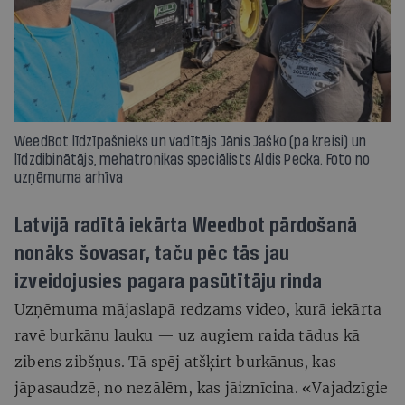
WeedBot līdzīpašnieks un vadītājs Jānis Jaško (pa kreisi) un
līdzdibinātājs, mehatronikas speciālists Aldis Pecka. Foto no
uzņēmuma arhīva
Latvijā radītā iekārta Weedbot pārdošanā
nonāks šovasar, taču pēc tās jau
izveidojusies pagara pasūtītāju rinda
Uzņēmuma mājaslapā redzams video, kurā iekārta
ravē burkānu lauku — uz augiem raida tādus kā
zibens zibšņus. Tā spēj atšķirt burkānus, kas
jāpasaudzē, no nezālēm, kas jāiznīcina. «Vajadzīgie