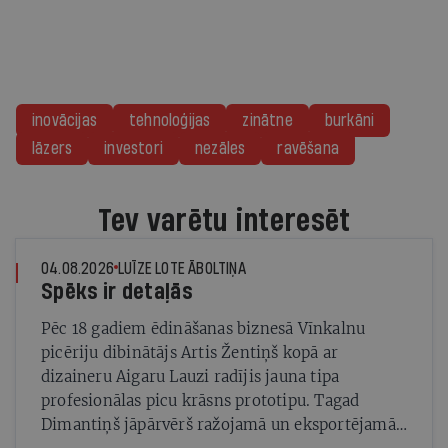
inovācijas
tehnoloģijas
zinātne
burkāni
lāzers
investori
nezāles
ravēšana
Tev varētu interesēt
04.08.2026
LUĪZE LOTE ĀBOLTIŅA
Spēks ir detaļās
Pēc 18 gadiem ēdināšanas biznesā Vīnkalnu
picēriju dibinātājs Artis Žentiņš kopā ar
dizaineru Aigaru Lauzi radījis jauna tipa
profesionālas picu krāsns prototipu. Tagad
Dimantiņš jāpārvērš ražojamā un eksportējamā