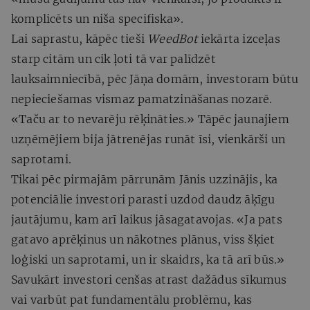
komplicēts un niša specifiska».
Lai saprastu, kāpēc tieši
WeedBot
iekārta izceļas
starp citām un cik ļoti tā var palīdzēt
lauksaimniecībā, pēc Jāņa domām, investoram būtu
nepieciešamas vismaz pamatzināšanas nozarē.
«Taču ar to nevarēju rēķināties.» Tāpēc jaunajiem
uzņēmējiem bija jātrenējas runāt īsi, vienkārši un
saprotami.
Tikai pēc pirmajām pārrunām Jānis uzzinājis, ka
potenciālie investori parasti uzdod daudz āķīgu
jautājumu, kam arī laikus jāsagatavojas. «Ja pats
gatavo aprēķinus un nākotnes plānus, viss šķiet
loģiski un saprotami, un ir skaidrs, ka tā arī būs.»
Savukārt investori cenšas atrast dažādus sīkumus
vai varbūt pat fundamentālu problēmu, kas