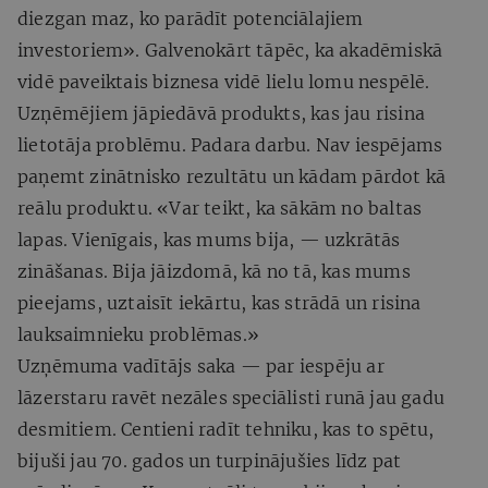
diezgan maz, ko parādīt potenciālajiem
investoriem». Galvenokārt tāpēc, ka akadēmiskā
vidē paveiktais biznesa vidē lielu lomu nespēlē.
Uzņēmējiem jāpiedāvā produkts, kas jau risina
lietotāja problēmu. Padara darbu. Nav iespējams
paņemt zinātnisko rezultātu un kādam pārdot kā
reālu produktu. «Var teikt, ka sākām no baltas
lapas. Vienīgais, kas mums bija, — uzkrātās
zināšanas. Bija jāizdomā, kā no tā, kas mums
pieejams, uztaisīt iekārtu, kas strādā un risina
lauksaimnieku problēmas.»
Uzņēmuma vadītājs saka — par iespēju ar
lāzerstaru ravēt nezāles speciālisti runā jau gadu
desmitiem. Centieni radīt tehniku, kas to spētu,
bijuši jau 70. gados un turpinājušies līdz pat