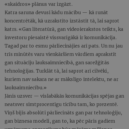
«skaidros» plānus var izgāzt.
Katra saruna devusi kādu mācību — kā runāt
koncentrētāk, kā uzrakstīto izstāstīt tā, lai saprot
katrs. «Gan literatūrā, gan videoierakstos teikts, ka
investoru piesaistē vissvarīgākā ir komunikācija.
Tagad par to esmu pārliecinājies arī pats. Un nu jau
trīs minūtēs varu vienkāršiem vārdiem aprakstīt
gan situāciju lauksaimniecībā, gan sarežģītās
tehnoloģijas. Turklāt tā, lai saprot arī cilvēki,
kuriem nav sakara ne ar mākslīgo intelektu, ne ar
lauksaimniecību.»
Jānis uzsver — vislabākās komunikācijas spējas gan
neatsver simtprocentīgu ticību tam, ko prezentē.
Viņš bijis absolūti pārliecināts gan par tehnoloģiju,
gan biznesa modeli, gan to, ka pēc pāris gadiem