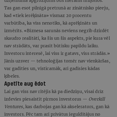
uzņēmuma apgrozījums būs mērāms miljonos.
Tas gan esot pilnīgā pretrunā ar zinātnisko pieeju,
kad «tiek ierēķināta» vismaz 20 procentu
varbūtība, ka viss nenotiks, kā aprēķināts un
izmērīts. «Biznesa sarunās neviens negrib dzirdēt
skaudro realitāti, ka šis un šis aspekts, pie kura vēl
nav strādāts, var prasīt būtisku papildu laiku.
Investoru interesē, lai viss ir gatavs, viss strādās.»
Jānis uzsver — tehnoloģijas tomēr nav vienkāršas,
var gadīties un, visticamāk, arī gadīsies kādas
ķibeles.
Apetīte aug ēdot
Lai gan viss nav ritējis kā pa diedziņu, visai drīz
izdevies piesaistīt pirmos investorus —
Overkill
Ventures
, kas darbojas gan kā akselerators, gan kā
investors. Pēc tam arī privātus ieguldītājus no