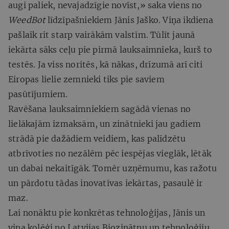
augi paliek, nevajadzīgie novīst,» saka viens no
WeedBot
līdzīpašniekiem Jānis Jaško. Viņa ikdiena
pašlaik rit starp vairākām valstīm. Tūlīt jaunā
iekārta sāks ceļu pie pirmā lauksaimnieka, kurš to
testēs. Ja viss noritēs, kā nākas, drīzumā arī citi
Eiropas lielie zemnieki tiks pie saviem
pasūtījumiem.
Ravēšana lauksaimniekiem sagādā vienas no
lielākajām izmaksām, un zinātnieki jau gadiem
strādā pie dažādiem veidiem, kas palīdzētu
atbrīvoties no nezālēm pēc iespējas vieglāk, lētāk
un dabai nekaitīgāk. Tomēr uzņēmumu, kas ražotu
un pārdotu tādas inovatīvas iekārtas, pasaulē ir
maz.
Lai nonāktu pie konkrētas tehnoloģijas, Jānis un
viņa kolēģi no Latvijas Biozinātņu un tehnoloģiju