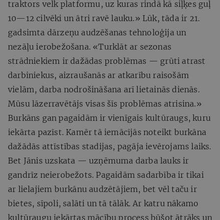
traktors velk platformu, uz kuras rindā kā siļķes guļ
10—12 cilvēki un ātri ravē lauku.» Lūk, tāda ir 21.
gadsimta dārzeņu audzēšanas tehnoloģija un
nezāļu ierobežošana. «Turklāt ar sezonas
strādniekiem ir dažādas problēmas — grūti atrast
darbiniekus, aizraušanās ar atkarību raisošām
vielām, darba nodrošināšana arī lietainās dienās.
Mūsu lāzerravētājs visas šīs problēmas atrisina.»
Burkāns gan pagaidām ir vienīgais kultūraugs, kuru
iekārta pazīst. Kamēr tā iemācījās noteikt burkāna
dažādās attīstības stadijas, pagāja ievērojams laiks.
Bet Jānis uzskata — uzņēmuma darba lauks ir
gandrīz neierobežots. Pagaidām sadarbība ir tikai
ar lielajiem burkānu audzētājiem, bet vēl taču ir
bietes, sīpoli, salāti un tā tālāk. Ar katru nākamo
kultūraugu iekārtas mācību process būšot ātrāks un