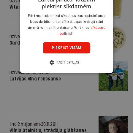
Dzīvesstils
03.04.2013.
piekrist sīkdatnēm
Vitamīni pavasarim
Mēs izmantojam tikai sīkdatnes, kas nepieciešamas
lapas darbībai un analītikai. Lapas kreisajā stūrī
sīkdatņu
vienmēr var mainīt piekrišanu. Vairāk lasi
politikā.
Dzīvesstils
30.01.2013.
Gardi! Silti!
PIEKRIST VISĀM
RĀDĪT DETAĻAS
Dzīvesstils
03.10.2012.
Latvijas vīna renesanse
1 no 2 miljoniem
30.11.2011.
Vilnis Šteinītis, strādāja glābšanas