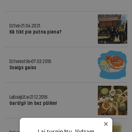
Dzīve
21.04.2021.
Kā tikt pie putna piena?
Dzīvesstils
07.03.2019.
Svaigs gaiss
Labsajūta
21.12.2016.
Garšīgi! Un bez pūlēm!
×
Lai turpinātu, lūdzam