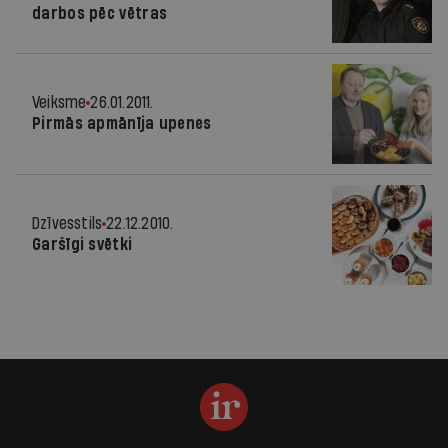
darbos pēc vētras
Veiksme
26.01.2011.
Pirmās apmānīja upenes
Dzīvesstils
22.12.2010.
Garšīgi svētki