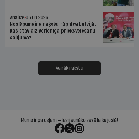
Analīze
06.08.2026.
Noslēpumaina raķešu rūpnīca Latvijā.
Kas stāv aiz vērienīgā priekšvēlēšanu
solījuma?
Vairāk rakstu
Mums ir pa ceļam — lasi jaunāko savā laika joslā!