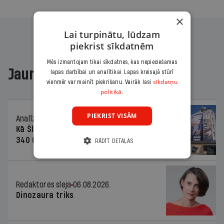
×
Lai turpinātu, lūdzam
piekrist sīkdatnēm
Mēs izmantojam tikai sīkdatnes, kas nepieciešamas
Jaunākajā žurnālā
lapas darbībai un analītikai. Lapas kreisajā stūrī
sīkdatņu
vienmēr var mainīt piekrišanu. Vairāk lasi
politikā.
PIEKRIST VISĀM
Analīze
06.08.2026.
Kā Šlesera partija palika nesodīta par
340 000 vērtu reklāmas kampaņu
RĀDĪT DETAĻAS
Redaktores sleja
06.08.2026.
Dinozaura triks