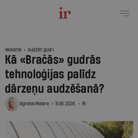
1
Veiksme
Audzēt gudri
Kā «Bračās» gudrās
tehnoloģijas palīdz
dārzeņu audzēšanā?
Agnese Meiere
11.06.2026.
IR