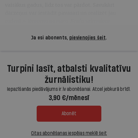
vairākus gadus, līdz tos var pārdot. Savukārt
dārzeņus var iestādīt pavasarī un realizēt jau
rudenī,» lēmumu pamato
Braču
saimniece.
Ja esi abonents,
pievienojies šeit
.
Turpini lasīt, atbalsti kvalitatīvu
žurnālistiku!
Iepazīšanās piedāvājums ir.lv abonēšanai. Atcel jebkurā brīdī.
3,90 €/mēnesī
Abonēt
Citas abonēšanas iespējas meklē šeit