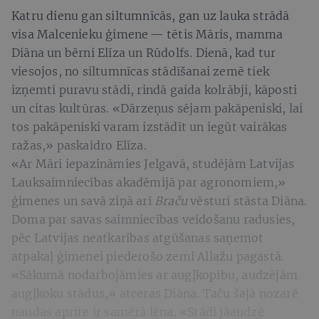
Katru dienu gan siltumnīcās, gan uz lauka strādā
visa Malcenieku ģimene — tētis Māris, mamma
Diāna un bērni Elīza un Rūdolfs. Dienā, kad tur
viesojos, no siltumnīcas stādīšanai zemē tiek
izņemti puravu stādi, rindā gaida kolrābji, kāposti
un citas kultūras. «Dārzeņus sējam pakāpeniski, lai
tos pakāpeniski varam izstādīt un iegūt vairākas
ražas,» paskaidro Elīza.
«Ar Māri iepazināmies Jelgavā, studējām Latvijas
Lauksaimniecības akadēmijā par agronomiem,»
ģimenes un savā ziņā arī
Braču
vēsturi
stāsta Diāna.
Doma par savas saimniecības veidošanu radusies,
pēc Latvijas neatkarības atgūšanas saņemot
atpakaļ ģimenei piederošo zemi Allažu pagastā.
«Sākumā nodarbojāmies ar augļkopību, audzējām
augļkoku stādus,» atceras Diāna. Taču šajā nozarē
naudas aprite ir samērā lēna. «Stādi jāaudzē