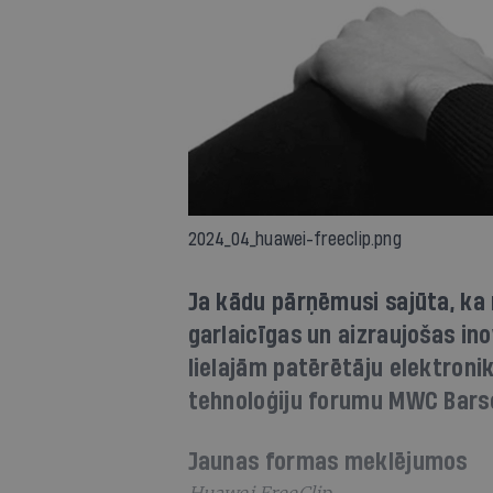
2024_04_huawei-freeclip.png
Ja kādu pārņēmusi sajūta, ka
garlaicīgas un aizraujošas in
lielajām patērētāju elektroni
tehnoloģiju forumu MWC Bars
Jaunas formas meklējumos