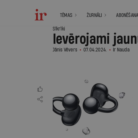
TĒMAS
ŽURNĀLI
ABONĒŠAN
Sīkrīki
Ievērojami jau
Jānis Vēvers
07.04.2024.
Ir Nauda