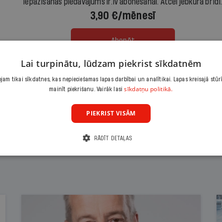
Iepazīšanās piedāvājums ir.lv abonēšanai. Atcel jebkurā brīdī
3,90 €/mēnesī
Abonēt
Lai turpinātu, lūdzam piekrist sīkdatnēm
Citas abonēšanas iespējas meklē šeit
am tikai sīkdatnes, kas nepieciešamas lapas darbībai un analītikai. Lapas kreisajā stūr
sīkdatņu politikā.
mainīt piekrišanu. Vairāk lasi
PIEKRIST VISĀM
RĀDĪT DETAĻAS