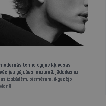
 modernās tehnoloģijas kļuvušas
ovācijas gājušas mazumā, jādodas uz
kas izstādēm, piemēram, ikgadējo
elonā