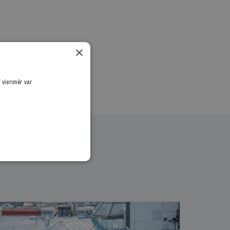
.
×
ī vienmēr var