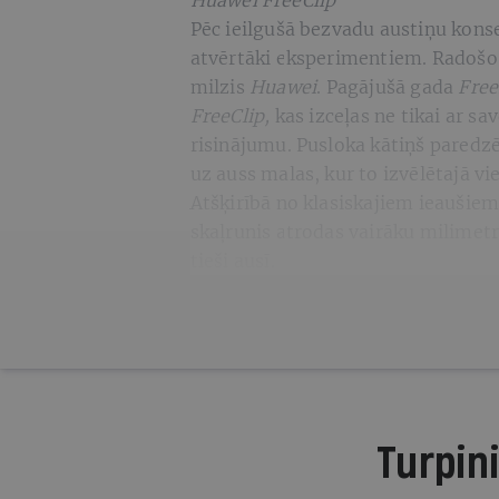
Huawei FreeClip
Pēc ieilgušā bezvadu austiņu konse
atvērtāki eksperimentiem. Radošo
milzis
Huawei
. Pagājušā gada
Free
FreeClip,
kas izceļas ne tikai ar s
risinājumu. Pusloka kātiņš paredzē
uz auss malas, kur to izvēlētajā v
Atšķirībā no klasiskajiem ieaušie
skaļrunis atrodas vairāku milimetr
tieši ausī.
Turpini