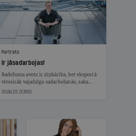
Portrets
Ir jāsadarbojas!
Radošuma avots ir ziņkārība, bet eksportā
visvairāk vajadzīga sadarbošanās, saka
Andris Rubīns, kurš reklāmas nozarē strādā
OSVALDS ZEBRIS
jau 26 gadus