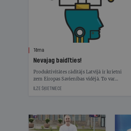
Tēma
Nevajag baidīties!
Produktivitātes rādītājs Latvijā ir krietni
zem Eiropas Savienības vidējā. To var
palīdzēt kāpināt mākslīgā intelekta rīku
ILZE ŠĶIETNIECE
izmantošana. Taču — kā tā mainīs dažādas
profesijas un tajās nepieciešamās prasmes?