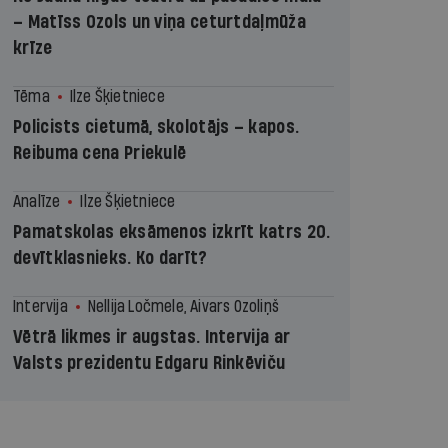
– Matīss Ozols un viņa ceturtdaļmūža
krīze
Tēma
Ilze Šķietniece
Policists cietumā, skolotājs – kapos.
Reibuma cena Priekulē
Analīze
Ilze Šķietniece
Pamatskolas eksāmenos izkrīt katrs 20.
devītklasnieks. Ko darīt?
Intervija
Nellija Ločmele, Aivars Ozoliņš
Vētrā likmes ir augstas. Intervija ar
Valsts prezidentu Edgaru Rinkēviču