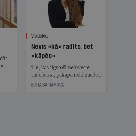
Viedoklis
Nevis «kā» radīts, bet
«kāpēc»
ādāt
īs
Tie, kas ilgstoši neinvestē
vēra
radošumā, pakāpeniski zaudē
viņa
spēju radīt augstu pievienoto
EGITA BAIRAMOVA
vērtību un kļūst par svešu
ideju patērētājiem