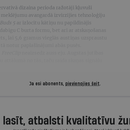
rvatīvā dizaina perioda ražotāji kļuvuši
 meklējumu avangardā izvirzījies tehnoloģiju
Buds 5
ar izlocītu kātiņu nu papildinājis
avdabīgu C burta formu, bet arī ar atskaņošanas
ts, lai 5,6 gramus vieglās austiņas uzspraustu
ietā notur paplašinājumi abās pusēs.
m
FreeClip
neaizsedz auss eju. Augstas jutības
u attālumā no tās, taču raida skaņas signālu
Ja esi abonents,
pievienojies šeit
.
 lasīt, atbalsti kvalitatīvu žu