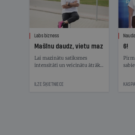
Labs bizness
Nauda
Mašīnu daudz, vietu maz
6!
Lai mazinātu satiksmes
Pirma
intensitāti un veicinātu ātrāku
sabie
automašīnu apriti stāvvietās,
publi
Rīgā jau gadiem darbojas
vērtē
ILZE ŠĶIETNIECE
maksas stāvlaukumi. Lai gan
piedāvājums aug, pieprasījums
joprojām ir lielāks