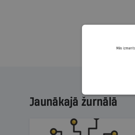
Mēs izmantoj
Jaunākajā žurnālā