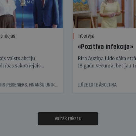
s idejas
Intervija
«Pozitīva infekcija»
is valsts akciju
Rita Auziņa Lido sāka str
drības sākotnējais
18 gadu vecumā, bet jau tr
skais akciju piedāvājums
gadus vēlāk kā vadītāja at
jams ar «gandrīz labi»
restorānu lidostā. Tagad 
KASPARS PEISENIEKS, FINANŠU UN INVESTĪCIJU EKSPERTS
LUĪZE LOTE ĀBOLTIŅA
ir uzņēmuma valdes
priekšsēdētāja un vada to
vēsturiski vērienīgākajā
attīstības posmā
Vairāk rakstu