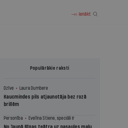
Ienākt
Populārākie raksti
Dzīve
Laura Dumbere
Kaucmindes pils atjaunotāja bez rozā
brillēm
Personība
Evelīna Stiene, speciāli Ir
No Jaunā Rīgas teātra uz pasaules malu