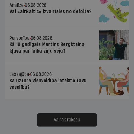
Analīze
06.08.2026.
Vai «airBaltic» izvairīsies no defolta?
Personība
06.08.2026.
Kā 18 gadīgais Martins Bergšteins
kļuva par laika ziņu seju?
Labsajūta
06.08.2026.
Kā uztura vienveidība ietekmē tavu
veselību?
Vairāk rakstu