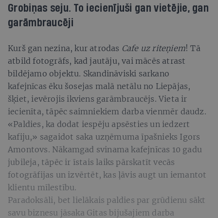
Grobiņas seju. To iecienījuši gan vietējie, gan
garāmbraucēji
Kurš gan nezina, kur atrodas
Cafe uz riteņiem
! Tā
atbild fotogrāfs, kad jautāju, vai mācēs atrast
bildējamo objektu. Skandināviski sarkano
kafejnīcas ēku šosejas malā netālu no Liepājas,
šķiet, ievērojis ikviens garāmbraucējs. Vieta ir
iecienīta, tāpēc saimniekiem darba vienmēr daudz.
«Paldies, ka dodat iespēju apsēsties un iedzert
kafiju,» sagaidot saka uzņēmuma īpašnieks Igors
Amontovs. Nākamgad svinama kafejnīcas 10 gadu
jubileja, tāpēc ir īstais laiks pārskatīt vecās
fotogrāfijas un izvērtēt, kas ļāvis augt un iemantot
klientu mīlestību.
Paradoksāli, bet lielākais paldies par grūdienu sākt
savu biznesu jāsaka Gitas bijušajiem darba