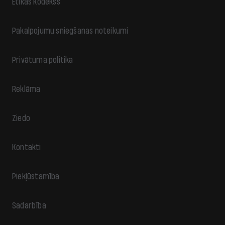
Ētikas kodekss
Pakalpojumu sniegšanas noteikumi
Privātuma politika
Reklāma
Ziedo
Kontakti
Piekļūstamība
Sadarbība