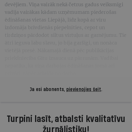
devējiem. Viņa vairāk nekā četrus gadus veiksmīgi
vadīja vairākas kādam uzņēmumam piederošas
ēdināšanas vietas Liepājā, līdz kopā ar vīru
izdomāja brīvdienās piepelnīties, cepot un
tirdziņos pārdodot siltus virtuļus ar garnējumu. Tie
ātri ieguva labu slavu, jo bija garšīgi, un nonāca
vietējā presē. Nākamajā dienā pēc publikācijas
priekšniecība Gitu izsauca uz pārrunām. Vadībai
nepatika, ka viņa darbojas ēdināšanas jomā arī
privāti, tāpēc atlaida no darba.
Ja esi abonents,
pievienojies šeit
.
Turpini lasīt, atbalsti kvalitatīvu
žurnālistiku!