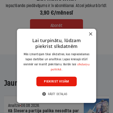
Iepazīšanās piedāvājums ir.lv abonēšanai. Atcel jebkurā brīdī.
3,90 €/mēnesī
Abonēt
×
Lai turpinātu, lūdzam
Citas abonēšanas iespējas meklē šeit
piekrist sīkdatnēm
Mēs izmantojam tikai sīkdatnes, kas nepieciešamas
lapas darbībai un analītikai. Lapas kreisajā stūrī
sīkdatņu
vienmēr var mainīt piekrišanu. Vairāk lasi
politikā.
PIEKRIST VISĀM
Jaunākajā žurnālā
RĀDĪT DETAĻAS
Analīze
06.08.2026.
Kā Šlesera partija palika nesodīta par