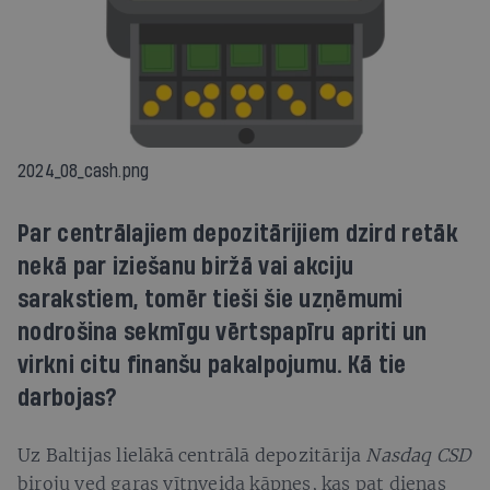
2024_08_cash.png
Par centrālajiem depozitārijiem dzird retāk
nekā par iziešanu biržā vai akciju
sarakstiem, tomēr tieši šie uzņēmumi
nodrošina sekmīgu vērtspapīru apriti un
virkni citu finanšu pakalpojumu. Kā tie
darbojas?
Uz Baltijas lielākā centrālā depozitārija
Nasdaq CSD
biroju ved garas vītņveida kāpnes, kas pat dienas