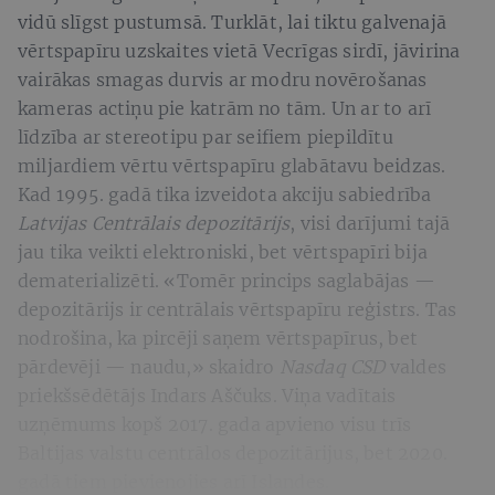
vidū slīgst pustumsā. Turklāt, lai tiktu galvenajā
vērtspapīru uzskaites vietā Vecrīgas sirdī, jāvirina
vairākas smagas durvis ar modru novērošanas
kameras actiņu pie katrām no tām. Un ar to arī
līdzība ar stereotipu par seifiem piepildītu
miljardiem vērtu vērtspapīru glabātavu beidzas.
Kad 1995. gadā tika izveidota akciju sabiedrība
Latvijas Centrālais depozitārijs
, visi darījumi tajā
jau tika veikti elektroniski, bet vērtspapīri bija
dematerializēti. «Tomēr princips saglabājas —
depozitārijs ir centrālais vērtspapīru reģistrs. Tas
nodrošina, ka pircēji saņem vērtspapīrus, bet
pārdevēji — naudu,» skaidro
Nasdaq CSD
valdes
priekšsēdētājs Indars Aščuks. Viņa vadītais
uzņēmums kopš 2017. gada apvieno visu trīs
Baltijas valstu centrālos depozitārijus, bet 2020.
gadā tiem pievienojies arī Islandes.