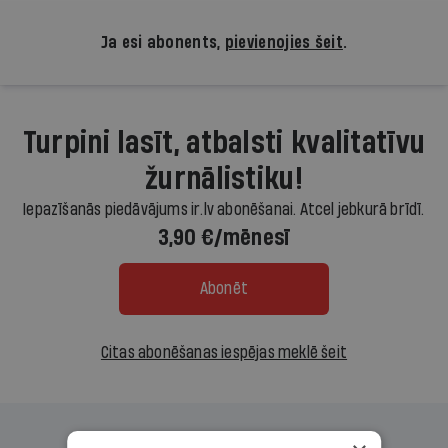
Ja esi abonents,
pievienojies šeit
.
Turpini lasīt, atbalsti kvalitatīvu
žurnālistiku!
Iepazīšanās piedāvājums ir.lv abonēšanai. Atcel jebkurā brīdī.
3,90 €/mēnesī
Abonēt
Citas abonēšanas iespējas meklē šeit