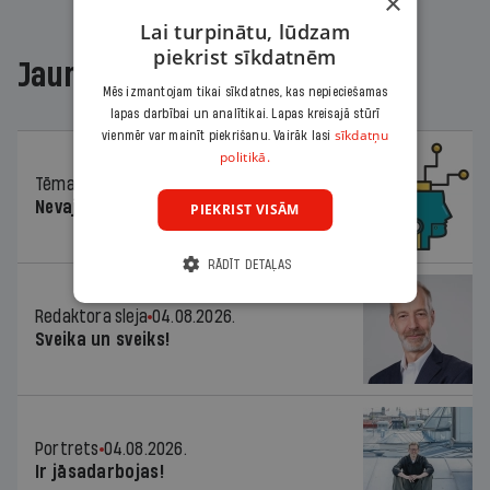
×
Lai turpinātu, lūdzam
piekrist sīkdatnēm
Jaunākajā žurnālā
Mēs izmantojam tikai sīkdatnes, kas nepieciešamas
lapas darbībai un analītikai. Lapas kreisajā stūrī
sīkdatņu
vienmēr var mainīt piekrišanu. Vairāk lasi
politikā.
Tēma
04.08.2026.
Nevajag baidīties!
PIEKRIST VISĀM
RĀDĪT DETAĻAS
Redaktora sleja
04.08.2026.
Sveika un sveiks!
Portrets
04.08.2026.
Ir jāsadarbojas!