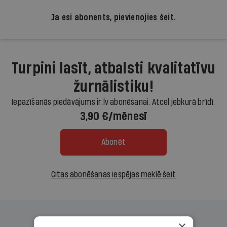
Ja esi abonents,
pievienojies šeit
.
Turpini lasīt, atbalsti kvalitatīvu
žurnālistiku!
Iepazīšanās piedāvājums ir.lv abonēšanai. Atcel jebkurā brīdī.
3,90 €/mēnesī
Abonēt
Citas abonēšanas iespējas meklē šeit
×