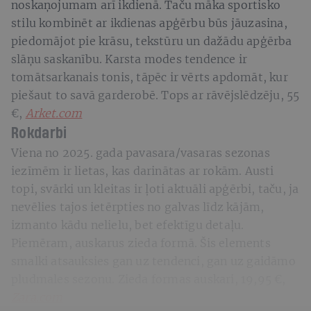
noskaņojumam arī ikdienā. Taču māka sportisko
stilu kombinēt ar ikdienas apģērbu būs jāuzasina,
piedomājot pie krāsu, tekstūru un dažādu apģērba
slāņu saskanību. Karsta modes tendence ir
tomātsarkanais tonis, tāpēc ir vērts apdomāt, kur
piešaut to savā garderobē. Tops ar rāvējslēdzēju, 55
€,
Arket.com
Rokdarbi
Viena no 2025. gada pavasara/vasaras sezonas
iezīmēm ir lietas, kas darinātas ar rokām. Austi
topi, svārki un kleitas ir ļoti aktuāli apģērbi, taču, ja
nevēlies tajos ietērpties no galvas līdz kājām,
izmanto kādu nelielu, bet efektīgu detaļu.
Piemēram, auskarus zieda formā. Šis elements
smalki atsauksies gan uz tendenci, gan uz gaidāmo
pludmales sezonu. Zieda formas auskari, 19,95 €,
Zara.com