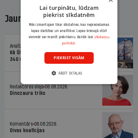
Lai turpinātu, lūdzam
piekrist sīkdatnēm
Jaunākajā žurnālā
Mēs izmantojam tikai sīkdatnes, kas nepieciešamas
lapas darbībai un analītikai. Lapas kreisajā stūrī
sīkdatņu
vienmēr var mainīt piekrišanu. Vairāk lasi
politikā.
Analīze
06.08.2026.
Kā Šlesera partija palika nesodīta par
PIEKRIST VISĀM
340 000 vērtu reklāmas kampaņu
RĀDĪT DETAĻAS
Redaktores sleja
06.08.2026.
Dinozaura triks
Komentārs
06.08.2026.
Divas koalīcijas