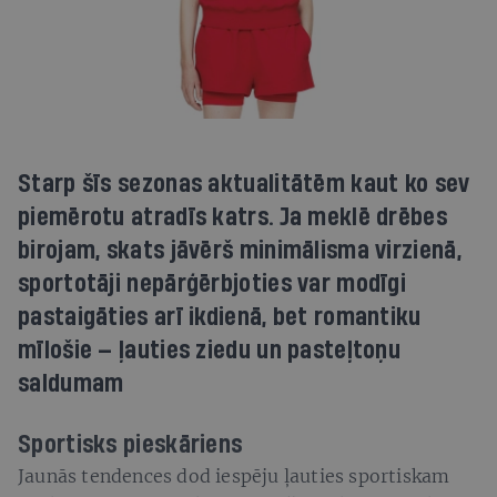
Starp šīs sezonas aktualitātēm kaut ko sev
piemērotu atradīs katrs. Ja meklē drēbes
birojam, skats jāvērš minimālisma virzienā,
sportotāji nepārģērbjoties var modīgi
pastaigāties arī ikdienā, bet romantiku
mīlošie — ļauties ziedu un pasteļtoņu
saldumam
Sportisks pieskāriens
Jaunās tendences dod iespēju ļauties sportiskam