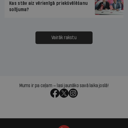
Kas stāv aiz vērienīgā priekšvēlēšanu
solījuma?
Vairāk rakstu
Mums ir pa ceļam — lasi jaunāko savā laika joslā!