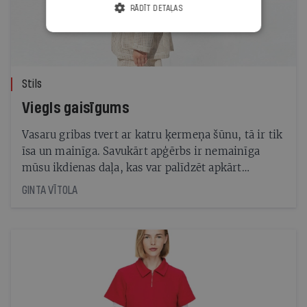
RĀDĪT DETAĻAS
Stils
Viegls gaisīgums
Vasaru gribas tvert ar katru ķermeņa šūnu, tā ir tik
īsa un mainīga. Savukārt apģērbs ir nemainīga
mūsu ikdienas daļa, kas var palīdzēt apkārt
notiekošo izbaudīt pilnībā. Viegli un elpojoši
GINTA VĪTOLA
materiāli, saīsināti silueti, kas sajaukušies ar
eleganci, ir veids, kā sajust sevi vasarā