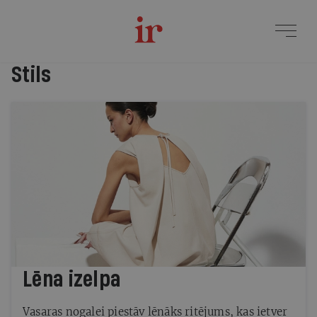
Jaunākie raksti
Stils
Lēna izelpa
Vasaras nogalei piestāv lēnāks ritējums, kas ietver