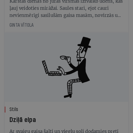
Karstās dienās no jūras virsmas iztvaiko ūdens, kas
ļauj veidoties mirāžai. Saules stari, ejot cauri
nevienmērīgi sasilušām gaisa masām, novirzās un
rada brīnumainus uzplaiksnījumus. Noķer savu
GINTA VĪTOLA
vasaru un padari to īstu un neaizmirstamu!
Stils
Dziļā elpa
Ar svaigu gaisa šalti un vieglu soli dodamies pretī