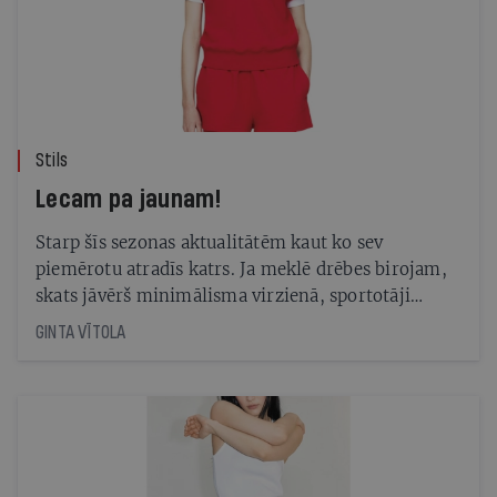
Stils
Lecam pa jaunam!
Starp šīs sezonas aktualitātēm kaut ko sev
piemērotu atradīs katrs. Ja meklē drēbes birojam,
skats jāvērš minimālisma virzienā, sportotāji
nepārģērbjoties var modīgi pastaigāties arī
GINTA VĪTOLA
ikdienā, bet romantiku mīlošie — ļauties ziedu un
pasteļtoņu saldumam