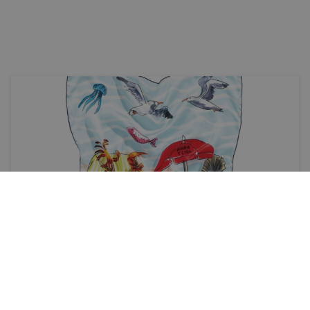
Stils
Saules skūpsti
Ierasti saspringto gaitu vasarā nomaina lēnākas