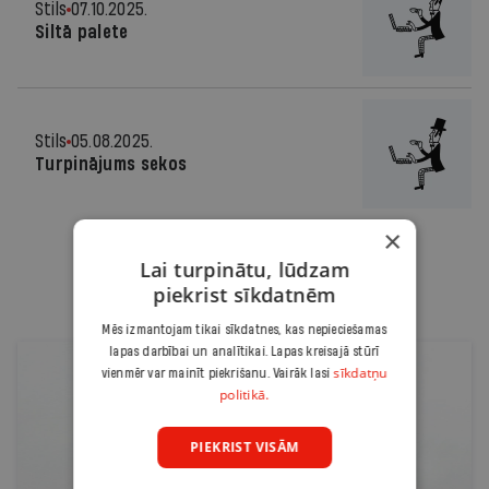
Stils
07.10.2025.
Siltā palete
Stils
05.08.2025.
Turpinājums sekos
×
Lai turpinātu, lūdzam
piekrist sīkdatnēm
Mēs izmantojam tikai sīkdatnes, kas nepieciešamas
lapas darbībai un analītikai. Lapas kreisajā stūrī
sīkdatņu
vienmēr var mainīt piekrišanu. Vairāk lasi
politikā.
PIEKRIST VISĀM