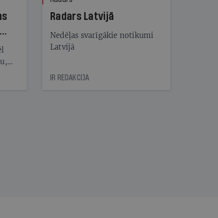
ns
Radars Latvijā
Nedēļas svarīgākie notikumi
Latvijā
ēl
ju,
icas
IR REDAKCIJA
tītāju
tēm
nāt
kad
v