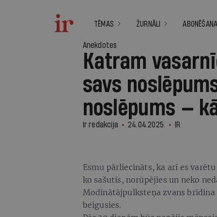
TĒMAS
ŽURNĀLI
ABONĒŠAN
Anekdotes
Katram vasarnī
savs noslēpum
noslēpums — kā 
Ir redakcija
24.04.2025.
IR
Esmu pārliecināts, ka arī es varētu
ko sašutis, norūpējies un neko ned
Modinātājpulksteņa zvans brīdina p
beigusies.