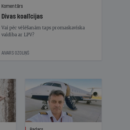
Komentārs
Divas koalīcijas
Vai pēc vēlēšanām taps promaskaviska
valdība ar LPV?
AIVARS OZOLIŅŠ
Radars