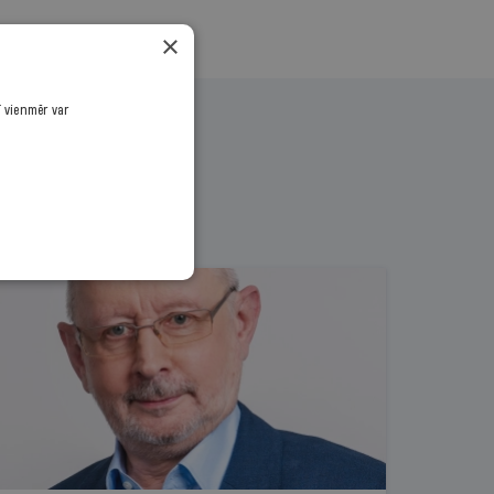
×
ī vienmēr var