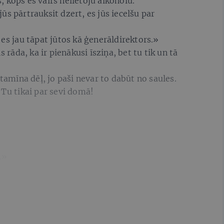
 kopš es vairs nelietoju alkoholu.
ūs pārtrauksit dzert, es jūs iecelšu par
 es jau tāpat jūtos kā ģenerāldirektors.»
s rāda, ka ir pienākusi īsziņa, bet tu tik un tā
itamīna dēļ, jo paši nevar to dabūt no saules.
 Tu tikai par sevi domā!
.»