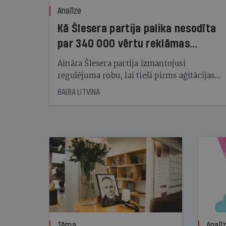
Analīze
Kā Šlesera partija palika nesodīta
par 340 000 vērtu reklāmas
kampaņu
Aināra Šlesera partija izmantojusi
regulējuma robu, lai tieši pirms aģitācijas
starta izreklamētos par summu, kas
BAIBA LITVINA
pārsniedz trešdaļu no likumīgi atļautajiem
kampaņas tēriņiem. KNAB pārkāpumus
nekonstatē
Tēma
Analī