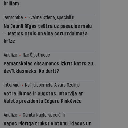
brillēm
Personība
Evelīna Stiene, speciāli Ir
No Jaunā Rīgas teātra uz pasaules malu
– Matīss Ozols un viņa ceturtdaļmūža
krīze
Analīze
Ilze Šķietniece
Pamatskolas eksāmenos izkrīt katrs 20.
devītklasnieks. Ko darīt?
Intervija
Nellija Ločmele, Aivars Ozoliņš
Vētrā likmes ir augstas. Intervija ar
Valsts prezidentu Edgaru Rinkēviču
Analīze
Gunita Nagle, speciāli Ir
Kāpēc Pierīgā trūkst vietu 10. klasēs un