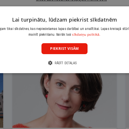
Lai turpinātu, lūdzam piekrist sīkdatnēm
am tikai sīkdatnes, kas nepieciešamas lapas darbībai un analītikai. Lapas kreisajā stūr
sīkdatņu politikā.
mainīt piekrišanu. Vairāk lasi
PIEKRIST VISĀM
RĀDĪT DETAĻAS