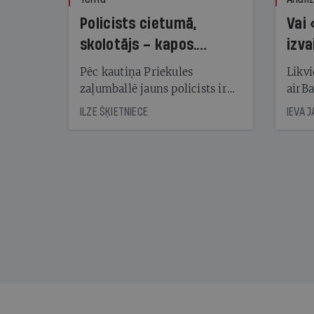
Policists cietumā,
Vai 
skolotājs – kapos.
izva
Reibuma cena Priekulē
Pēc kautiņa Priekules
Likvi
zaļumballē jauns policists ir
airBa
nonācis cietumā, bet
oblig
ILZE ŠĶIETNIECE
IEVA 
cienījams pedagogs — kapos.
šone
Tik traģiska ir izrādījusies
lemša
divu promiļu reibuma cena
draud
sama
kas j
pirm
augus