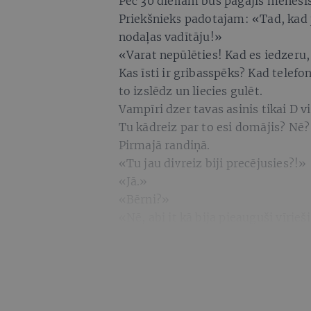
Pēc 30 dienām būs pagājis mēnesis,
Priekšnieks padotajam: «Tad, kad j
nodaļas vadītāju!»
«Varat nepūlēties! Kad es iedzeru,
Kas īsti ir gribasspēks? Kad telefon
to izslēdz un liecies gulēt.
Vampīri dzer tavas asinis tikai D v
Tu kādreiz par to esi domājis? Nē?
Pirmajā randiņā.
«Tu jau divreiz biji precējusies?!»
«Jā.»
«Bērni?»
«Nē, abi it kā bija pieauguši vīrieši