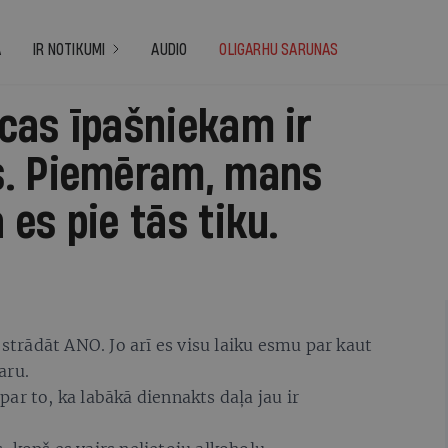
A
IR NOTIKUMI
AUDIO
OLIGARHU SARUNAS
cas īpašniekam ir
s. Piemēram, mans
es pie tās tiku.
 strādāt ANO. Jo arī es visu laiku esmu par kaut
aru.
ar to, ka labākā diennakts daļa jau ir