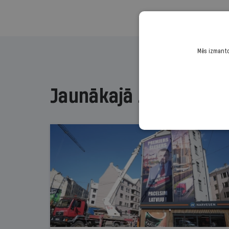
Mēs izmantoj
Jaunākajā žurnālā