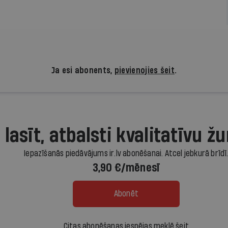
Ja esi abonents,
pievienojies šeit
.
 lasīt, atbalsti kvalitatīvu žu
Iepazīšanās piedāvājums ir.lv abonēšanai. Atcel jebkurā brīdī
3,90 €/mēnesī
Abonēt
Citas abonēšanas iespējas meklē šeit