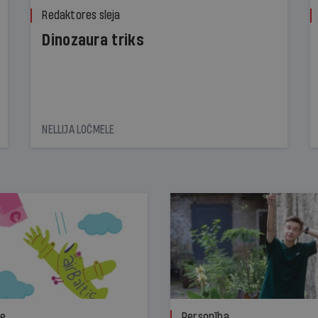
Redaktores sleja
Dinozaura triks
NELLIJA LOČMELE
ze
Personība