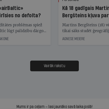
«airBaltic»
Kā 18 gadīgais Marti
irīsies no defolta?
Bergšteins kļuva par
laika ziņu seju?
ditātes problēmas spiež
Martins Bergšteins (18) v
ltic lūgt palīdzību dārgo
tikai sāks studēt ģeogrāfi
āciju turētājiem, taču
bet viņa sacītajam jau uzt
JAKONE
AGNESE MEIERE
dēļ nebija kvoruma
tūkstošiem laika ziņu ska
nai. Vai lidsabiedrībai
Latvijā. Aiz dažām minū
 defolts, ja tā nespēs
televīzijas ēterā ir 11 gadi
ksāt augstos procentus,
uzcītīga darba, mammas
āpārskaita jau trīs dienas
atbalsts un drosme turpi
Vairāk rakstu
s nākamās sapulces
meteovērojumus arī tad, 
ta vidū?
šķiet, ka tie nevienam na
vajadzīgi
Mums ir pa ceļam — lasi jaunāko savā laika joslā!