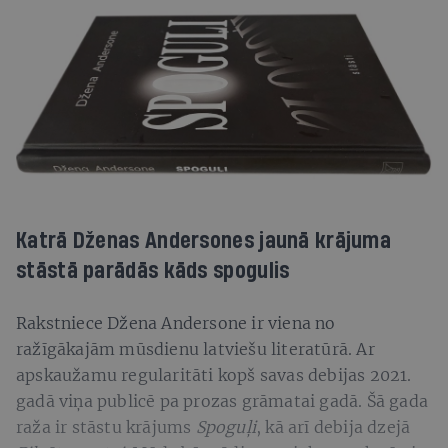
Katrā Dženas Andersones jaunā krājuma
stāstā parādās kāds spogulis
Rakstniece Džena Andersone ir viena no
ražīgākajām mūsdienu latviešu literatūrā. Ar
apskaužamu regularitāti kopš savas debijas 2021.
gadā viņa publicē pa prozas grāmatai gadā. Šā gada
raža ir stāstu krājums
Spoguļi
, kā arī debija dzejā