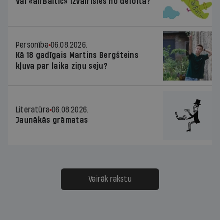
Vai «airBaltic» izvairīsies no defolta?
Personība
06.08.2026.
Kā 18 gadīgais Martins Bergšteins
kļuva par laika ziņu seju?
Literatūra
06.08.2026.
Jaunākās grāmatas
Vairāk rakstu