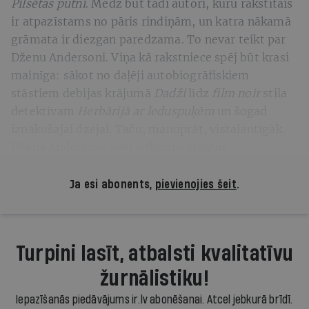
Pilsētas putni
. Mēdz būt tādi autori, kuru rakstītais
ir atpazīstams no pāris rindiņām, un katra nākamā
grāmata ir diezgan paredzama. To nevar teikt par
Dženu Andersoni. Viņa kā rakstniece spēj būt krasi
mainīga: sākot no daļēji autobiogrāfiskiem
stāstiem debijas krājumā
Dadži
līdz
film noir
stila
detektīvam
Herbārijā ar leduspuķēm
un šogad
iznākušajai dzejai. Taču, manuprāt, vistalantīgāk
Džena Andersone sevi apliecina stāstos.
Ja esi abonents,
pievienojies šeit
.
Turpini lasīt, atbalsti kvalitatīvu
žurnālistiku!
Iepazīšanās piedāvājums ir.lv abonēšanai. Atcel jebkurā brīdī.