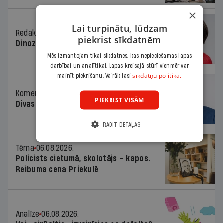
×
Lai turpinātu, lūdzam
Redaktores sleja
06.08.2026.
piekrist sīkdatnēm
Dinozaura triks
Mēs izmantojam tikai sīkdatnes, kas nepieciešamas lapas
darbībai un analītikai. Lapas kreisajā stūrī vienmēr var
sīkdatņu politikā.
mainīt piekrišanu. Vairāk lasi
Komentārs
06.08.2026.
PIEKRIST VISĀM
Divas koalīcijas
RĀDĪT DETAĻAS
Tēma
06.08.2026.
Policists cietumā, skolotājs – kapos.
Reibuma cena Priekulē
Analīze
06.08.2026.