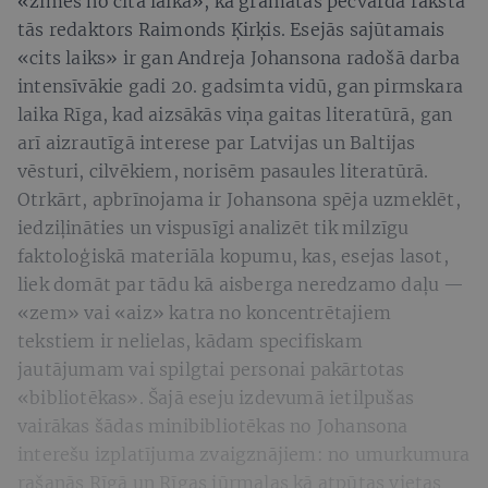
«zīmes no cita laika», kā grāmatas pēcvārdā raksta
tās redaktors Raimonds Ķirķis. Esejās sajūtamais
«cits laiks» ir gan Andreja Johansona radošā darba
intensīvākie gadi 20. gadsimta vidū, gan pirmskara
laika Rīga, kad aizsākās viņa gaitas literatūrā, gan
arī aizrautīgā interese par Latvijas un Baltijas
vēsturi, cilvēkiem, norisēm pasaules literatūrā.
Otrkārt, apbrīnojama ir Johansona spēja uzmeklēt,
iedziļināties un vispusīgi analizēt tik milzīgu
faktoloģiskā materiāla kopumu, kas, esejas lasot,
liek domāt par tādu kā aisberga neredzamo daļu —
«zem» vai «aiz» katra no koncentrētajiem
tekstiem ir nelielas, kādam specifiskam
jautājumam vai spilgtai personai pakārtotas
«bibliotēkas». Šajā eseju izdevumā ietilpušas
vairākas šādas minibibliotēkas no Johansona
interešu izplatījuma zvaigznājiem: no umurkumura
rašanās Rīgā un Rīgas jūrmalas kā atpūtas vietas