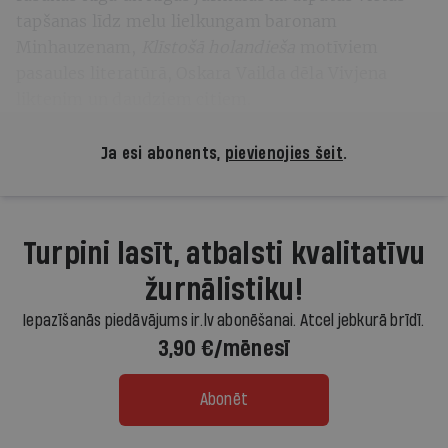
tapšanas līdz melu lielkungam baronam
Minhauzenam,
Klīstošā holandieša
motīviem
pasaules literatūrā, Oskara Vailda dēla Vivjena
liktenim un daudziem citiem.
Ja esi abonents,
pievienojies šeit
.
Turpini lasīt, atbalsti kvalitatīvu
žurnālistiku!
Iepazīšanās piedāvājums ir.lv abonēšanai. Atcel jebkurā brīdī.
3,90 €/mēnesī
Abonēt