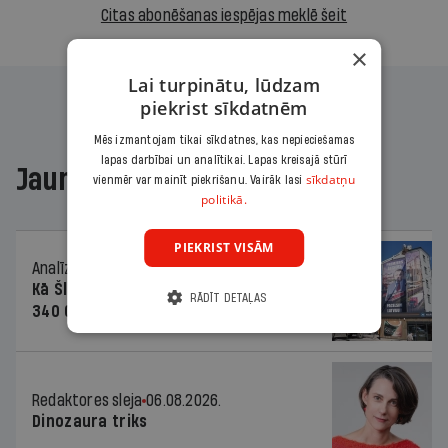
Citas abonēšanas iespējas meklē šeit
×
Lai turpinātu, lūdzam
piekrist sīkdatnēm
Mēs izmantojam tikai sīkdatnes, kas nepieciešamas
lapas darbībai un analītikai. Lapas kreisajā stūrī
Jaunākajā žurnālā
sīkdatņu
vienmēr var mainīt piekrišanu. Vairāk lasi
politikā.
PIEKRIST VISĀM
Analīze
06.08.2026.
Kā Šlesera partija palika nesodīta par
RĀDĪT DETAĻAS
340 000 vērtu reklāmas kampaņu
Redaktores sleja
06.08.2026.
Dinozaura triks