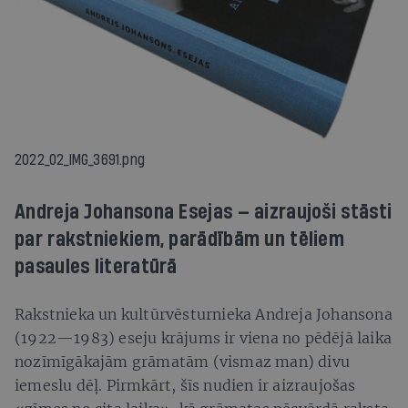
2022_02_IMG_3691.png
Andreja Johansona Esejas — aizraujoši stāsti
par rakstniekiem, parādībām un tēliem
pasaules literatūrā
Rakstnieka un kultūrvēsturnieka Andreja Johansona
(1922—1983) eseju krājums ir viena no pēdējā laika
nozīmīgākajām grāmatām (vismaz man) divu
iemeslu dēļ. Pirmkārt, šīs nudien ir aizraujošas