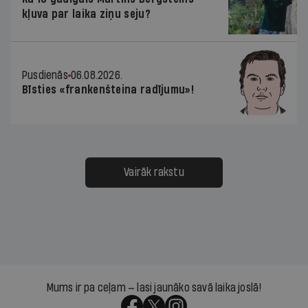
kļuva par laika ziņu seju?
Pusdienās
06.08.2026.
Bīsties «frankenšteina radījumu»!
Vairāk rakstu
Mums ir pa ceļam — lasi jaunāko savā laika joslā!