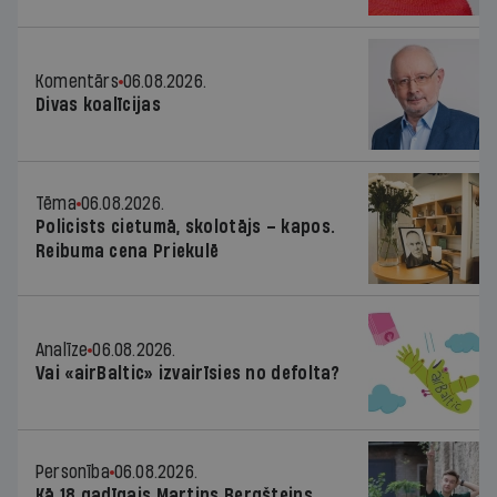
Komentārs
06.08.2026.
Divas koalīcijas
Tēma
06.08.2026.
Policists cietumā, skolotājs – kapos.
Reibuma cena Priekulē
Analīze
06.08.2026.
Vai «airBaltic» izvairīsies no defolta?
Personība
06.08.2026.
Kā 18 gadīgais Martins Bergšteins