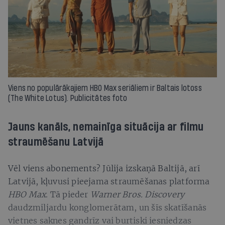
Viens no populārākajiem HBO Max seriāliem ir Baltais lotoss
(The White Lotus). Publicitātes foto
Jauns kanāls, nemainīga situācija ar filmu
straumēšanu Latvijā
Vēl viens abonements? Jūlija izskaņā Baltijā, arī
Latvijā, kļuvusi pieejama straumēšanas platforma
HBO Max
. Tā pieder
Warner Bros. Discovery
daudzmiljardu konglomerātam, un šīs skatīšanās
vietnes saknes gandrīz vai burtiski iesniedzas