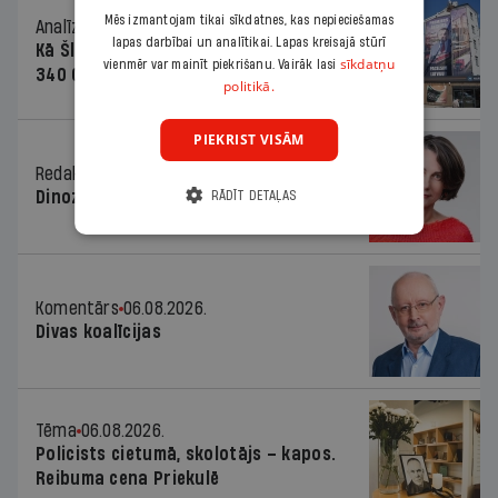
Mēs izmantojam tikai sīkdatnes, kas nepieciešamas
Analīze
06.08.2026.
lapas darbībai un analītikai. Lapas kreisajā stūrī
Kā Šlesera partija palika nesodīta par
sīkdatņu
vienmēr var mainīt piekrišanu. Vairāk lasi
340 000 vērtu reklāmas kampaņu
politikā.
PIEKRIST VISĀM
Redaktores sleja
06.08.2026.
Dinozaura triks
RĀDĪT DETAĻAS
Komentārs
06.08.2026.
Divas koalīcijas
Tēma
06.08.2026.
Policists cietumā, skolotājs – kapos.
Reibuma cena Priekulē