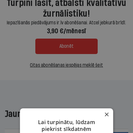
Turpini lasīt, atbalsti kvalitatīvu
žurnālistiku!
Iepazīšanās piedāvājums ir.lv abonēšanai. Atcel jebkurā brīdī.
3,90 €/mēnesī
Abonēt
Citas abonēšanas iespējas meklē šeit
Jaunākajā žurnālā
×
Lai turpinātu, lūdzam
piekrist sīkdatnēm