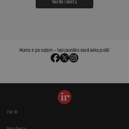
Vairāk rakstu
Mums ir pa ceļam — lasi jaunāko savā laika joslā!
Par IR
Manifests