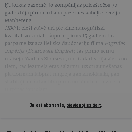
Ņujorkas pazemē, jo kompānijas priekštečos 70.
gados bija pirmā urbānā pazemes kabeļtelevīzija
Manhetenā.
HBO
ir cieši stāvējusi pie kinematogrāfiski
kvalitatīvo seriālu šūpuļa: pirms 15 gadiem tās
paspārnē iznāca lieliskā daudzsēriju filma
Pagrīdes
impērija
(
Boardwalk Empire
); tās pirmo sēriju
režisēja Mārtins Skorsēze, un šis darbs bija viens no
tiem, kas iezīmēja ēras sākumu: uz straumēšanas
platformām labprāt migrēja gan kinoklasiķi, gan
skatītāji, un šī kustība prom no kinoteātru zālēm
turpinās joprojām.
Ja esi abonents,
pievienojies šeit
.