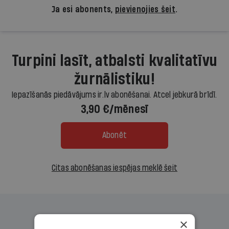
Ja esi abonents,
pievienojies šeit
.
Turpini lasīt, atbalsti kvalitatīvu
žurnālistiku!
Iepazīšanās piedāvājums ir.lv abonēšanai. Atcel jebkurā brīdī.
3,90 €/mēnesī
Abonēt
Citas abonēšanas iespējas meklē šeit
×