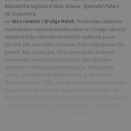
fokusētībā izplūdusi kino drāma.
Splendid Palace
no 10.janvāra.
oo
Holivudas izklaides
Veču revanšs / Grudge Match.
mašinērijas regulārā kinoklasikas un zīmīgu aktieru
ekspluatācija viduvēju komēdiju radīšanā jau ir
kļuvusi par atsevišķu «žanru». Tajā iekļaujas arī šis
gabals, kas stāstā par divu novecojušu bokseru
sāncensību neveikli mēģina iepīt gan Mārtina
Skorsēzes 1980.gada meistardarba
Satrakotais
vērsis
, gan Džona Avildsena 1976.gada lentes
Rokijs
motīvus. Taču, pat abstrahējoties no klasikas
ķengāšanas un spītējot abu galveno censoņu - de
Niro un Stallones - pūliņiem,
Veču revanšs
izskatās
pēc slikti iestudētas, mehāniskas un ar atsevišķiem
izņēmumiem absolūti nesmieklīgas komēdijas. No
10.janvāra.