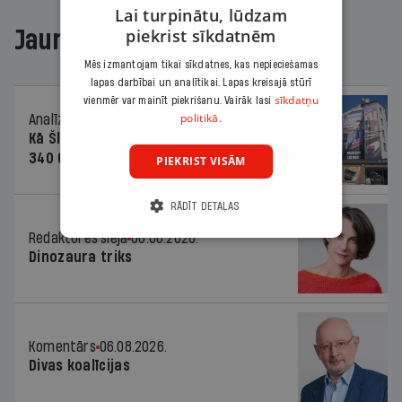
Lai turpinātu, lūdzam
piekrist sīkdatnēm
Jaunākajā žurnālā
Mēs izmantojam tikai sīkdatnes, kas nepieciešamas
lapas darbībai un analītikai. Lapas kreisajā stūrī
sīkdatņu
vienmēr var mainīt piekrišanu. Vairāk lasi
politikā.
Analīze
06.08.2026.
Kā Šlesera partija palika nesodīta par
340 000 vērtu reklāmas kampaņu
PIEKRIST VISĀM
RĀDĪT DETAĻAS
Redaktores sleja
06.08.2026.
Dinozaura triks
Komentārs
06.08.2026.
Divas koalīcijas