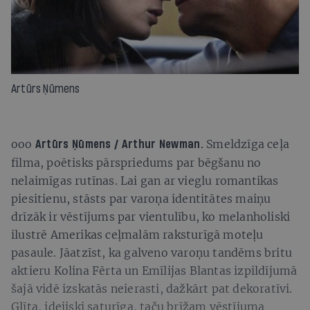
Artūrs Ņūmens
ooo
Smeldzīga ceļa
Artūrs Ņūmens / Arthur Newman.
filma, poētisks pārspriedums par bēgšanu no
nelaimīgas rutīnas. Lai gan ar vieglu romantikas
piesitienu, stāsts par varoņa identitātes maiņu
drīzāk ir vēstījums par vientulību, ko melanholiski
ilustrē Amerikas ceļmalām raksturīgā moteļu
pasaule. Jāatzīst, ka galveno varoņu tandēms britu
aktieru Kolina Fērta un Emīlijas Blantas izpildījumā
šajā vidē izskatās neierasti, dažkārt pat dekoratīvi.
Glīta, idejiski saturīga, taču brīžam vēstījuma