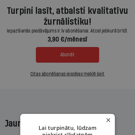
Turpini lasīt, atbalsti kvalitatīvu
žurnālistiku!
Iepazīšanās piedāvājums ir.lv abonēšanai. Atcel jebkurā brīdī.
3,90 €/mēnesī
Abonēt
Citas abonēšanas iespējas meklē šeit
×
Jaunākajā žurnālā
Lai turpinātu, lūdzam
piekrist sīkdatnēm