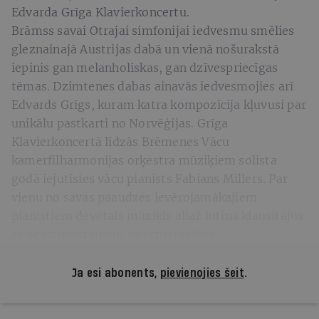
Edvarda Grīga Klavierkoncertu.
Brāmss savai Otrajai simfonijai iedvesmu smēlies
gleznainajā Austrijas dabā un vienā nošurakstā
iepinis gan melanholiskas, gan dzīvespriecīgas
tēmas. Dzimtenes dabas ainavās iedvesmojies arī
Edvards Grīgs, kuram katra kompozīcija kļuvusi par
unikālu pastkarti no Norvēģijas. Grīga
Klavierkoncertā līdzās Brēmenes Vācu
kamerfilharmonijas orķestra mūziķiem solista
godā iejutīsies vācu pianists Fabians Millers. Par
vienu no savas paaudzes ievērojamākajiem
pianistiem dēvētais mūziķis allaž lutina klausītājus
ar neaizmirstamām interpretācijām.
Ja esi abonents,
pievienojies šeit
.