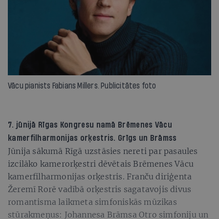
Vācu pianists Fabians Millers. Publicitātes foto
7. jūnijā Rīgas Kongresu namā Brēmenes Vācu
kamerfilharmonijas orķestris. Grīgs un Brāmss
Jūnija sākumā Rīgā uzstāsies nereti par pasaules
izcilāko kamerorķestri dēvētais Brē­menes Vācu
kamerfilharmonijas orķestris. Franču diriģenta
Žeremī Rorē vadībā orķestris sagatavojis divus
romantisma laikme­ta simfoniskās mūzikas
stūrakmeņus: Jo­han­nesa Brāmsa Otro simfoniju un