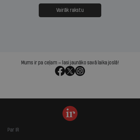
Vairāk rakstu
Mums ir pa ceļam — lasi jaunāko savā laika joslā!
Par IR