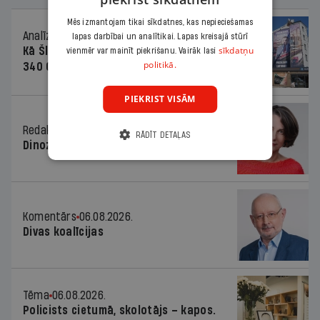
Mēs izmantojam tikai sīkdatnes, kas nepieciešamas
Analīze
06.08.2026.
lapas darbībai un analītikai. Lapas kreisajā stūrī
sīkdatņu
Kā Šlesera partija palika nesodīta par
vienmēr var mainīt piekrišanu. Vairāk lasi
politikā.
340 000 vērtu reklāmas kampaņu
PIEKRIST VISĀM
Redaktores sleja
06.08.2026.
RĀDĪT DETAĻAS
Dinozaura triks
Komentārs
06.08.2026.
Divas koalīcijas
Tēma
06.08.2026.
Policists cietumā, skolotājs – kapos.