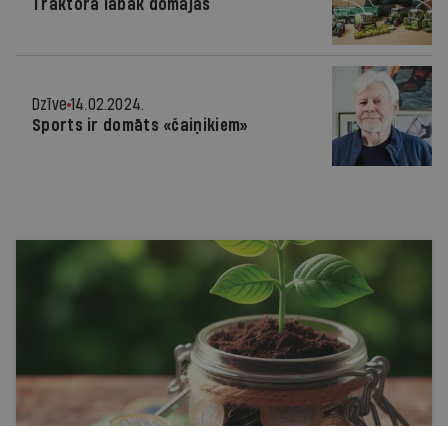
Traktorā labāk domājas
Dzīve
14.02.2024.
Sports ir domāts «čaiņikiem»