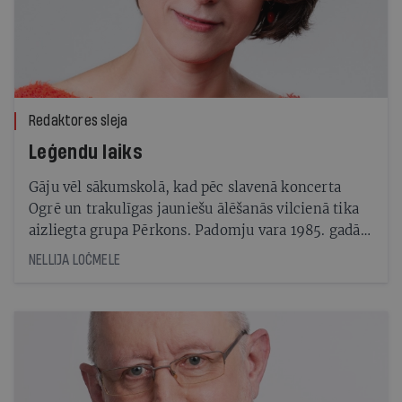
Redaktores sleja
Leģendu laiks
Gāju vēl sākumskolā, kad pēc slavenā koncerta
Ogrē un trakulīgas jauniešu ālēšanās vilcienā tika
aizliegta grupa Pērkons. Padomju vara 1985. gadā
vēl neredzēja savu galu, un es ne tik. Bet tas
NELLIJA LOČMELE
izdemolētais vilciens, panku frizūras un Pērkona
dziesmas ir spilgtas nepieradināmības zīmes, kas
ierakstījās manās 80. gadu tīņa brīvības alkās.