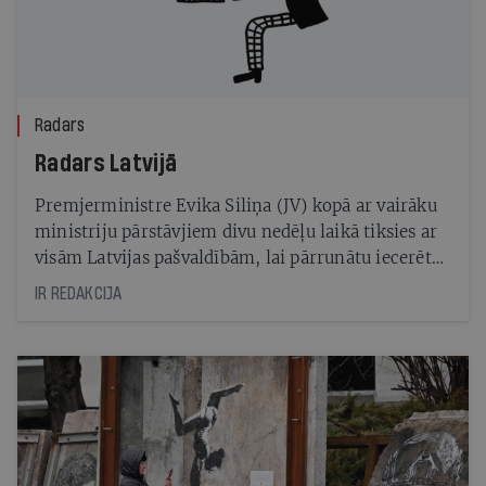
Radars
Radars Latvijā
Premjerministre Evika Siliņa (JV) kopā ar vairāku
ministriju pārstāvjiem divu nedēļu laikā tiksies ar
visām Latvijas pašvaldībām, lai pārrunātu iecerēto
skolu tīkla reformu. Pirmdien pēc koalīcijas sēdes
IR REDAKCIJA
Siliņa teica, ka sarunas būs par nepieciešamo
atbalstu pašvaldībām, lai virzītos uz priekšu
izglītības reformā. Pret reformu iebilst ZZS.