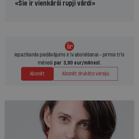
«Šie ir vienkārši rupji vārdi»
Iepazīšanās piedāvājums ir.lv abonēšanai - pirmie trīs
mēneši
par 3,90 eur/mēnesī.
Abonēt
Abonēt drukāto versiju