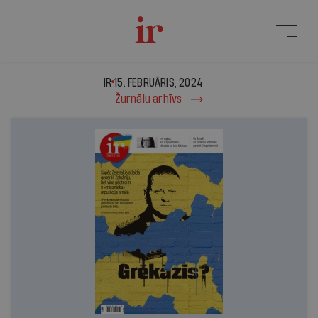
IR - 15. februāris, 2024
IR
15. FEBRUĀRIS, 2024
Žurnālu arhīvs