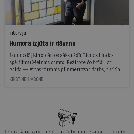
Intervija
Humora izjūta ir dāvana
Jaunnedēļ kinoteātros sāks rādīt Lienes Lindes
spēlfilmu Melnais samts. Režisore šo brīdi ļoti
gaida — viņas pirmais pilnmetrāžas darbs, turklāt
no ieceres līdz filmas nonākšanai uz ekrāniem ir
KRISTĪNE SIMSONE
pagājuši astoņi gadi
Iepazīšanās piedāvājums ir.lv abonēšanai - pirmie