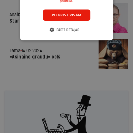
politikā.
Analīze
14.02.2024.
PIEKRIST VISĀM
Starts!
RĀDĪT DETAĻAS
Tēma
14.02.2024.
«Asiņaino graudu» ceļš