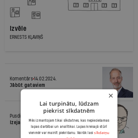
Izvēle
ERNESTS KĻAVIŅŠ
Komentārs
14.02.2024.
Jābūt gataviem
×
Lai turpinātu, lūdzam
piekrist sīkdatnēm
Pusdienās
14.02.2024.
Mēs izmantojam tikai sīkdatnes, kas nepieciešamas
Izeja no depresijas ir!
lapas darbībai un analītikai. Lapas kreisajā stūrī
sīkdatņu
vienmēr var mainīt piekrišanu. Vairāk lasi