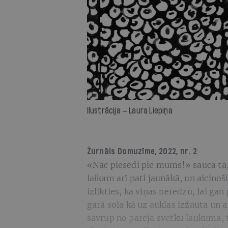
Ilustrācija — Laura Liepiņa
Žurnāls
Domuzīme
, 2022, nr. 2
«Nāc piesēdi pie mums!» sauca tā, 
laikam arī pati jaunākā, un aicino
izlikties, ka viņas neredzu, lai ga
garā sola kā uz auklas izžauta un 
savrup no pārējā svētku laukuma, t