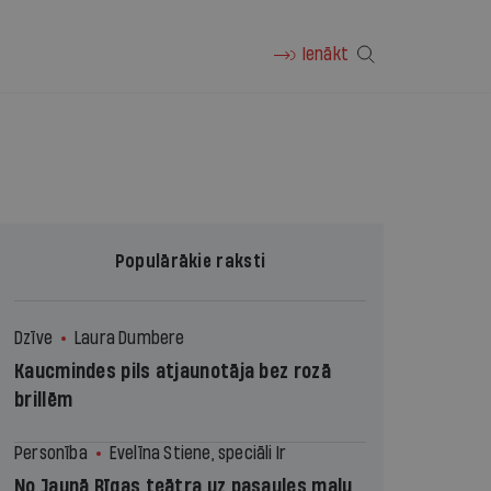
Ienākt
Populārākie raksti
Dzīve
Laura Dumbere
Kaucmindes pils atjaunotāja bez rozā
brillēm
Personība
Evelīna Stiene, speciāli Ir
No Jaunā Rīgas teātra uz pasaules malu