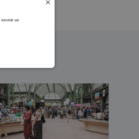
×
ī vienmēr var