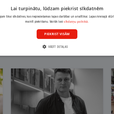
Citas abonēšanas iespējas meklē šeit
Lai turpinātu, lūdzam piekrist sīkdatnēm
am tikai sīkdatnes, kas nepieciešamas lapas darbībai un analītikai. Lapas kreisajā stūr
sīkdatņu politikā.
mainīt piekrišanu. Vairāk lasi
PIEKRIST VISĀM
RĀDĪT DETAĻAS