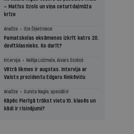
– Matīss Ozols un viņa ceturtdaļmūža
krīze
Analīze
Ilze Šķietniece
Pamatskolas eksāmenos izkrīt katrs 20.
devītklasnieks. Ko darīt?
Intervija
Nellija Ločmele, Aivars Ozoliņš
Vētrā likmes ir augstas. Intervija ar
Valsts prezidentu Edgaru Rinkēviču
Analīze
Gunita Nagle, speciāli Ir
Kāpēc Pierīgā trūkst vietu 10. klasēs un
kādi ir risinājumi?