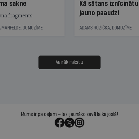
ma sakne
Kā sātans iznīcinātu
jauno paaudzi
na fragments
 MANFELDE, DOMUZĪME
ADAMS RŪŽIČKA, DOMUZĪME
Vairāk rakstu
Mums ir pa ceļam — lasi jaunāko savā laika joslā!