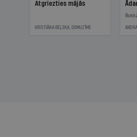
Atgriezties mājās
Āda
Romā
KRISTIĀNA BEĻSKA, DOMUZĪME
ANDRA