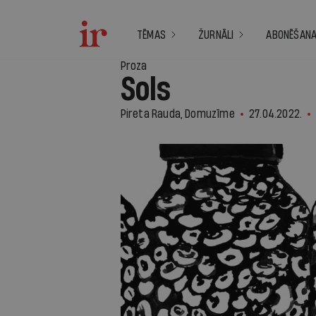
TĒMAS
ŽURNĀLI
ABONĒŠAN
Proza
Sols
Pireta Rauda, Domuzīme
27.04.2022.