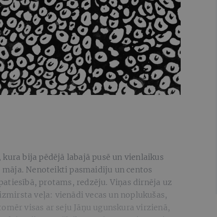
kura bija pēdējā labajā pusē un vienlaikus
ši māja. Nenoteikti pasmaidīju un centos
n patiesībā, protams, redzēju. Viņas dirnēja uz
aizmirsta veļa: vienādi vecas un noplukušas,
omēr visas ar seju Jāņu ugunskura virzienā,