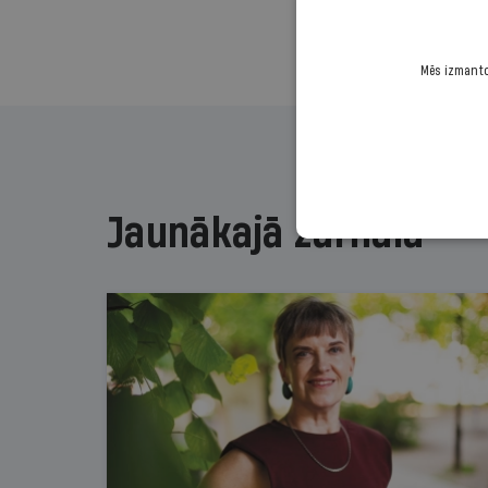
Mēs izmantoj
Jaunākajā žurnālā