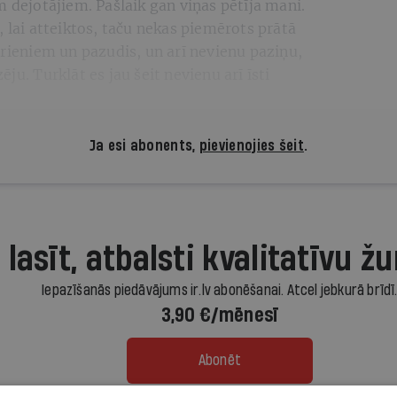
m dejotājiem. Pašlaik gan viņas pētīja mani.
, lai atteiktos, taču nekas piemērots prātā
ērieniem un pazudis, un arī nevienu paziņu,
ju. Turklāt es jau šeit nevienu arī īsti
Ja esi abonents,
pievienojies šeit
.
 lasīt, atbalsti kvalitatīvu žu
Iepazīšanās piedāvājums ir.lv abonēšanai. Atcel jebkurā brīdī
3,90 €/mēnesī
Abonēt