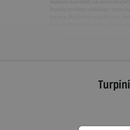
skatieni nostellēti uz nedaudzajie
Paniski meklēju pieklājīgu iemeslu
nenāca. Madis bija aizgājis pēc dz
kam varētu pietauvoties, es neredzē
nepazinu.
Turpini