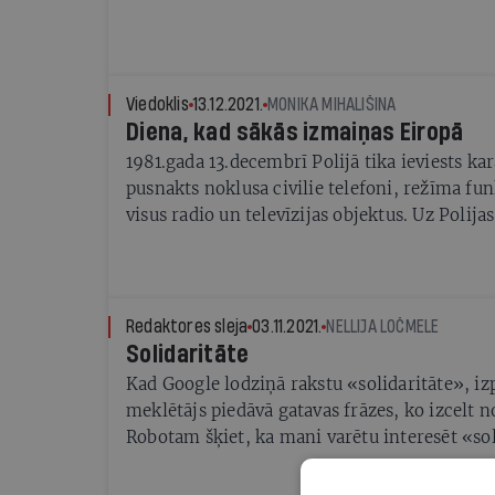
Viedoklis
13.12.2021.
MONIKA MIHALIŠINA
Diena, kad sākās izmaiņas Eiropā
1981.gada 13.decembrī Polijā tika ieviests kar
pusnakts noklusa civilie telefoni, režīma fu
visus radio un televīzijas objektus. Uz Polija
izbrauca tanki. Sākās opozīcijas darboņu mas
dienā tika sagrautas cerības, ko deva Jāņa Pā
uz dzimteni un sabiedriskās kustības Solidar
sapulcināja savās rindās vairākus miljonus ci
Redaktores sleja
03.11.2021.
NELLIJA LOČMELE
Solidaritāte
Kad Google lodziņā rakstu «solidaritāte», iz
meklētājs piedāvā gatavas frāzes, ko izcelt n
Robotam šķiet, ka mani varētu interesēt «sol
nodoklis» vai poļu atmodas kustība. Jau 20
pandēmijas viļņos, bet acīmredzot par solida