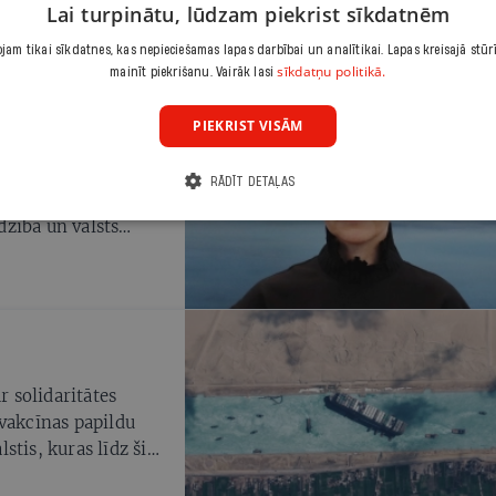
Lai turpinātu, lūdzam piekrist sīkdatnēm
is nekas tik svarīgs
opā.
am tikai sīkdatnes, kas nepieciešamas lapas darbībai un analītikai. Lapas kreisajā stūr
sīkdatņu politikā.
mainīt piekrišanu. Vairāk lasi
PIEKRIST VISĀM
n pāri robežai uz
RĀDĪT DETAĻAS
ts prezidents Egils
rdzība un valsts
 paliek cilvēki arī
kšlietu ministre
r solidaritātes
 vakcīnas papildu
stis, kuras līdz šim