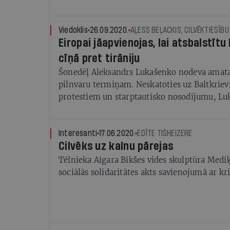
Viedoklis
26.09.2020.
AĻESS BEĻACKIS, CILVĒKTIESĪBU
Eiropai jāapvienojas, lai atsbalstītu 
cīņā pret tirāniju
Šonedēļ Aleksandrs Lukašenko nodeva amata
pilnvaru termiņam. Neskatoties uz Baltkriev
protestiem un starptautisko nosodījumu, Lu
netraucēts un stiprina savu pozīciju, pieliet
Interesanti
17.06.2020.
EDĪTE TIŠHEIZERE
Cilvēks uz kalnu pārejas
Tēlnieka Aigara Bikšes vides skulptūra Mediķ
sociālās solidaritātes akts savienojumā ar k