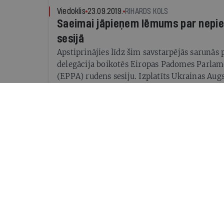
saglabājas jautājumi — vai tas ir pietiekami? 
Viedoklis
23.09.2019.
RIHARDS KOLS
tiks izmantoti atbildīgi un pareizajā virzienā
Saeimai jāpieņem lēmums par nepie
sesijā
Apstiprinājies līdz šim savstarpējās sarunās
delegācija boikotēs Eiropas Padomes Parlam
(EPPA) rudens sesiju. Izplatīts Ukrainas Aug
komisijas priekšsēdētāja paziņojums, ka Ukr
nepiedalīsies EPPA rudens sesijā.
Viedoklis
09.07.2019.
IR REDAKCIJA
Levits: Ir jāņem rokās slota un jāiz
Pusdienās
19.06.2019.
AIVARS OZOLIŅŠ