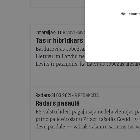
glābšanas riņķi krīzē — latviski nav izskanēj
un populārs, lai iekļūtu mākslīgā intelekta t
Mēs izmantoj
Intervija
20.08.2021.
AIVARS OZOLIŅŠ
Tas ir hibrīdkarš
Baltkrievijas robežsargi tagad jau atklāti dze
Lietuvu un Latviju nelegālus migrantus. Vals
Levits ir paziņojis, ka Latvijas robežas aizsa
drošība ir absolūti pirmajā vietā. Taču cilvēki
tad, kad viņus mēģina izmantot kā ieroci, ie
Marija Golubeva (
Radars
31.03.2021.
IR REDAKCIJA
Radars pasaulē
ES valstu līderi pagājušajā nedēļā vienojās pa
principa ievērošanu Pfizer ražotās Covid-19
devu pārdalē — vairāk vakcīnu saņems tās val
saņēmušas mazāk.