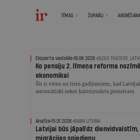
TĒMAS
ŽURNĀLI
ABONĒŠAN
Eksperta viedoklis
19.06.2026.
OĻEGS TKAČEVS, LATV
Ko pensiju 2. līmeņa reforma nozīmē
ekonomikai
Šis ir viens no tiem gadījumiem, kad Latvija
automātiski sekot kaimiņvalstu piemēram
Analīze
15.01.2026.
BAIBA LITVINA
Latvijai būs jāpalīdz dienvidvalstīm,
migrācijas spiedienu