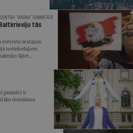
 CENTRA “VIASNA” DIBINĀTĀJS
Baltkrieviju tās
 zvērestu sestajam
ijā notiekošajiem
kašenko šķiet
ojot vardarbīgu spēku.
i pasaulei ir
ritisko domāšanu