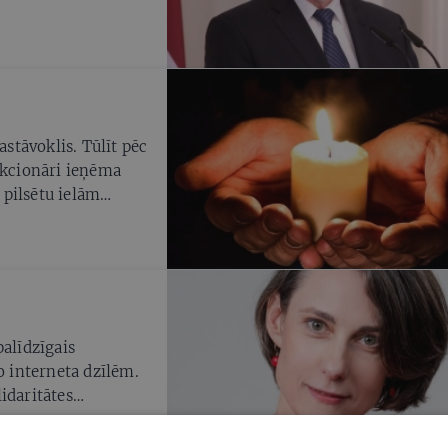
astāvoklis. Tūlīt pēc
nkcionāri ieņēma
s pilsētu ielām
veida aresti. Šajā
vila II svētceļojums
itāte rašanās, kas
lvēku.
palīdzīgais
o interneta dzīlēm.
idaritātes
 mēnešus dzīvojam
ritāti — īsto