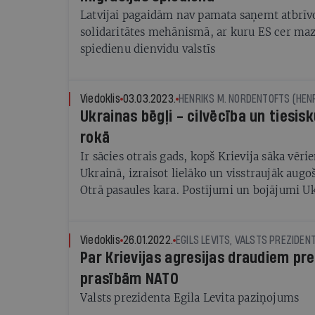
Latvijai pagaidām nav pamata saņemt atbrīv
solidaritātes mehānismā, ar kuru ES cer maz
spiedienu dienvidu valstīs
Viedoklis
03.03.2023.
HENRIKS M. NORDENTOFTS (HEN
Ukrainas bēgļi - cilvēcība un tiesis
rokā
Ir sācies otrais gads, kopš Krievija sāka vēr
Ukrainā, izraisot lielāko un visstraujāk augo
Otrā pasaules kara. Postījumi un bojājumi Uk
Mēs visi esam redzējuši attēlus, kuros, jo īpa
bērni, bēg, lai glābtu savas dzīvības, ģimenes
mājas izpostītas. Turklāt miljoniem cilvēku 
Viedoklis
26.01.2022.
EGILS LEVITS, VALSTS PREZIDEN
Par Krievijas agresijas draudiem pr
gaidāms nākotnē.
prasībām NATO
Valsts prezidenta Egila Levita paziņojums