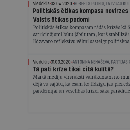
Viedoklis
03.04.2020.
Politiskās ētikas kompasa novirzes 
Valsts ētikas padomi
Politiskās ētikas kompasam tādās krīzēs kā 
satricinājumi būtu jābūt tam, kurš stabilizē 
līdzsvaro refleksīvu vēlmi sasteigt politisk
ceļotāja līdzību, politiķim savai sabiedrībai 
no krīzēm, rokās ir karte un kompass. Viņa k
interešu grupu norādes, mediju sniegtā info
Viedoklis
31.03.2020.
Tā pati krīze tikai citā kulītē?
prasības un vajadzības, kas jārespektē, izvēlo
maršrutu. Atkarībā no situācijas un ceļa mēr
Martā mediju virsraksti vairākumam no mums
izrādīties šķērslis vai palīgs.
déjà vu sajūtu, ka esam ko līdzīgu jau piered
pandēmijai un veselības krīzei sāka parādītie
ekonomisko lejupslīdi un masveida atlaišan
uz 2008. gadā piedzīvoto. Mums visiem par l
valdība nav apņēmusies īstenot krīzes gadu ta
bēdīgu ironiju pieminamo "veiksmes stāstu".
lēmumam krīzes seku mazināšanai atvēlēt nu 