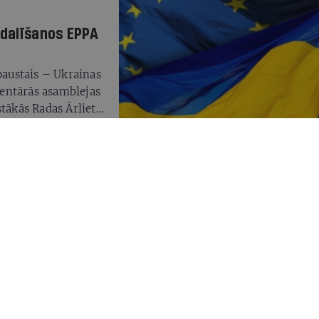
Vai šie milzīgie resursi
?
dalīšanos EPPA
 paustais – Ukrainas
entārās asamblejas
stākās Radas Ārlietu
ainas delegācija
mēž māja