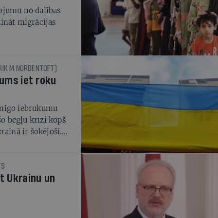
ojumu no dalības
ināt migrācijas
RIK M.NORDENTOFT)
kums iet roku
ienīgo iebrukumu
šo bēgļu krīzi kopš
rainā ir šokējoši.
ši sievietes un mazi
 tiek izjauktas,
dzīvo neziņā, kas
TS
et Ukrainu un