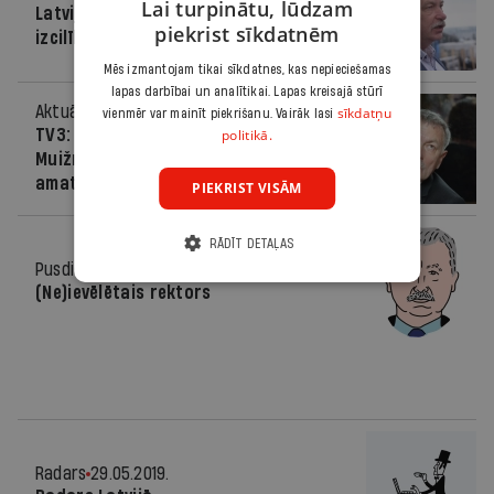
Lai turpinātu, lūdzam
Latvijas Universitātes vadība un tās
piekrist sīkdatnēm
izcilība (papild.)
Mēs izmantojam tikai sīkdatnes, kas nepieciešamas
lapas darbībai un analītikai. Lapas kreisajā stūrī
Aktuāli
12.07.2019.
sīkdatņu
vienmēr var mainīt piekrišanu. Vairāk lasi
politikā.
TV3: Izglītības ministre šaubās par
Muižnieka apstiprināšanu LU rektora
amatā
PIEKRIST VISĀM
RĀDĪT DETAĻAS
Pusdienās
29.05.2019.
(Ne)ievēlētais rektors
Radars
29.05.2019.