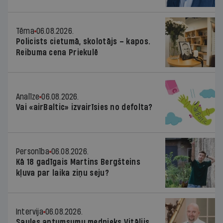
Tēma
06.08.2026.
Policists cietumā, skolotājs – kapos.
Reibuma cena Priekulē
Analīze
06.08.2026.
Vai «airBaltic» izvairīsies no defolta?
Personība
06.08.2026.
Kā 18 gadīgais Martins Bergšteins
kļuva par laika ziņu seju?
Intervija
06.08.2026.
Saules aptumsumu mednieks Vitālijs