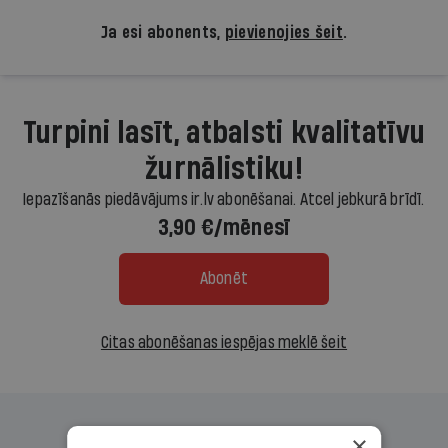
Ja esi abonents,
pievienojies šeit
.
Turpini lasīt, atbalsti kvalitatīvu
žurnālistiku!
Iepazīšanās piedāvājums ir.lv abonēšanai. Atcel jebkurā brīdī.
3,90 €/mēnesī
Abonēt
Citas abonēšanas iespējas meklē šeit
×