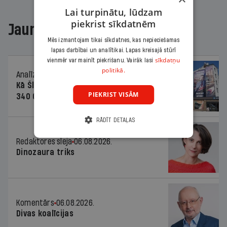
Lai turpinātu, lūdzam
piekrist sīkdatnēm
Jaunākajā žurnālā
Mēs izmantojam tikai sīkdatnes, kas nepieciešamas
lapas darbībai un analītikai. Lapas kreisajā stūrī
sīkdatņu
vienmēr var mainīt piekrišanu. Vairāk lasi
politikā.
Analīze
06.08.2026.
Kā Šlesera partija palika nesodīta par
PIEKRIST VISĀM
340 000 vērtu reklāmas kampaņu
RĀDĪT DETAĻAS
Redaktores sleja
06.08.2026.
Dinozaura triks
Komentārs
06.08.2026.
Divas koalīcijas