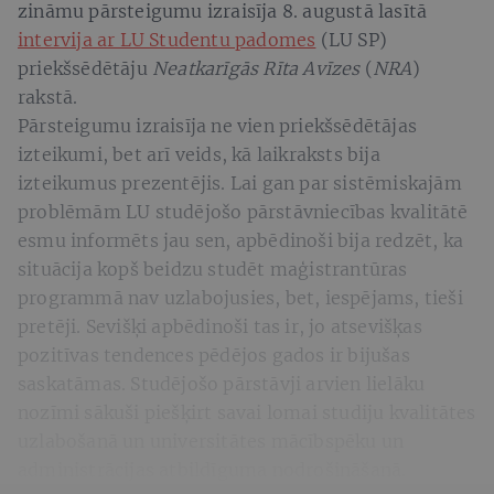
zināmu pārsteigumu izraisīja 8. augustā lasītā
intervija ar LU Studentu padomes
(LU SP)
priekšsēdētāju
Neatkarīgās Rīta Avīzes
(
NRA
)
rakstā.
Pārsteigumu izraisīja ne vien priekšsēdētājas
izteikumi, bet arī veids, kā laikraksts bija
izteikumus prezentējis. Lai gan par sistēmiskajām
problēmām LU studējošo pārstāvniecības kvalitātē
esmu informēts jau sen, apbēdinoši bija redzēt, ka
situācija kopš beidzu studēt maģistrantūras
programmā nav uzlabojusies, bet, iespējams, tieši
pretēji. Sevišķi apbēdinoši tas ir, jo atsevišķas
pozitīvas tendences pēdējos gados ir bijušas
saskatāmas. Studējošo pārstāvji arvien lielāku
nozīmi sākuši piešķirt savai lomai studiju kvalitātes
uzlabošanā un universitātes mācībspēku un
administrācijas atbildīguma nodrošināšanā.