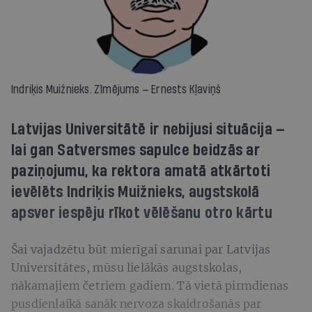
Indriķis Muižnieks. Zīmējums — Ernests Kļaviņš
Latvijas Universitātē ir nebijusi situācija —
lai gan Satversmes sapulce beidzās ar
paziņojumu, ka rektora amatā atkārtoti
ievēlēts Indriķis Muižnieks, augstskolā
apsver iespēju rīkot vēlēšanu otro kārtu
Šai vajadzētu būt mierīgai sarunai par Latvijas
Universitātes, mūsu lielākās augstskolas,
nākamajiem četriem gadiem. Tā vietā pirmdienas
pusdienlaikā sanāk nervoza skaidrošanās par