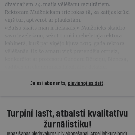
dīvainajiem 24. maija vēlēšanu rezultātiem.
Rektoram Muižniekam trīc rokas tā, ka kafijas krūzi
viņš tur, aptverot ar plaukstām.
«Balsu skaits man ir lielākais,» Muižnieks skaidro
savu ievēlēšanu, sēžot tumši mēbelētajā rektora
kabinetā, kurš par viņējo kļuva 2015. gada rektora
vēlēšanās. Uz šo amatu viņš pretendēja otrreiz,
konkurējot ar profesoru Gundaru Bērziņu, Biznesa,
vadības un ekonomikas fakultātes dekānu.
Ja esi abonents,
pievienojies šeit
.
Turpini lasīt, atbalsti kvalitatīvu
žurnālistiku!
Iepazīšanās piedāvājums ir.lv abonēšanai. Atcel jebkurā brīdī.