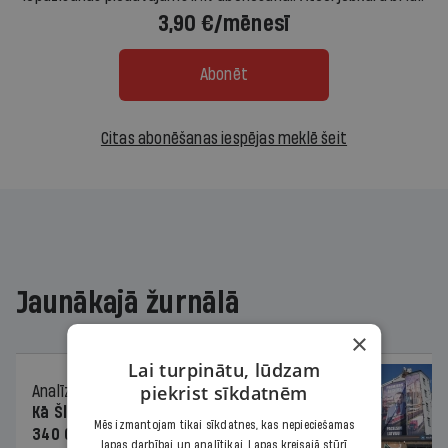
3,90 €/mēnesī
Abonēt
Citas abonēšanas iespējas meklē šeit
Jaunākajā žurnālā
×
Lai turpinātu, lūdzam
piekrist sīkdatnēm
Analīze
06.08.2026.
Kā Šlesera partija palika nesodīta par
Mēs izmantojam tikai sīkdatnes, kas nepieciešamas
340 000 vērtu reklāmas kampaņu
lapas darbībai un analītikai. Lapas kreisajā stūrī