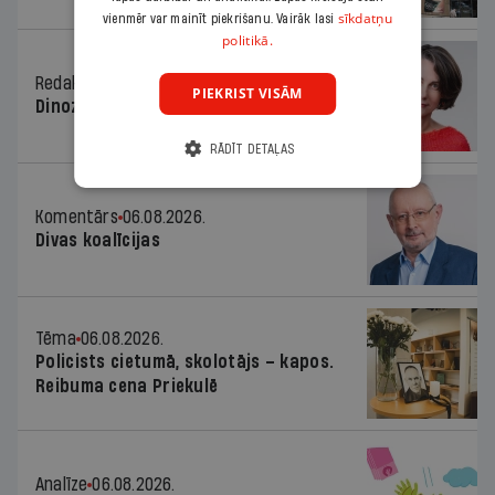
sīkdatņu
vienmēr var mainīt piekrišanu. Vairāk lasi
politikā.
Redaktores sleja
06.08.2026.
PIEKRIST VISĀM
Dinozaura triks
RĀDĪT DETAĻAS
Komentārs
06.08.2026.
Divas koalīcijas
Tēma
06.08.2026.
Policists cietumā, skolotājs – kapos.
Reibuma cena Priekulē
Analīze
06.08.2026.