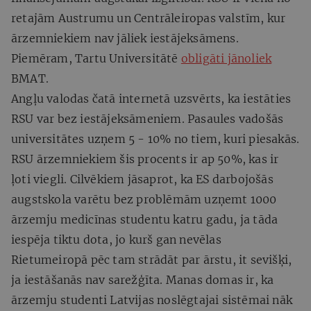
retajām Austrumu un Centrāleiropas valstīm, kur
ārzemniekiem nav jāliek iestājeksāmens.
Piemēram, Tartu Universitātē
obligāti jānoliek
BMAT.
Angļu valodas čatā internetā uzsvērts, ka iestāties
RSU var bez iestājeksāmeniem. Pasaules vadošās
universitātes uzņem 5 - 10% no tiem, kuri piesakās.
RSU ārzemniekiem šis procents ir ap 50%, kas ir
ļoti viegli. Cilvēkiem jāsaprot, ka ES darbojošās
augstskola varētu bez problēmām uzņemt 1000
ārzemju medicīnas studentu katru gadu, ja tāda
iespēja tiktu dota, jo kurš gan nevēlas
Rietumeiropā pēc tam strādāt par ārstu, it sevišķi,
ja iestāšanās nav sarežģīta. Manas domas ir, ka
ārzemju studenti Latvijas noslēgtajai sistēmai nāk