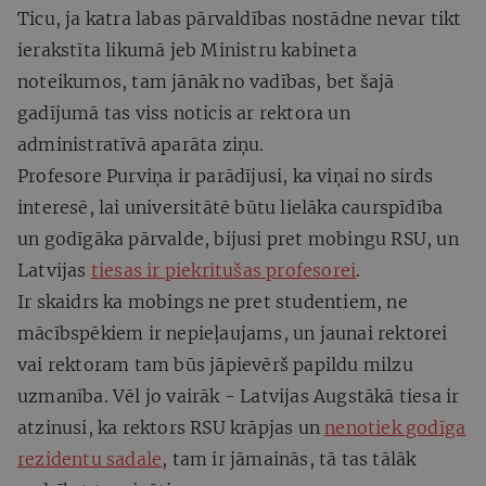
Ticu, ja katra labas pārvaldības nostādne nevar tikt
ierakstīta likumā jeb Ministru kabineta
noteikumos, tam jānāk no vadības, bet šajā
gadījumā tas viss noticis ar rektora un
administratīvā aparāta ziņu.
Profesore Purviņa ir parādījusi, ka viņai no sirds
interesē, lai universitātē būtu lielāka caurspīdība
un godīgāka pārvalde, bijusi pret mobingu RSU, un
Latvijas
tiesas ir piekritušas profesorei
.
Ir skaidrs ka mobings ne pret studentiem, ne
mācībspēkiem ir nepieļaujams, un jaunai rektorei
vai rektoram tam būs jāpievērš papildu milzu
uzmanība. Vēl jo vairāk - Latvijas Augstākā tiesa ir
atzinusi, ka rektors RSU krāpjas un
nenotiek godīga
rezidentu sadale
, tam ir jāmainās, tā tas tālāk