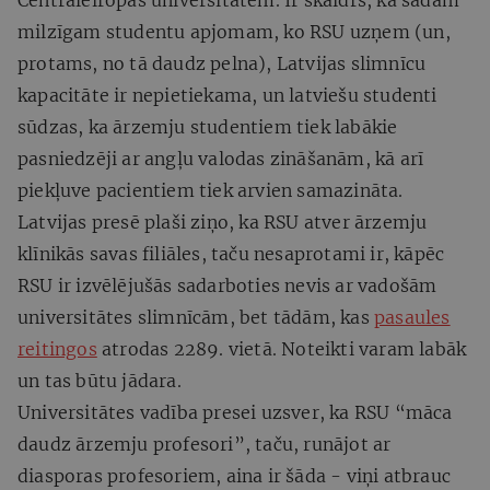
Centrāleiropas universitātēm. Ir skaidrs, ka šādam
milzīgam studentu apjomam, ko RSU uzņem (un,
protams, no tā daudz pelna), Latvijas slimnīcu
kapacitāte ir nepietiekama, un latviešu studenti
sūdzas, ka ārzemju studentiem tiek labākie
pasniedzēji ar angļu valodas zināšanām, kā arī
piekļuve pacientiem tiek arvien samazināta.
Latvijas presē plaši ziņo, ka RSU atver ārzemju
klīnikās savas filiāles, taču nesaprotami ir, kāpēc
RSU ir izvēlējušās sadarboties nevis ar vadošām
universitātes slimnīcām, bet tādām, kas
pasaules
reitingos
atrodas 2289. vietā. Noteikti varam labāk
un tas būtu jādara.
Universitātes vadība presei uzsver, ka RSU “māca
daudz ārzemju profesori”, taču, runājot ar
diasporas profesoriem, aina ir šāda - viņi atbrauc