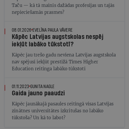
Taču — kā tā mainīs dažādas profesijas un tajās
nepieciešamās prasmes?
08.01.2026
EVELĪNA PAULA VĀVERE
Kāpēc Latvijas augstskolas nespēj
iekļūt labāko tūkstotī?
Kāpēc jau trešo gadu neviena Latvijas augstskola
nav spējusi iekļūt prestižā Times Higher
Education reitinga labāko tūkstotī
01.11.2023
GUNITA NAGLE
Gaida jauno paaudzi
Kāpēc jaunākajā pasaules reitingā visas Latvijas
zinātnes universitātes izkritušas no labāko
tūkstoša? Un kā to labot?