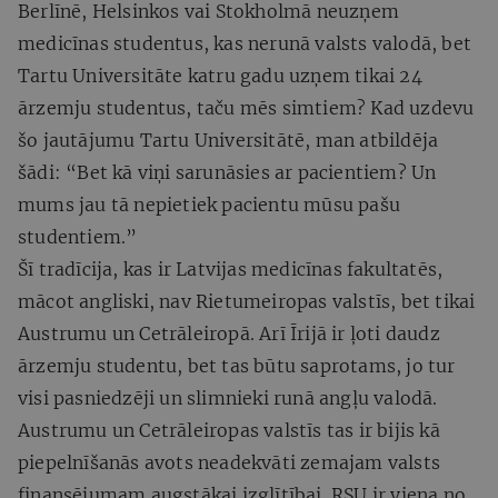
Berlīnē, Helsinkos vai Stokholmā neuzņem
medicīnas studentus, kas nerunā valsts valodā, bet
Tartu Universitāte katru gadu uzņem tikai 24
ārzemju studentus, taču mēs simtiem? Kad uzdevu
šo jautājumu Tartu Universitātē, man atbildēja
šādi: “Bet kā viņi sarunāsies ar pacientiem? Un
mums jau tā nepietiek pacientu mūsu pašu
studentiem.”
Šī tradīcija, kas ir Latvijas medicīnas fakultatēs,
mācot angliski, nav Rietumeiropas valstīs, bet tikai
Austrumu un Cetrāleiropā. Arī Īrijā ir ļoti daudz
ārzemju studentu, bet tas būtu saprotams, jo tur
visi pasniedzēji un slimnieki runā angļu valodā.
Austrumu un Cetrāleiropas valstīs tas ir bijis kā
piepelnīšanās avots neadekvāti zemajam valsts
finansējumam augstākai izglītībai. RSU ir viena no