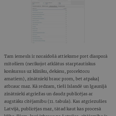
Tam iemesls ir noraidošā attieksme pret diasporā
mītošiem (nerīkojot atklātus starptautiskus
konkursus uz klīniku, dekānu, prorektoru
amatiem), zinātnieki brauc prom, bet atpakaļ
atbrauc maz. Kā redzam, tieši Islandē un Igaunijā
zinātnieki atgriežas un daudz publicējas ar
augstāku citējamību (11. tabula). Kas atgriezušies
Latvijā, publicējas maz, tātad kaut kas procesā