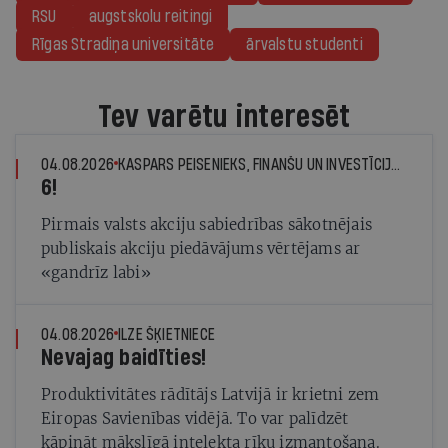
RSU
augstskolu reitingi
Rīgas Stradiņa universitāte
ārvalstu studenti
Tev varētu interesēt
04.08.2026
KASPARS PEISENIEKS, FINANŠU UN INVESTĪCIJU EKSPERTS
6!
Pirmais valsts akciju sabiedrības sākotnējais
publiskais akciju piedāvājums vērtējams ar
«gandrīz labi»
04.08.2026
ILZE ŠĶIETNIECE
Nevajag baidīties!
Produktivitātes rādītājs Latvijā ir krietni zem
Eiropas Savienības vidējā. To var palīdzēt
kāpināt mākslīgā intelekta rīku izmantošana.