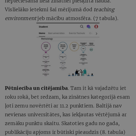
nepieciešama liela zinātnei piešķirtā nauda.
Vislielāko ietekmi šai mērījumā dod
teaching
environment
jeb mācību atmosfēra. (7 tabula).
Pētniecība un citējamība
. Tam it kā vajadzētu iet
roku rokā, bet redzam, ka zinātnes kategorijā esam
ļoti zemu novērtēti ar 11.2 punktiem. Baltijā nav
nevienas universitātes, kas iekļautas vērtējumā ar
zemāku punktu skaitu. Skatoties gadu no gada,
publikāciju apjoms ir būtiski pieaudzis (8. tabula)