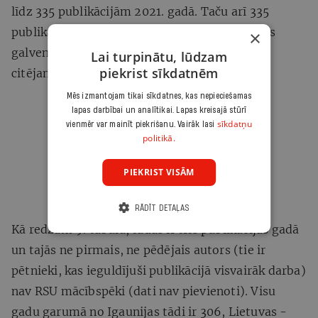
līdz 335 publikācijām 2021. gadā. Taču arī 335
publikācijas uz 445 pasniedzējiem ir maz. Pats
×
galvenais būtu, cik ir publikāciju ar augstu
Lai turpinātu, lūdzam
piekrist sīkdatnēm
citējamības ietekmi.
Mēs izmantojam tikai sīkdatnes, kas nepieciešamas
lapas darbībai un analītikai. Lapas kreisajā stūrī
sīkdatņu
vienmēr var mainīt piekrišanu. Vairāk lasi
politikā.
PIEKRIST VISĀM
RĀDĪT DETAĻAS
Kā redzam 9. tabulā, tādas ir trīs publikācijas gadā
un tajās ne pirmais, ne pēdējais autors (tie ir
pētnieki, kas ieguldījuši publikācijā visvairāk darba)
nav RSU mācībspēki (dati nav pievienoti). Visu
gadu garumā no Igaunijas tādi ir 306, Lietuvas -