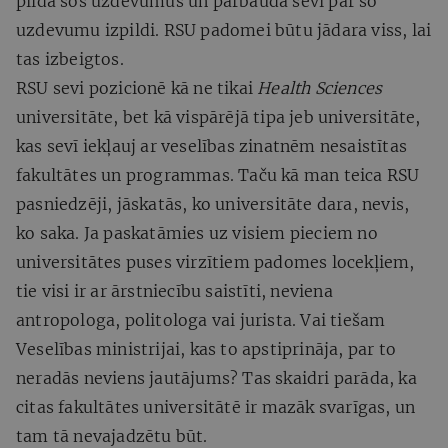
pilda šos uzdevumus un pārbauda sevi par šo
uzdevumu izpildi. RSU padomei būtu jādara viss, lai
tas izbeigtos.
RSU sevi pozicionē kā ne tikai
Health Sciences
universitāte, bet kā vispārējā tipa jeb universitāte,
kas sevī iekļauj ar veselības zinatnēm nesaistītas
fakultātes un programmas. Taču kā man teica RSU
pasniedzēji, jāskatās, ko universitāte dara, nevis,
ko saka. Ja paskatāmies uz visiem pieciem no
universitātes puses virzītiem padomes locekļiem,
tie visi ir ar ārstniecību saistīti, neviena
antropologa, politologa vai jurista. Vai tiešam
Veselības ministrijai, kas to apstiprināja, par to
neradās neviens jautājums? Tas skaidri parāda, ka
citas fakultātes universitātē ir mazāk svarīgas, un
tam tā nevajadzētu būt.