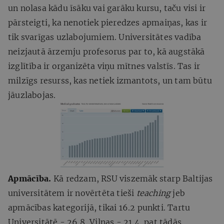
un nolasa kādu īsāku vai garāku kursu, taču visi ir
pārsteigti, ka nenotiek pieredzes apmaiņas, kas ir
tik svarīgas uzlabojumiem. Universitātes vadība
neizjautā ārzemju profesorus par to, kā augstākā
izglītība ir organizēta viņu mītnes valstīs. Tas ir
milzīgs resurss, kas netiek izmantots, un tam būtu
jāuzlabojas.
Apmācība.
Kā redzam, RSU viszemāk starp Baltijas
universitātem ir novērtēta tieši
teaching
jeb
apmācības kategorijā, tikai 16.2 punkti. Tartu
Universitātē - 26.8, Vilņas - 21.4, pat tādās