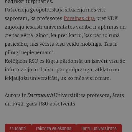
nedrīkst turpināties.
Pašreizējā ģeopolitiskajā situācijā mēs visi
saprotam, ka profesores
Purviņas cīņa
pret VDK
ziņotāju iesaisti universitātes vadībā ir apbrīnas un
cieņas vērta, zinot, ka pret katru, kas par to runā
patiesību, tiks vērsts visu veidu mobings. Tas ir
pilnīgi nepieņemami.
Kolēģiem RSU es lūgtu pārdomāt un izsvērt visu šo
informāciju un balsot par godprātīgu, atklātu un
iekļaujošu universitāti, uz ko mēs visi ceram.
Autors ir
Dartmouth
Universitātes profesors, ārsts
un 1992. gada RSU absolvents
studenti
rektora vēlēšanas
Tartu universitate