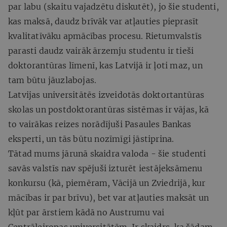
par labu (skaitu vajadzētu diskutēt), jo šie studenti,
kas maksā, daudz brīvāk var atļauties pieprasīt
kvalitatīvāku apmācības procesu. Rietumvalstīs
parasti daudz vairāk ārzemju studentu ir tieši
doktorantūras līmenī, kas Latvijā ir ļoti maz, un
tam būtu jāuzlabojas.
Latvijas universitātēs izveidotās doktortantūras
skolas un postdoktorantūras sistēmas ir vājas, kā
to vairākas reizes norādījuši Pasaules Bankas
eksperti, un tās būtu nozīmīgi jāstiprina.
Tātad mums jārunā skaidra valoda - šie studenti
savās valstīs nav spējuši izturēt iestājeksāmenu
konkursu (kā, piemēram, Vācijā un Zviedrijā, kur
mācības ir par brīvu), bet var atļauties maksāt un
kļūt par ārstiem kādā no Austrumu vai