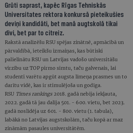
Grūti saprast, kapēc Rīgas Tehniskās
Universitates rektora konkursā pieteikušies
deviņi kandidāti, bet manā augtskolā tikai
divi, bet par to citreiz.
Rakstā analizēšu RSU spējas zinātnē, apmācībā un
pārvaldībā, ieteikšu izmaiņas, kas būtiski
palielinātu RSU un Latvijas vadošo universitāšu
virzību uz TOP pirmo simtu, taču galvenais, lai
studenti varētu apgūt augsta līmeņa prasmes un to
darītu vidē, kas ir stimulējoša un godīga.
RSU
Times rankings
2018. gadā nebija iekļauta,
2022. gadā tā jau dalīja 501. - 600. vietu, bet 2023.
gadā noslīdēja uz 601. - 800. vietu (1. tabula),
labākā no Latvijas augstskolām, taču kopā ar maz
zināmām pasaules universitātēm.