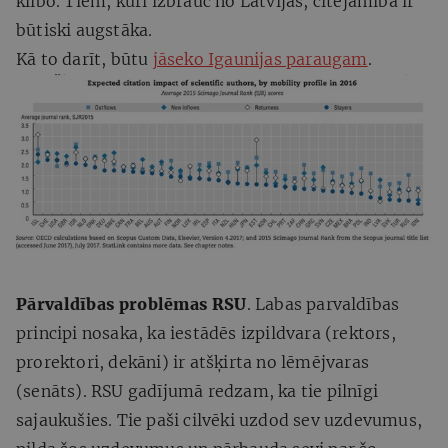
klibo. Tiem, kuri izbrauc no Latvijas, citējamība ir
būtiski augstāka.
Kā to darīt, būtu
jāseko Igaunijas paraugam
.
Pārvaldības problēmas RSU
. Labas parvaldības
principi nosaka, ka iestādēs izpildvara (rektors,
prorektori, dekāni) ir atšķirta no lēmējvaras
(senāts). RSU gadījumā redzam, ka tie pilnīgi
sajaukušies. Tie paši cilvēki uzdod sev uzdevumus,