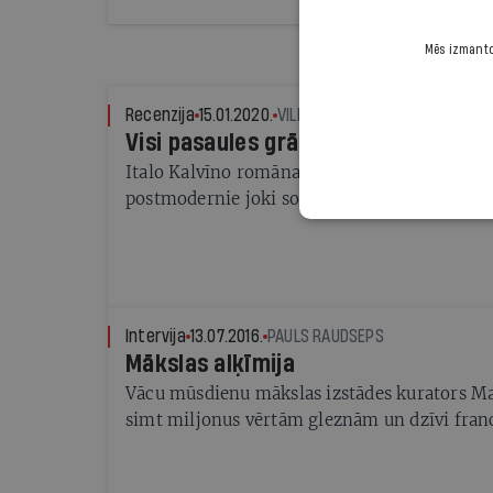
Mēs izmantoj
Recenzija
15.01.2020.
VILIS KASIMS, RAKSTNIEKS UN 
Visi pasaules grāmatu stāsti
Italo Kalvīno romāna Ja reiz ziemas naktī ce
postmodernie joki sola atjaunot lasīšanas b
Intervija
13.07.2016.
PAULS RAUDSEPS
Mākslas alķīmija
Vācu mūsdienu mākslas izstādes kurators Ma
simt miljonus vērtām gleznām un dzīvi fran