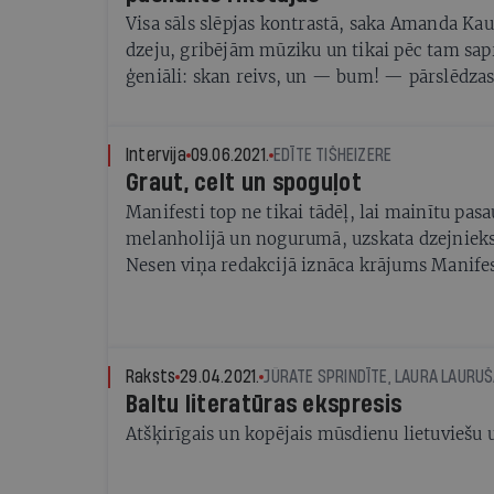
Visa sāls slēpjas kontrastā, saka Amanda K
dzeju, gribējām mūziku un tikai pēc tam sapr
ģeniāli: skan reivs, un — bum! — pārslēdzas
janvārī Rīgas Anglikāņu Svētā Pestītāja bazn
piektais Dzejas pusnakts pasākums, ko rīko 
arī Gerda Roze Medne, Alise Bogdanova, Kārl
Intervija
09.06.2021.
EDĪTE TIŠHEIZERE
Graut, celt un spoguļot
Kaufmane un Elza Elizabete Neilande. Pirma
pagājušā gada jūnijā pļavā pie Provodņika 
Manifesti top ne tikai tādēļ, lai mainītu pasau
kādreizējā rūpnīcā tagad atrodas radošais kv
melanholijā un nogurumā, uzskata dzejnieks
Nesen viņa redakcijā iznāca krājums Manife
līdz mūsdienām
Raksts
29.04.2021.
JŪRATE SPRINDĪTE, LAURA LAURUŠ
Baltu literatūras ekspresis
Atšķirīgais un kopējais mūsdienu lietuviešu 