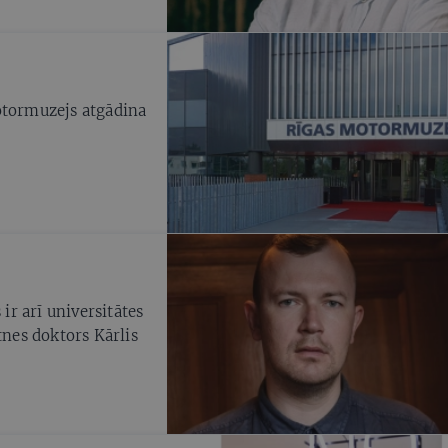
otormuzejs atgādina
r arī universitātes
tnes doktors Kārlis