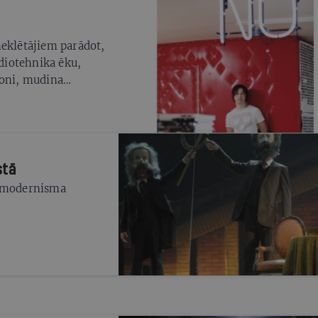
meklētājiem parādot,
diotehnika ēku,
roni, mudina
a arhitektūru
stā
stmodernisma