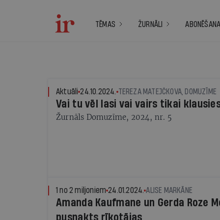
TĒMAS
ŽURNĀLI
ABONĒŠAN
Aktuāli
24.10.2024.
TEREZA MATEJČKOVA, DOMUZĪME
Vai tu vēl lasi vai vairs tikai klausie
Žurnāls Domuzīme, 2024, nr. 5
1 no 2 miljoniem
24.01.2024.
ALISE MARKĀNE
Amanda Kaufmane un Gerda Roze Me
pusnakts rīkotājas