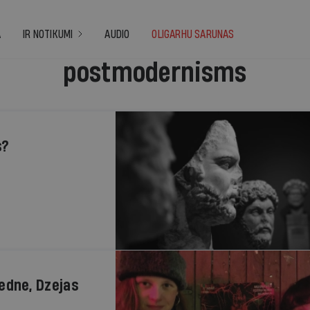
A
IR NOTIKUMI
AUDIO
OLIGARHU SARUNAS
postmodernisms
s?
dne, Dzejas