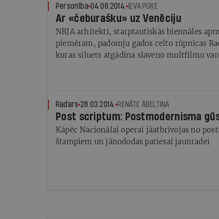
Personība
04.06.2014.
IEVA PUĶE
Ar «čeburašku» uz Venēciju
NRJA arhitekti, starptautiskās biennāles ap
piemēram, padomju gados celto rūpnīcas Ra
kuras siluets atgādina slaveno multfilmu va
pārskatīt attieksmi pret pēckara modernism
Radars
28.03.2014.
RENĀTE ĀBELTIŅA
Post scriptum: Postmodernisma gū
Kāpēc Nacionālai operai jāatbrīvojas no po
štampiem un jānododas patiesai jaunradei