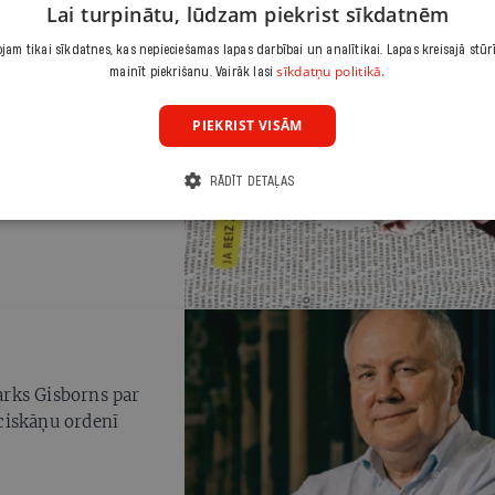
Lai turpinātu, lūdzam piekrist sīkdatnēm
am tikai sīkdatnes, kas nepieciešamas lapas darbībai un analītikai. Lapas kreisajā stūr
sīkdatņu politikā.
mainīt piekrišanu. Vairāk lasi
TULKOTĀJS
PIEKRIST VISĀM
ļinieks
RĀDĪT DETAĻAS
rīnumu
rks Gisborns par
ciskāņu ordenī