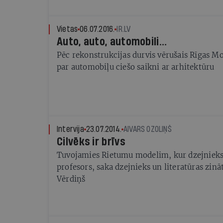
Vietas
06.07.2016.
IR.LV
Auto, auto, automobili…
Pēc rekonstrukcijas durvis vērušais Rīgas M
par automobiļu ciešo saikni ar arhitektūru
Intervija
23.07.2014.
AIVARS OZOLIŅŠ
Cilvēks ir brīvs
Tuvojamies Rietumu modelim, kur dzejnieks i
profesors, saka dzejnieks un literatūras zinā
Vērdiņš