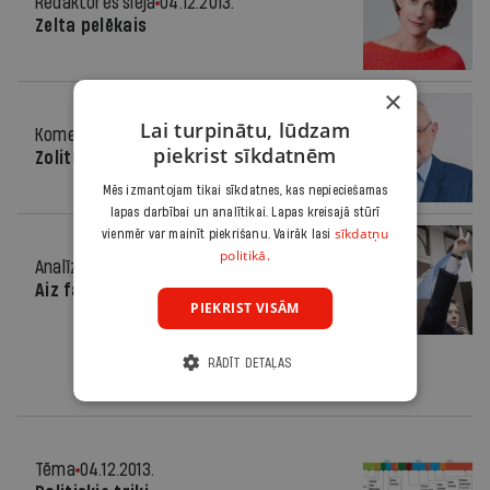
Redaktores sleja
04.12.2013.
Zelta pelēkais
×
Lai turpinātu, lūdzam
Komentārs
04.12.2013.
piekrist sīkdatnēm
Zolitūdes valdība
Mēs izmantojam tikai sīkdatnes, kas nepieciešamas
lapas darbībai un analītikai. Lapas kreisajā stūrī
sīkdatņu
vienmēr var mainīt piekrišanu. Vairāk lasi
politikā.
Analīze
04.12.2013.
Aiz fasādes
PIEKRIST VISĀM
RĀDĪT DETAĻAS
Tēma
04.12.2013.