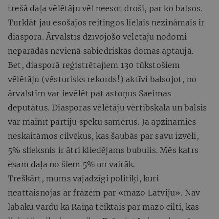
trešā daļa vēlētāju vēl neesot droši, par ko balsos.
Turklāt jau esošajos reitingos lielais nezināmais ir
diaspora. Ārvalstīs dzīvojošo vēlētāju nodomi
neparādās nevienā sabiedriskās domas aptaujā.
Bet, diasporā reģistrētajiem 130 tūkstošiem
vēlētāju (vēsturisks rekords!) aktīvi balsojot, no
ārvalstīm var ievēlēt pat astoņus Saeimas
deputātus. Diasporas vēlētāju vērtībskala un balsis
var mainīt partiju spēku samērus. Ja apzināmies
neskaitāmos cilvēkus, kas šaubās par savu izvēli,
5% slieksnis ir ātri kliedējams bubulis. Mēs katrs
esam daļa no šiem 5% un vairāk.
Treškārt, mums vajadzīgi politiķi, kuri
neattaisnojas ar frāzēm par «mazo Latviju». Nav
labāku vārdu kā Raiņa teiktais par mazo cilti, kas