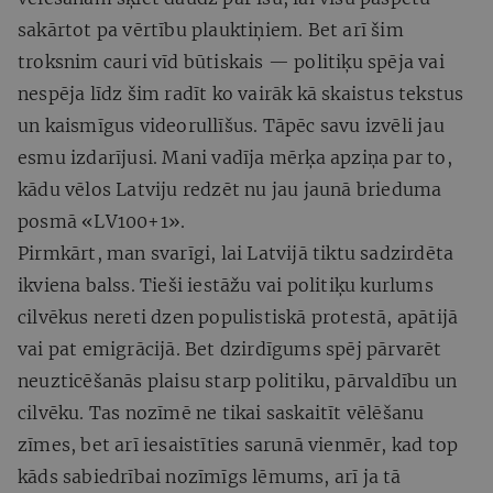
sakārtot pa vērtību plauktiņiem. Bet arī šim
troksnim cauri vīd būtiskais — politiķu spēja vai
nespēja līdz šim radīt ko vairāk kā skaistus tekstus
un kaismīgus videorullīšus. Tāpēc savu izvēli jau
esmu izdarījusi. Mani vadīja mērķa apziņa par to,
kādu vēlos Latviju redzēt nu jau jaunā brieduma
posmā «LV100+1».
Pirmkārt, man svarīgi, lai Latvijā tiktu sadzirdēta
ikviena balss. Tieši iestāžu vai politiķu kurlums
cilvēkus nereti dzen populistiskā protestā, apātijā
vai pat emigrācijā. Bet dzirdīgums spēj pārvarēt
neuzticēšanās plaisu starp politiku, pārvaldību un
cilvēku. Tas nozīmē ne tikai saskaitīt vēlēšanu
zīmes, bet arī iesaistīties sarunā vienmēr, kad top
kāds sabiedrībai nozīmīgs lēmums, arī ja tā