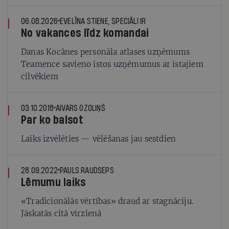
06.08.2026
EVELĪNA STIENE, SPECIĀLI IR
No vakances līdz komandai
Danas Kocānes personāla atlases uzņēmums
Teamence savieno īstos uzņēmumus ar īstajiem
cilvēkiem
03.10.2018
AIVARS OZOLIŅŠ
Par ko balsot
Laiks izvēlēties — vēlēšanas jau sestdien
28.09.2022
PAULS RAUDSEPS
Lēmumu laiks
«Tradicionālās vērtības» draud ar stagnāciju.
Jāskatās citā virzienā