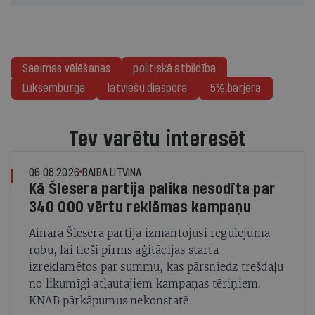
Saeimas vēlēšanas
politiskā atbildība
Luksemburga
latviešu diaspora
5% barjera
Tev varētu interesēt
06.08.2026
BAIBA LITVINA
Kā Šlesera partija palika nesodīta par
340 000 vērtu reklāmas kampaņu
Aināra Šlesera partija izmantojusi regulējuma
robu, lai tieši pirms aģitācijas starta
izreklamētos par summu, kas pārsniedz trešdaļu
no likumīgi atļautajiem kampaņas tēriņiem.
KNAB pārkāpumus nekonstatē