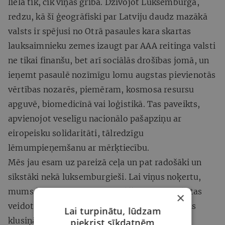
liela tik, cik viņas griba. Dzīvojot Luksemburgā,
redzu, kā šī ģeogrāfiski par Latviju daudz mazākā
valsts ir spējusi no Otrā pasaules kara skartas
lauksaimnieku zemes izaugt par AAA reitinga valsti
ne tikai finanšu, bet arī sociālās drošības jomā, un
ieņemt pasaulē nozīmīgu lomu augstas pievienotās
vērtības nozarēs, piemēram, kosmosa resursu
apguvē, biomedicīnā vai loģistikā. Tas paveikts,
apvienojot veselīgu nacionālo pašapziņu ar
eiropeisku solidaritāti, tālredzīgu
lēmumpieņemšanu ar mērķtiecību.
Mēs jau esam uz pareizā ceļa un pat radošāki un
sīkstāki nekā luksemburgieši. Lai viņus noķertu,
mums jāredz divi soļi uz priekšu un jāuzdrīkstas
×
veidot progresīvus risinājumus rītdienai, nevis
Lai turpinātu, lūdzam
klusiņām jālīmē plāksteri uz vietām, kur plīst
piekrist sīkdatnēm