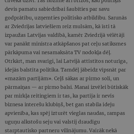
cilvēka dzīvi. Tas nozīmē arī brīžos, kad politiķis
devis pamatu sabiedrībai šaubīties par savu
godprātību, uzņemties politisko atbildību. Sarunās
ar Zviedrijas latviešiem reiz mulsām, kā īsti tā
izpaužas Latvijas valdībā, kamēr Zviedrijā vēlētāji
var panākt ministra atkāpšanos pat ceļu satiksmes
pārkāpuma vai nesamaksāta TV nodokļa dēļ.
Otrkārt, man svarīgi, lai Latvijā attīstītos noturīga,
idejās balstīta politika. Tamdēļ jābeidz vīpsnāt par
«mazām partijām». Ceļš sākas ar pirmo soli, un
pārmaiņas — ar pirmo balsi. Manai izvēlei būtiskāk
par mirkļa reitingiem ir tas, ka partija ir nevis
biznesa interešu klubiņš, bet gan stabila ideju
apvienība, kas spēj izturēt vieglas naudas, rampas
uguņu alkstošu seju vai valstij draudīgu
starptautisko partneru vilinājumu. Vairāk nekā