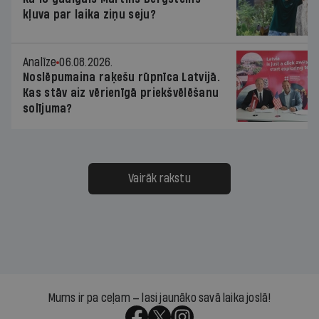
kļuva par laika ziņu seju?
Analīze
06.08.2026.
Noslēpumaina raķešu rūpnīca Latvijā.
Kas stāv aiz vērienīgā priekšvēlēšanu
solījuma?
Vairāk rakstu
Mums ir pa ceļam — lasi jaunāko savā laika joslā!