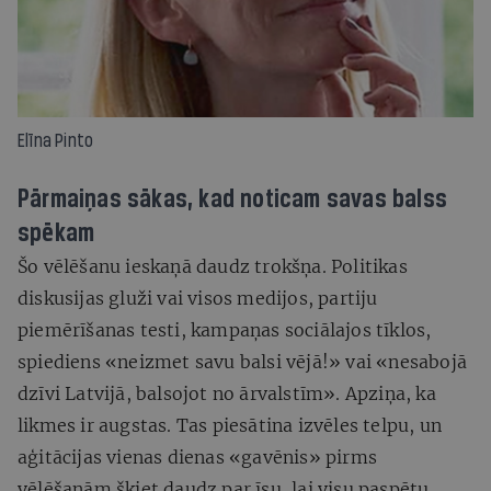
Elīna Pinto
Pārmaiņas sākas, kad noticam savas balss
spēkam
Šo vēlēšanu ieskaņā daudz trokšņa. Politikas
diskusijas gluži vai visos medijos, partiju
piemērīšanas testi, kampaņas sociālajos tīklos,
spiediens «neizmet savu balsi vējā!» vai «nesabojā
dzīvi Latvijā, balsojot no ārvalstīm». Apziņa, ka
likmes ir augstas. Tas piesātina izvēles telpu, un
aģitācijas vienas dienas «gavēnis» pirms
vēlēšanām šķiet daudz par īsu, lai visu paspētu