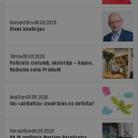
Komentārs
06.08.2026.
Divas koalīcijas
Tēma
06.08.2026.
Policists cietumā, skolotājs – kapos.
Reibuma cena Priekulē
Analīze
06.08.2026.
Vai «airBaltic» izvairīsies no defolta?
Personība
06.08.2026.
Kā 18 gadīgais Martins Bergšteins