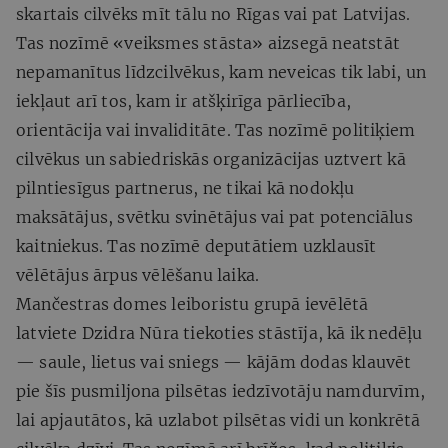
skartais cilvēks mīt tālu no Rīgas vai pat Latvijas.
Tas nozīmē «veiksmes stāsta» aizsegā neatstāt
nepamanītus līdzcilvēkus, kam neveicas tik labi, un
iekļaut arī tos, kam ir atšķirīga pārliecība,
orientācija vai invaliditāte. Tas nozīmē politiķiem
cilvēkus un sabiedriskās organizācijas uztvert kā
pilntiesīgus partnerus, ne tikai kā nodokļu
maksātājus, svētku svinētājus vai pat potenciālus
kaitniekus. Tas nozīmē deputātiem uzklausīt
vēlētājus ārpus vēlēšanu laika.
Mančestras domes leiboristu grupā ievēlētā
latviete Dzidra Nūra tiekoties stāstīja, kā ik nedēļu
— saule, lietus vai sniegs — kājām dodas klauvēt
pie šīs pusmiljona pilsētas iedzīvotāju namdurvīm,
lai apjautātos, kā uzlabot pilsētas vidi un konkrētā