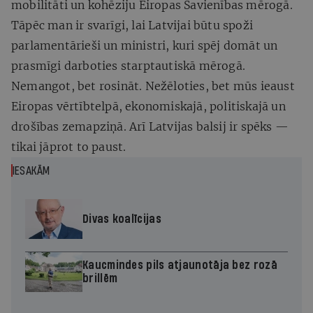
mobilitāti un kohēziju Eiropas Savienības mērogā.
Tāpēc man ir svarīgi, lai Latvijai būtu spoži
parlamentārieši un ministri, kuri spēj domāt un
prasmīgi darboties starptautiskā mērogā.
Nemangot, bet rosināt. Nežēloties, bet mūs ieaust
Eiropas vērtībtelpā, ekonomiskajā, politiskajā un
drošības zemapziņā. Arī Latvijas balsij ir spēks —
tikai jāprot to paust.
IESAKĀM
Divas koalīcijas
Kaucmindes pils atjaunotāja bez rozā
brillēm