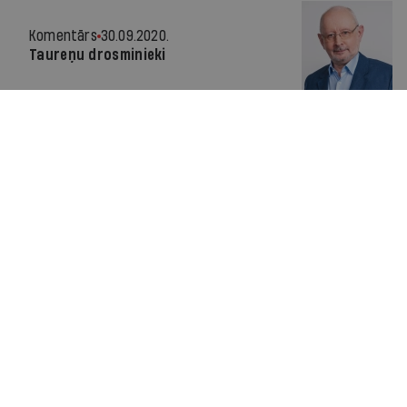
Komentārs
30.09.2020.
Taureņu drosminieki
Par IR
Manifests
Ētikas kodekss