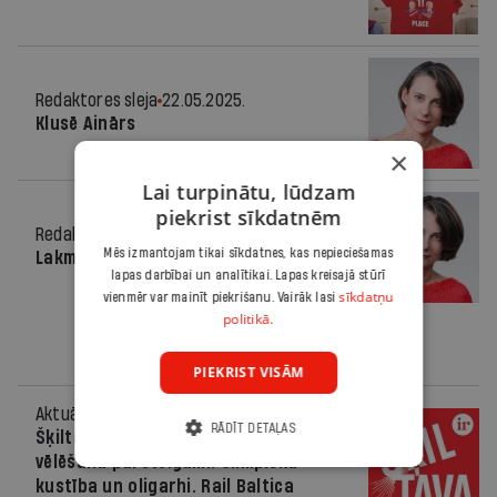
Redaktores sleja
22.05.2025.
Klusē Ainārs
×
Lai turpinātu, lūdzam
piekrist sīkdatnēm
Redaktores sleja
04.12.2024.
Mēs izmantojam tikai sīkdatnes, kas nepieciešamas
Lakmusa papīrs
lapas darbībai un analītikai. Lapas kreisajā stūrī
sīkdatņu
vienmēr var mainīt piekrišanu. Vairāk lasi
politikā.
PIEKRIST VISĀM
Aktuāli
13.06.2024.
RĀDĪT DETAĻAS
Šķiltava nr. 217: Eiropas Parlamenta
vēlēšanu pārsteigumi. Olimpiskā
kustība un oligarhi. Rail Baltica