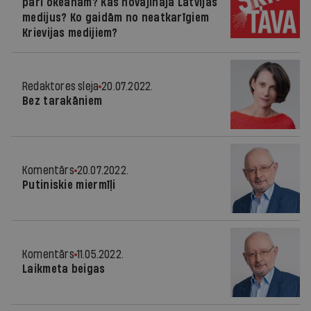
pāri okeānam? Kas novājināja Latvijas
medijus? Ko gaidām no neatkarīgiem
Krievijas medijiem?
Redaktores sleja
20.07.2022.
Bez tarakāniem
Komentārs
20.07.2022.
Putiniskie miermīļi
Komentārs
11.05.2022.
Laikmeta beigas