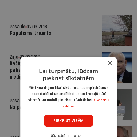
Pasaulē
07.03.2018.
Populisma triumfs
Ziņa
28.07.2017.
×
Kačiņskis: Pēc tiesu reformas
Lai turpinātu, lūdzam
pabeigšanas Polija ķersies pie
medijiem
piekrist sīkdatnēm
Mēs izmantojam tikai sīkdatnes, kas nepieciešamas
lapas darbībai un analītikai. Lapas kreisajā stūrī
sīkdatņu
Pasaulē
26.07.2017.
vienmēr var mainīt piekrišanu. Vairāk lasi
politikā.
No paraugbērna par peramo
PIEKRIST VISĀM
RĀDĪT DETAĻAS