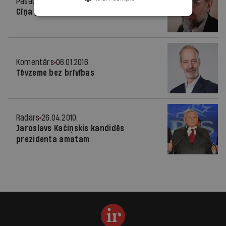
Pasaulē
03.02.2016.
Cīņa pret «pareizo» nākotni
Komentārs
06.01.2016.
Tēvzeme bez brīvības
Radars
26.04.2010.
Jaroslavs Kačiņskis kandidēs
prezidenta amatam