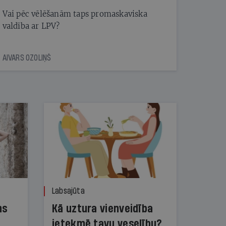
Vai pēc vēlēšanām taps promaskaviska
valdība ar LPV?
AIVARS OZOLIŅŠ
Labsajūta
ns
Kā uztura vienveidība
ietekmē tavu veselību?