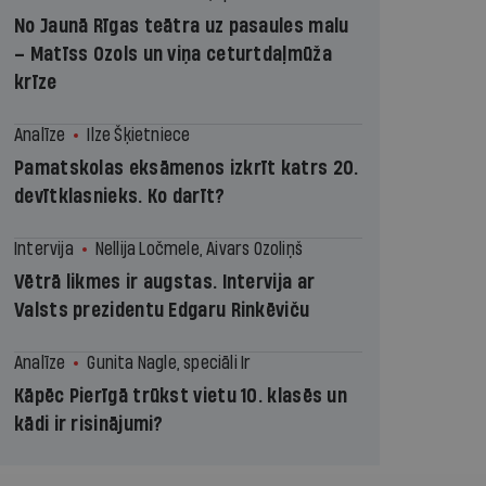
No Jaunā Rīgas teātra uz pasaules malu
– Matīss Ozols un viņa ceturtdaļmūža
krīze
Analīze
Ilze Šķietniece
Pamatskolas eksāmenos izkrīt katrs 20.
devītklasnieks. Ko darīt?
Intervija
Nellija Ločmele, Aivars Ozoliņš
Vētrā likmes ir augstas. Intervija ar
Valsts prezidentu Edgaru Rinkēviču
Analīze
Gunita Nagle, speciāli Ir
Kāpēc Pierīgā trūkst vietu 10. klasēs un
kādi ir risinājumi?