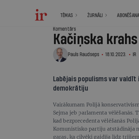
TĒMAS
ŽURNĀLI
ABONĒŠAN
Komentārs
Kačiņska krahs
Pauls Raudseps
18.10.2023.
IR
Labējais populisms var valdīt i
demokrātiju
Vairākumam Polijā konservatīvisms
Sejma jeb parlamenta vēlēšanās. Ta
kad bezprecedenta vēlēšanās Polij
Komunistisko partiju atstādināja n
garas, ka cilvēki gaidīja līdz trijie