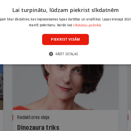
Lai turpinātu, lūdzam piekrist sīkdatnēm
am tikai sīkdatnes, kas nepieciešamas lapas darbībai un analītikai. Lapas kreisajā stūr
sīkdatņu politikā.
mainīt piekrišanu. Vairāk lasi
PIEKRIST VISĀM
RĀDĪT DETAĻAS
Redaktores sleja
Dinozaura triks