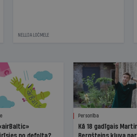
NELLIJA LOČMELE
ze
Personība
«airBaltic»
Kā 18 gadīgais Marti
irīsies no defolta?
Bergšteins kļuva par