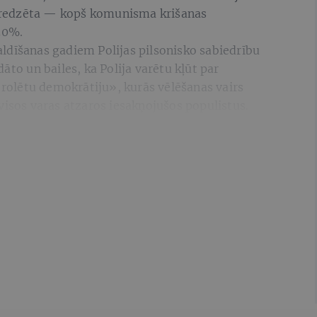
ja redzēta — kopš komunisma krišanas
 50%.
ldīšanas gadiem Polijas pilsonisko sabiedrību
āto un bailes, ka Polija varētu kļūt par
ntrolētu demokrātiju», kurās vēlēšanas vairs
visos varas atzaros iesakņojušos populistus.