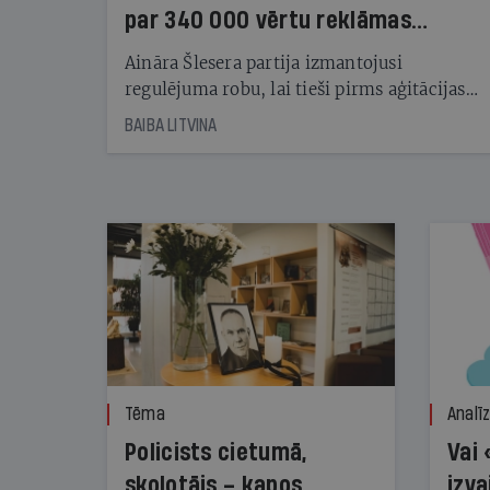
par 340 000 vērtu reklāmas
kampaņu
Aināra Šlesera partija izmantojusi
regulējuma robu, lai tieši pirms aģitācijas
starta izreklamētos par summu, kas
BAIBA LITVINA
pārsniedz trešdaļu no likumīgi atļautajiem
kampaņas tēriņiem. KNAB pārkāpumus
nekonstatē
Tēma
Analī
Policists cietumā,
Vai 
skolotājs – kapos.
izva