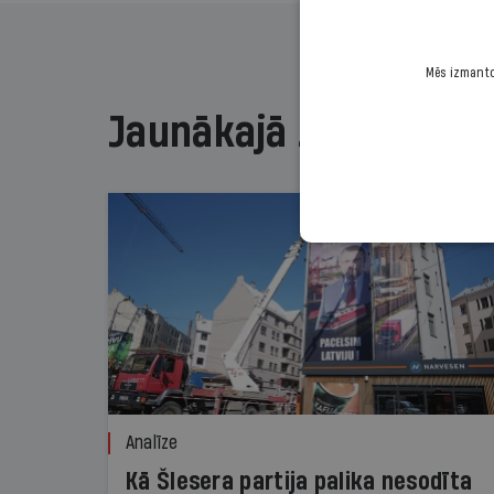
Mēs izmantoj
Jaunākajā žurnālā
Analīze
Kā Šlesera partija palika nesodīta