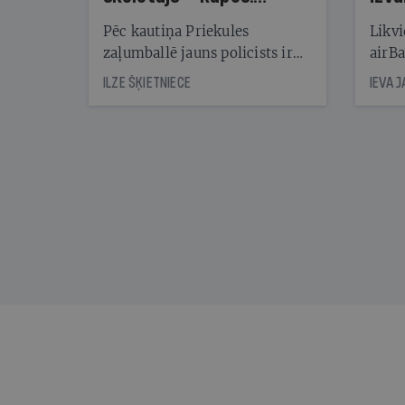
Reibuma cena Priekulē
Pēc kautiņa Priekules
Likvi
zaļumballē jauns policists ir
airBa
nonācis cietumā, bet
oblig
ILZE ŠĶIETNIECE
IEVA 
cienījams pedagogs — kapos.
šone
Tik traģiska ir izrādījusies
lemša
divu promiļu reibuma cena
draud
sama
kas j
pirm
augus