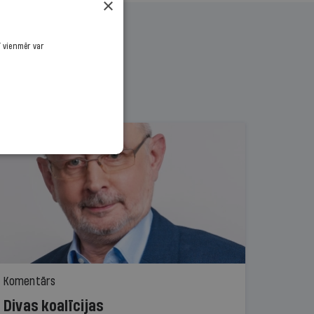
×
ī vienmēr var
Komentārs
Divas koalīcijas