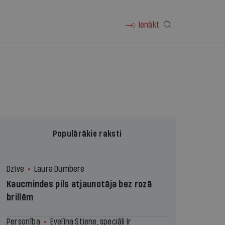
Ienākt
Populārākie raksti
Dzīve
Laura Dumbere
Kaucmindes pils atjaunotāja bez rozā
brillēm
Personība
Evelīna Stiene, speciāli Ir