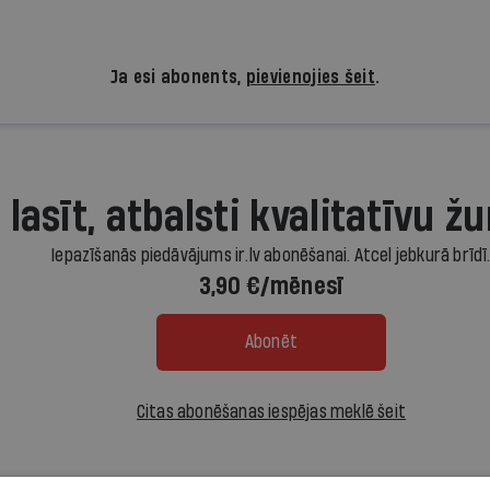
Ja esi abonents,
pievienojies šeit
.
 lasīt, atbalsti kvalitatīvu žu
Iepazīšanās piedāvājums ir.lv abonēšanai. Atcel jebkurā brīdī
3,90 €/mēnesī
Abonēt
Citas abonēšanas iespējas meklē šeit