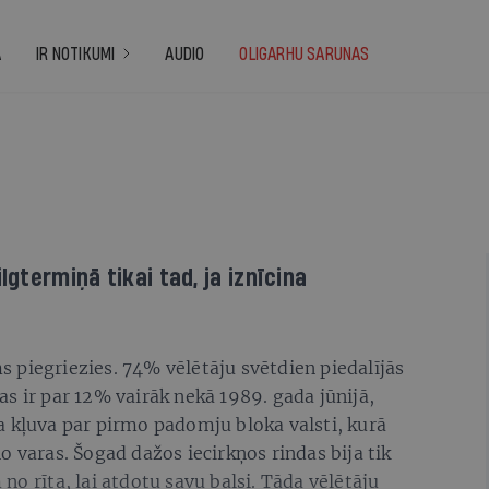
A
IR NOTIKUMI
AUDIO
OLIGARHU SARUNAS
lgtermiņā tikai tad, ja iznīcina
 piegriezies. 74% vēlētāju svētdien piedalījās
s ir par 12% vairāk nekā 1989. gada jūnijā,
a kļuva par pirmo padomju bloka valsti, kurā
o varas. Šogad dažos iecirkņos rindas bija tik
m no rīta, lai atdotu savu balsi. Tāda vēlētāju