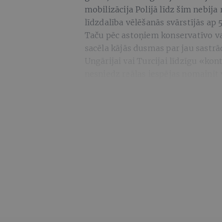
mobilizācija Polijā līdz šim nebi
līdzdalība vēlēšanās svārstījās ap
Taču pēc astoņiem konservatīvo va
sacēla kājās dusmas par jau sastrād
Ungārijai vai Turcijai līdzīgu «ko
nesniedz reālas iespējas nomainīt 