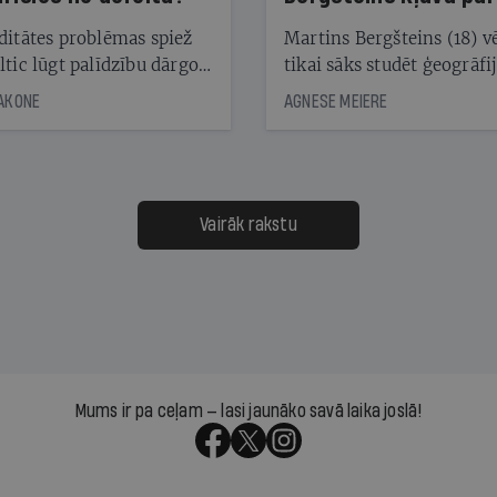
laika ziņu seju?
ditātes problēmas spiež
Martins Bergšteins (18) v
ltic lūgt palīdzību dārgo
tikai sāks studēt ģeogrāfi
āciju turētājiem, taču
bet viņa sacītajam jau uzt
JAKONE
AGNESE MEIERE
dēļ nebija kvoruma
tūkstošiem laika ziņu ska
nai. Vai lidsabiedrībai
Latvijā. Aiz dažām minū
 defolts, ja tā nespēs
televīzijas ēterā ir 11 gadi
ksāt augstos procentus,
uzcītīga darba, mammas
āpārskaita jau trīs dienas
atbalsts un drosme turpi
Vairāk rakstu
s nākamās sapulces
meteovērojumus arī tad, 
ta vidū?
šķiet, ka tie nevienam na
vajadzīgi
Mums ir pa ceļam — lasi jaunāko savā laika joslā!