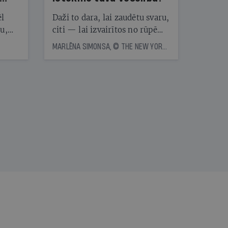
ēl
Daži to dara, lai zaudētu svaru,
ju,
citi — lai izvairītos no rūpēm,
icas
kas saistītas ar ēdienreižu
MARLĒNA SIMONSA, © THE NEW YORK TIMES NEWS SERVICE
tītāju
plānošanu. Vai ir vērts katru
tēm
dienu ēst vienu un to pašu?
Eksperti skaidro, kā uztura
vienveidība ietekmē veselību
nāt
kad
v