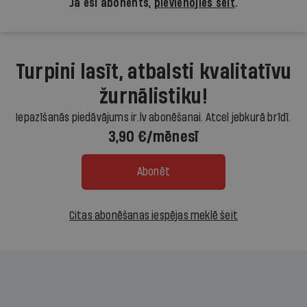
Ja esi abonents,
pievienojies šeit
.
Turpini lasīt, atbalsti kvalitatīvu
žurnālistiku!
Iepazīšanās piedāvājums ir.lv abonēšanai. Atcel jebkurā brīdī.
3,90 €/mēnesī
Abonēt
Citas abonēšanas iespējas meklē šeit