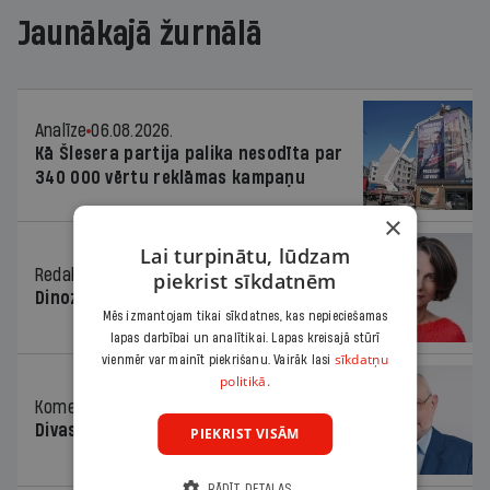
Jaunākajā žurnālā
Analīze
06.08.2026.
Kā Šlesera partija palika nesodīta par
340 000 vērtu reklāmas kampaņu
×
Lai turpinātu, lūdzam
Redaktores sleja
06.08.2026.
piekrist sīkdatnēm
Dinozaura triks
Mēs izmantojam tikai sīkdatnes, kas nepieciešamas
lapas darbībai un analītikai. Lapas kreisajā stūrī
sīkdatņu
vienmēr var mainīt piekrišanu. Vairāk lasi
politikā.
Komentārs
06.08.2026.
Divas koalīcijas
PIEKRIST VISĀM
RĀDĪT DETAĻAS