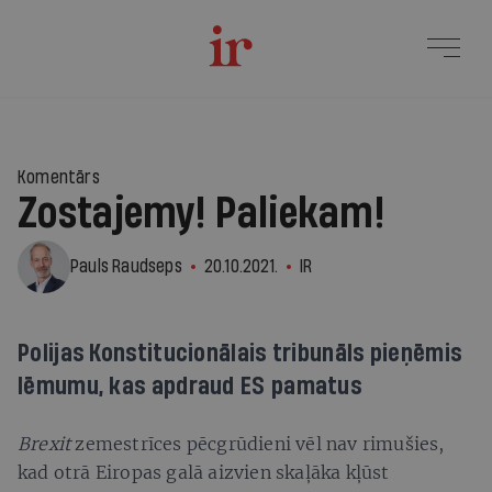
Komentārs
Zostajemy! Paliekam!
Pauls Raudseps
20.10.2021.
IR
Polijas Konstitucionālais tribunāls pieņēmis
lēmumu, kas apdraud ES pamatus
B
rexit
zemestrīces pēcgrūdieni vēl nav rimušies,
kad otrā Eiropas galā aizvien skaļāka kļūst