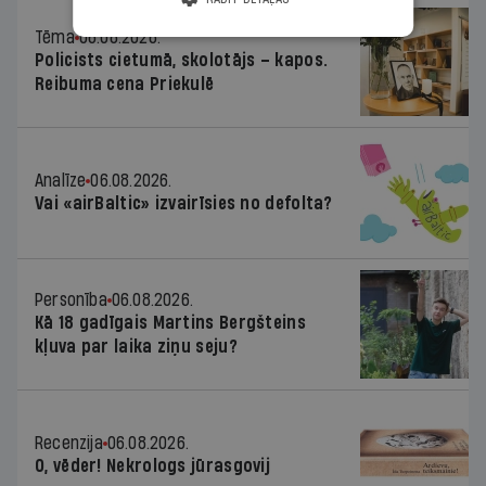
Tēma
06.08.2026.
Policists cietumā, skolotājs – kapos.
Reibuma cena Priekulē
Analīze
06.08.2026.
Vai «airBaltic» izvairīsies no defolta?
Personība
06.08.2026.
Kā 18 gadīgais Martins Bergšteins
kļuva par laika ziņu seju?
Recenzija
06.08.2026.
O, vēder! Nekrologs jūrasgovij