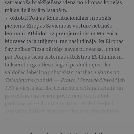
satraucoša brakšķēšana vienā no Eiropas kopējās
mājas lielākajām istabām.
7. oktobrī Polijas Konstitucionā­lais tribunāls
pieņēma Eiropas Sa­vienības vēsturē nebijušu
lēmumu. Atbildot uz premjerministra Mateuša
Moravecka jautājumu, tas pasludināja, ka Eiropas
Savienības Tiesa pārkāpj savas pilnvaras, lemjot
par Polijas tiesu sistēmas atbilstību ES likumiem.
Luksemburgas tiesa šogad pasludinājusi, ka
valdošās labēji populistiskās partijas
Likums un
Taisnīgums
(poliski —
Prawo i Sprawiedliwość
jeb
PiS
) ieviestā kārtība tiesnešu iecelšanai amatā un
pārcelšanai uz citiem posteņiem varētu būt
pretrunā ar ES likumiem. Tā arī asi kritizējusi
Augstākajā tiesā izveidoto tiesnešu disciplināro
palātu.