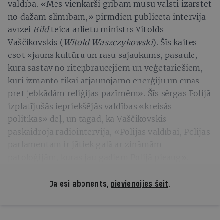
valdība. «Mēs vienkārši gribam mūsu valsti izārstēt
no dažām slimībām,» pirmdien publicētā intervijā
avīzei
Bild
teica ārlietu ministrs Vitolds
Vaščikovskis (
Witold Waszczykowski
). Šīs kaites
esot «jauns kultūru un rasu sajaukums, pasaule,
kura sastāv no riteņbraucējiem un veģetāriešiem,
kuri izmanto tikai atjaunojamo enerģiju un cīnās
pret jebkādām reliģijas pazīmēm». Šīs sērgas Polijā
izplatījušās iepriekšējās valdības «kreisās
politikas» dēļ, un tagad, kā Vaščikovskis
paskaidroja radiointervijā, «Polijas valdībai, Polijas
parlamentam ir jātiek galā ar zināmām
patoloģijām, kuras jau gadiem Polijā pieaug».
Ja esi abonents,
pievienojies šeit
.