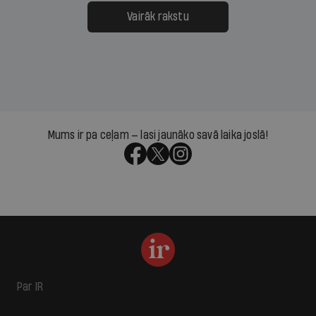
Vairāk rakstu
Mums ir pa ceļam — lasi jaunāko savā laika joslā!
Par IR