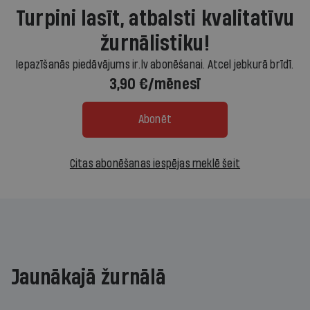
Turpini lasīt, atbalsti kvalitatīvu
žurnālistiku!
Iepazīšanās piedāvājums ir.lv abonēšanai. Atcel jebkurā brīdī.
3,90 €/mēnesī
Abonēt
Citas abonēšanas iespējas meklē šeit
Jaunākajā žurnālā