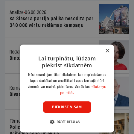
Analīze
06.08.2026.
Kā Šlesera partija palika nesodīta par
340 000 vērtu reklāmas kampaņu
×
Redaktores sleja
06.08.2026.
Lai turpinātu, lūdzam
Dinozaura triks
piekrist sīkdatnēm
Mēs izmantojam tikai sīkdatnes, kas nepieciešamas
lapas darbībai un analītikai. Lapas kreisajā stūrī
sīkdatņu
vienmēr var mainīt piekrišanu. Vairāk lasi
Komentārs
06.08.2026.
politikā.
Divas koalīcijas
PIEKRIST VISĀM
Tēma
06.08.2026.
RĀDĪT DETAĻAS
Policists cietumā, skolotājs – kapos.
Reibuma cena Priekulē