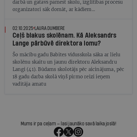
darbā un gatavs pamest skolu, izglītības procesu
organizatori sāk domāt, ar kādiem
instrumentiem mazināt lielo slodzi un atbalstīt
skolotājus
02.10.2025
LAURA DUMBERE
Ceļš blakus skolēnam. Kā Aleksandrs
Lange pārbūvē direktora lomu?
Šo mācību gadu Babītes vidusskola sāka ar lielu
skolēnu skaitu un jaunu direktoru Aleksandru
Langi (41). Būdams skolotājs pēc aicinājuma, pēc
18 gadu darba skolā viņš pirmo reizi ieņem
vadītāja amatu
Mums ir pa ceļam — lasi jaunāko savā laika joslā!