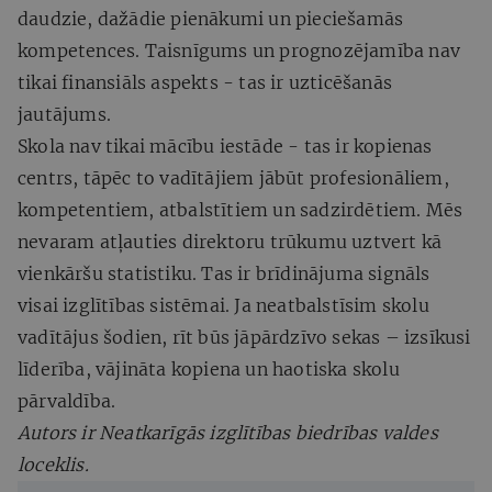
daudzie, dažādie pienākumi un pieciešamās
kompetences. Taisnīgums un prognozējamība nav
tikai finansiāls aspekts - tas ir uzticēšanās
jautājums.
Skola nav tikai mācību iestāde - tas ir kopienas
centrs, tāpēc to vadītājiem jābūt profesionāliem,
kompetentiem, atbalstītiem un sadzirdētiem. Mēs
nevaram atļauties direktoru trūkumu uztvert kā
vienkāršu statistiku. Tas ir brīdinājuma signāls
visai izglītības sistēmai. Ja neatbalstīsim skolu
vadītājus šodien, rīt būs jāpārdzīvo sekas – izsīkusi
līderība, vājināta kopiena un haotiska skolu
pārvaldība.
Autors ir Neatkarīgās izglītības biedrības valdes
loceklis.