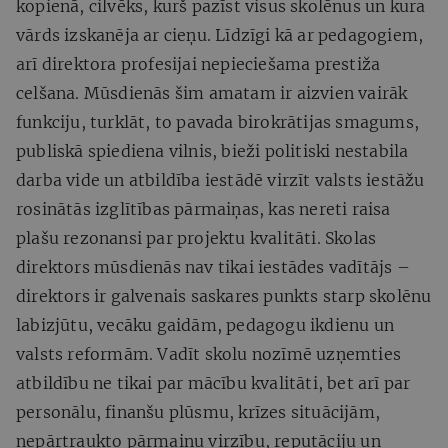
kopienā, cilvēks, kurš pazīst visus skolēnus un kura
vārds izskanēja ar cieņu. Līdzīgi kā ar pedagogiem,
arī direktora profesijai nepieciešama prestiža
celšana. Mūsdienās šim amatam ir aizvien vairāk
funkciju, turklāt, to pavada birokrātijas smagums,
publiskā spiediena vilnis, bieži politiski nestabila
darba vide un atbildība iestādē virzīt valsts iestāžu
rosinātās izglītības pārmaiņas, kas nereti raisa
plašu rezonansi par projektu kvalitāti. Skolas
direktors mūsdienās nav tikai iestādes vadītājs –
direktors ir galvenais saskares punkts starp skolēnu
labizjūtu, vecāku gaidām, pedagogu ikdienu un
valsts reformām. Vadīt skolu nozīmē uzņemties
atbildību ne tikai par mācību kvalitāti, bet arī par
personālu, finanšu plūsmu, krīzes situācijām,
nepārtraukto pārmaiņu virzību, reputāciju un