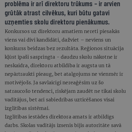
problēma ir arī direktoru trūkums – ir arvien
grūtāk atrast cilvēkus, kuri būtu gatavi
uzņemties skolu direktoru pienākumus.
Konkursos uz direktoru amatiem nereti piesakās
viens vai divi kandidāti, dažviet – neviens un
konkurss beidzas bez rezultāta. Reģionos situācija
kļūst īpaši saspringta - daudzu skolu nākotne ir
neskaidra, direktoru atbildība ir augsta un tā
nepārtraukti pieaug, bet atalgojums ne vienmēr ir
motivējošs. Ja savlaicīgi nereaģēsim uz šo
satraucošo tendenci, riskējam zaudēt ne tikai skolu
vadītājus, bet arī sabiedrības uzticēšanos visai
izglītības sistēmai.
Izglītības iestādes direktora amats ir atbildīgs
darbs. Skolas vadītājs izsenis bijis autoritāte savā