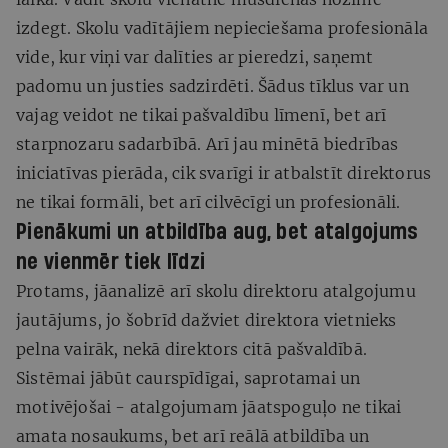
izdegt. Skolu vadītājiem nepieciešama profesionāla
vide, kur viņi var dalīties ar pieredzi, saņemt
padomu un justies sadzirdēti. Šādus tīklus var un
vajag veidot ne tikai pašvaldību līmenī, bet arī
starpnozaru sadarbībā. Arī jau minētā biedrības
iniciatīvas pierāda, cik svarīgi ir atbalstīt direktorus
ne tikai formāli, bet arī cilvēcīgi un profesionāli.
Pienākumi un atbildība aug, bet atalgojums
ne vienmēr tiek līdzi
Protams, jāanalizē arī skolu direktoru atalgojumu
jautājums, jo šobrīd dažviet direktora vietnieks
pelna vairāk, nekā direktors citā pašvaldībā.
Sistēmai jābūt caurspīdīgai, saprotamai un
motivējošai - atalgojumam jāatspoguļo ne tikai
amata nosaukums, bet arī reālā atbildība un