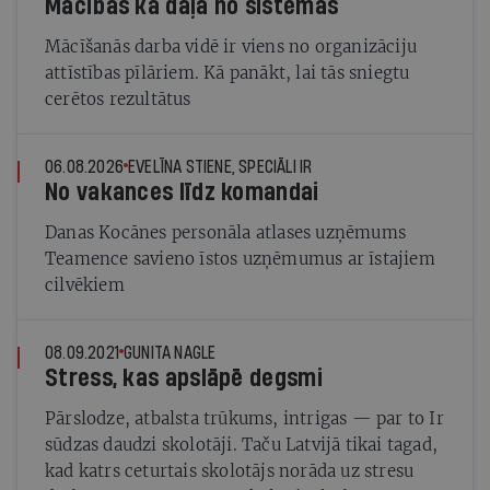
Mācības kā daļa no sistēmas
Mācīšanās darba vidē ir viens no organizāciju
attīstības pīlāriem. Kā panākt, lai tās sniegtu
cerētos rezultātus
06.08.2026
EVELĪNA STIENE, SPECIĀLI IR
No vakances līdz komandai
Danas Kocānes personāla atlases uzņēmums
Teamence savieno īstos uzņēmumus ar īstajiem
cilvēkiem
08.09.2021
GUNITA NAGLE
Stress, kas apslāpē degsmi
Pārslodze, atbalsta trūkums, intrigas — par to Ir
sūdzas daudzi skolotāji. Taču Latvijā tikai tagad,
kad katrs ceturtais skolotājs norāda uz stresu