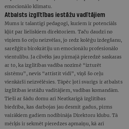
emocionālo klimatu.
Atbalsts izglītības iestāžu vadītājiem
Mums ir talantīgi pedagogi, kuriem ir potenciāls
kļūt par lieliskiem direktoriem. Taču daudzi no
viņiem šo ceļu neizvēlas, jo redz kolēģu izdegšanu,
sarežģītu birokrātiju un emocionālu profesionālo
vientulību. Ja cilvēks jau pirmajā pieredzē saskaras
ar to, ka izglītības vadība nozīmē “izturēt
sistēmu”, nevis “attīstīt vidi”, viņš šo ceļu
vienkārši neizvēlēsies. Tāpēc ļoti svarīgs ir atbalsts
izglītības iestāžu vadītājiem, vadības komandām.
Tieši ar šādu domu arī Neatkarīgā izglītības
biedrība, kas darbojas jau desmit gadus, pirms
vairākiem gadiem nodibināja Direktoru klubu. Tā
mērķis ir sekmēt pieredzes apmaiņu, kā arī