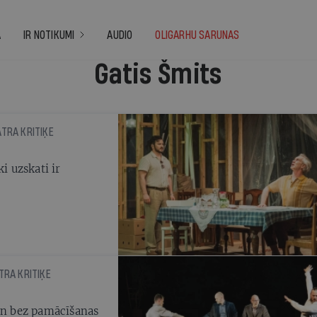
A
IR NOTIKUMI
AUDIO
OLIGARHU SARUNAS
Gatis Šmits
ĀTRA KRITIĶE
i uzskati ir
TRA KRITIĶE
 un bez pamācīšanas