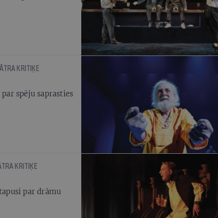
ĀTRA KRITIĶE
 par spēju saprasties
ĀTRA KRITIĶE
rtapusi par drāmu