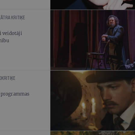
EĀTRA KRITIĶE
 veidotāji
enību
OKRITIĶE
s programmas