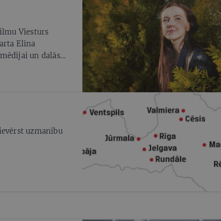
ilmu Viesturs
arta Elīna
mēdijai un dalās
tīk
pievērst uzmanību