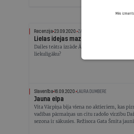
Mēs izmantoj
Recenzija
23.09.2020.
ZANE RADZOBE, ŽURNĀLA IR TE
Lielas idejas mazā laikmetā
Dailes teātra izrāde Ārsts — vai politkorektu
liekulīgāku?
Slavenība
16.09.2020.
LAURA DUMBERE
Jauna elpa
Vita Vārpiņa bija viena no aktieriem, kas pir
vadības pārmaiņas un citu radošo virzību Dail
sezona ir sākusies. Režisora Gata Šmita jaun
viņa būs galvenās lomas atveidotāja, kas no 