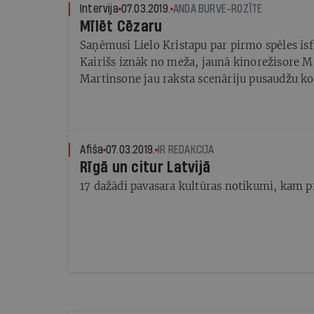
Intervija
07.03.2019.
ANDA BURVE-ROZĪTE
Mīlēt Cēzaru
Saņēmusi Lielo Kristapu par pirmo spēles īsf
Kairišs iznāk no meža, jaunā kinorežisore M
Martinsone jau raksta scenāriju pusaudžu ko
pieredzē, kā cilvēkam dzīvot, lai patiešām pa
Afiša
07.03.2019.
IR REDAKCIJA
Rīgā un citur Latvijā
17 dažādi pavasara kultūras notikumi, kam 