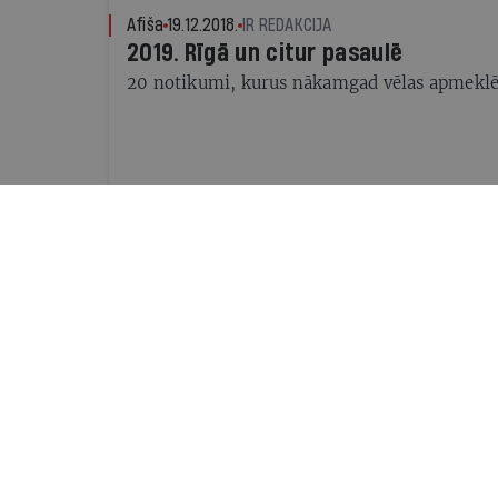
Afiša
19.12.2018.
IR REDAKCIJA
2019. Rīgā un citur pasaulē
20 notikumi, kurus nākamgad vēlas apmeklēt
Personība
29.08.2018.
EDĪTE TIŠHEIZERE
Man paliek harmonija
Dziedātāja Jolanta Strikaite-Lapiņa par lai
cilvēkiem, no kuriem mācījusies, un to, kāp
aktrise
Afiša
26.04.2017.
KRISTĪNE SIMSONE