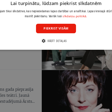
Lai turpinātu, lūdzam piekrist sīkdatnēm
am tikai sīkdatnes, kas nepieciešamas lapas darbībai un analītikai. Lapas kreisajā stūr
sīkdatņu politikā.
mainīt piekrišanu. Vairāk lasi
ĀTRA KRITIĶE
PIEKRIST VISĀM
ms padarījis pasauli
RĀDĪT DETAĻAS
ms gada pieprasīja
es teātrī. Jaunā
iestudējumā Ārsts
skatuves nenoies