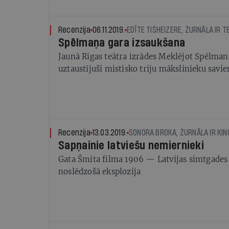
visu izrādi
Recenzija
06.11.2019.
EDĪTE TIŠHEIZERE, ŽURNĀLA IR T
Spēlmaņa gara izsaukšana
Jaunā Rīgas teātra izrādes Meklējot Spēlmani
uztaustījuši mistisko triju mākslinieku savi
Recenzija
13.03.2019.
SONORA BROKA, ŽURNĀLA IR KIN
Sapņainie latviešu nemiernieki
Gata Šmita filma 1906 — Latvijas simtgade
noslēdzošā eksplozija