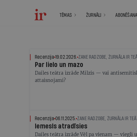
TĒMAS
ŽURNĀLI
ABONĒŠAN
Recenzija
19.02.2026.
ZANE RADZOBE, ŽURNĀLA IR TE
Par lielo un mazo
Dailes teātra izrāde Milzis — vai antisemītisk
attaisnojami?
Recenzija
06.11.2025.
ZANE RADZOBE, ŽURNĀLA IR TEĀ
Iemesls atradīsies
Dailes teātra izrāde Vēl pa vienam — viegli