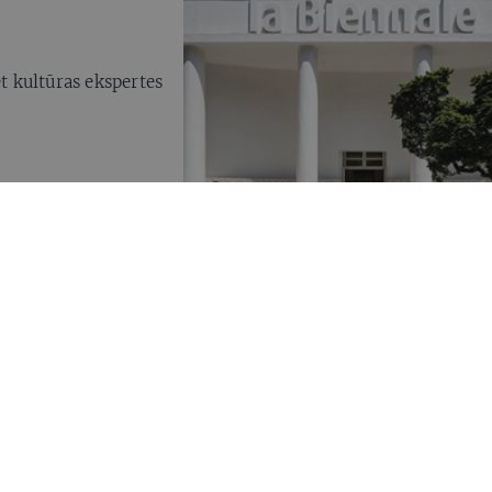
 kultūras ekspertes
kmetīgumu, operu,
ēc negribētu būt