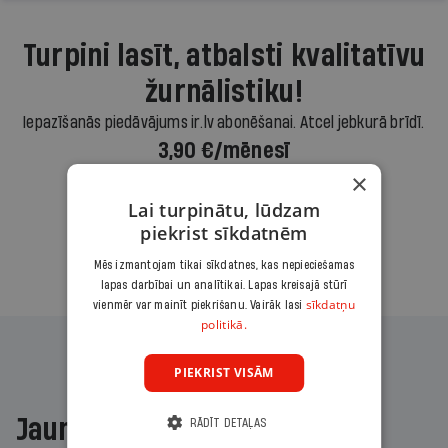
Turpini lasīt, atbalsti kvalitatīvu
žurnālistiku!
Iepazīšanās piedāvājums ir.lv abonēšanai. Atcel jebkurā brīdī.
3,90 €/mēnesī
×
Abonēt
Lai turpinātu, lūdzam
piekrist sīkdatnēm
Citas abonēšanas iespējas meklē šeit
Mēs izmantojam tikai sīkdatnes, kas nepieciešamas
lapas darbībai un analītikai. Lapas kreisajā stūrī
sīkdatņu
vienmēr var mainīt piekrišanu. Vairāk lasi
politikā.
PIEKRIST VISĀM
Jaunākajā žurnālā
RĀDĪT DETAĻAS