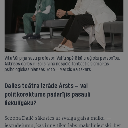
Vita Vārpiņa savu profesori Vulfu spēlē kā traģisku personību.
Aktrises darbs ir izcils, viņa nospēlē fantastiski smalkas
psiholoģiskas nianses. Foto — Mārcis Baltskars
Dailes teātra izrāde Ārsts — vai
politkorektums padarījis pasauli
liekulīgāku?
Sezona Dailē sākusies ar svaiga gaisa malku —
iestudējumu, kas ir ne tikai labs mākslinieciski, bet