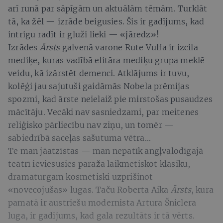
arī runā par sāpīgām un aktuālām tēmām. Turklāt
tā, ka žēl — izrāde beigusies. Šis ir gadījums, kad
intrigu radīt ir gluži lieki — «jāredz»!
Izrādes
Ārsts
galvenā varone Rute Vulfa ir izcila
mediķe, kuras vadībā elitāra mediķu grupa meklē
veidu, kā izārstēt demenci. Atklājums ir tuvu,
kolēģi jau sajutuši gaidāmās Nobela prēmijas
spozmi, kad ārste neielaiž pie mirstošas pusaudzes
mācītāju. Vecāki nav sasniedzami, par meitenes
reliģisko pārliecību nav ziņu, un tomēr —
sabiedrībā saceļas sašutuma vētra...
Te man jāatzīstas — man nepatīk angļvalodīgajā
teātrī ieviesusies paraža laikmetiskot klasiku,
dramaturgam kosmētiski uzprišinot
«novecojušas» lugas. Taču Roberta Aika
Ārsts
, kura
pamatā ir austriešu modernista Artura Šniclera
luga, ir gadījums, kad gala rezultāts ir tā vērts.