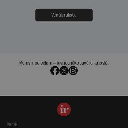
Vairāk rakstu
Mums ir pa ceļam — lasi jaunāko savā laika joslā!
Par IR