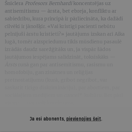
Šniclera
Profesors Bernhardi
koncentrējas uz
antisemītismu — ārsta, bet ebreja, konfliktu ar
sabiedrību, kura principā ir pārliecināta, ka dažādi
cilvēki ir jānošķir. «Vai kristīgi pacienti nebūtu
pelnījuši ārstu kristieti?» jautājums izskan arī Aika
lugā, tomēr aizspriedumu tīkls mūsdienu pasaulē
izrādās daudz sarežģītāks un, ja vispār šādos
jautājumos iespējams salīdzināt, toksiskāks —
Ārsts
runā gan par antisemītismu, rasismu un
homofobiju, gan zinātnes un reliģijas
pretnostatījumu (kurā, gribot negribot, var
saskatīt ticīgo diskrimināciju), par abortiem, par
sociālajiem medijiem un
cancel*
kultūru. Bet pāri
visam — par politkorektumu.
Ja esi abonents,
pievienojies šeit
.