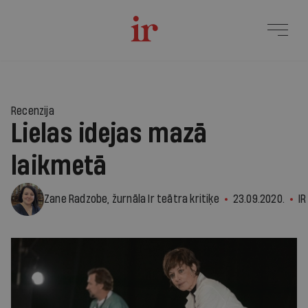
Recenzija
Lielas idejas mazā
laikmetā
Zane Radzobe, žurnāla Ir teātra kritiķe
23.09.2020.
IR