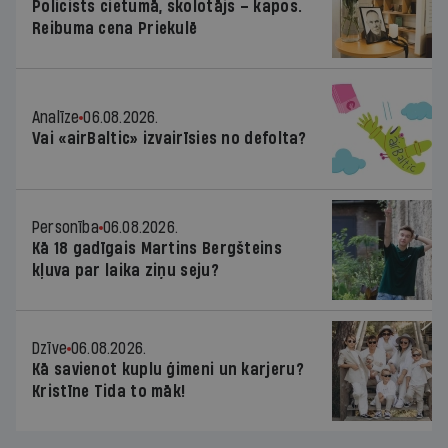
Policists cietumā, skolotājs – kapos.
Reibuma cena Priekulē
Analīze
06.08.2026.
Vai «airBaltic» izvairīsies no defolta?
Personība
06.08.2026.
Kā 18 gadīgais Martins Bergšteins
kļuva par laika ziņu seju?
Dzīve
06.08.2026.
Kā savienot kuplu ģimeni un karjeru?
Kristīne Tida to māk!