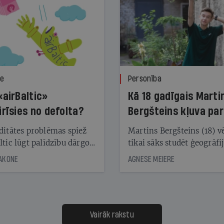
ze
Personība
«airBaltic»
Kā 18 gadīgais Marti
irīsies no defolta?
Bergšteins kļuva par
laika ziņu seju?
ditātes problēmas spiež
Martins Bergšteins (18) v
ltic lūgt palīdzību dārgo
tikai sāks studēt ģeogrāfi
āciju turētājiem, taču
bet viņa sacītajam jau uzt
JAKONE
AGNESE MEIERE
dēļ nebija kvoruma
tūkstošiem laika ziņu ska
nai. Vai lidsabiedrībai
Latvijā. Aiz dažām minū
 defolts, ja tā nespēs
televīzijas ēterā ir 11 gadi
ksāt augstos procentus,
uzcītīga darba, mammas
āpārskaita jau trīs dienas
atbalsts un drosme turpi
Vairāk rakstu