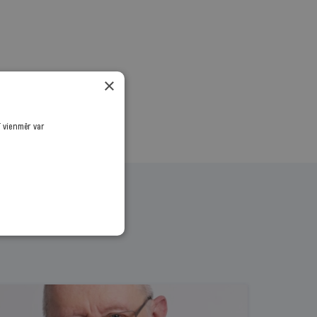
.
×
ī vienmēr var