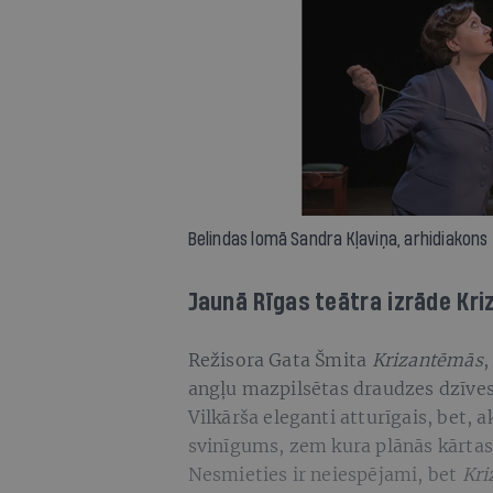
Belindas lomā Sandra Kļaviņa, arhidiakons 
Jaunā Rīgas teātra izrāde Kri
Režisora Gata Šmita
Krizantēmās
,
angļu mazpilsētas draudzes dzīves
Vilkārša eleganti atturīgais, bet, a
svinīgums, zem kura plānās kārtas
Nesmieties ir neiespējami, bet
Kri