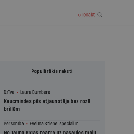
Ienākt
Populārākie raksti
Dzīve
Laura Dumbere
Kaucmindes pils atjaunotāja bez rozā
brillēm
Personība
Evelīna Stiene, speciāli Ir
No Jaunā Rīgas teātra uz pasaules malu