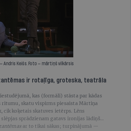
— Andris Keišs. Foto — mārtiņš vilkārsis
zantēmas ir rotaļīga, groteska, teatrāla
 iestudējumā, kas (formāli) stāsta par kādas
 ritumu, skatu vispirms piesaista Mārtiņa
k, cik koķetais skatuves ietērps. Lēns
 slēpjas sprādzienam gatavs ironijas lādiņš…
zantēmas
ar to tikai sākas; turpinājumā —