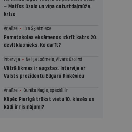
– Matīss Ozols un viņa ceturtdaļmūža
krīze
Analīze
Ilze Šķietniece
Pamatskolas eksāmenos izkrīt katrs 20.
devītklasnieks. Ko darīt?
Intervija
Nellija Ločmele, Aivars Ozoliņš
Vētrā likmes ir augstas. Intervija ar
Valsts prezidentu Edgaru Rinkēviču
Analīze
Gunita Nagle, speciāli Ir
Kāpēc Pierīgā trūkst vietu 10. klasēs un
kādi ir risinājumi?