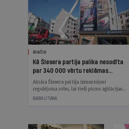
Analīze
Kā Šlesera partija palika nesodīta
par 340 000 vērtu reklāmas
kampaņu
Aināra Šlesera partija izmantojusi
regulējuma robu, lai tieši pirms aģitācijas
starta izreklamētos par summu, kas
BAIBA LITVINA
pārsniedz trešdaļu no likumīgi atļautajiem
kampaņas tēriņiem. KNAB pārkāpumus
nekonstatē