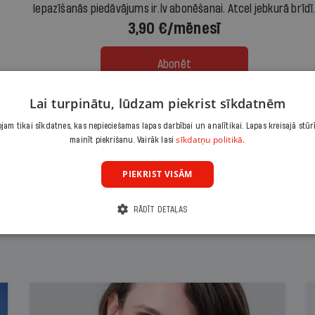
Iepazīšanās piedāvājums ir.lv abonēšanai. Atcel jebkurā brīdī
3,90 €/mēnesī
Abonēt
Lai turpinātu, lūdzam piekrist sīkdatnēm
Citas abonēšanas iespējas meklē šeit
am tikai sīkdatnes, kas nepieciešamas lapas darbībai un analītikai. Lapas kreisajā stūr
sīkdatņu politikā.
mainīt piekrišanu. Vairāk lasi
PIEKRIST VISĀM
RĀDĪT DETAĻAS