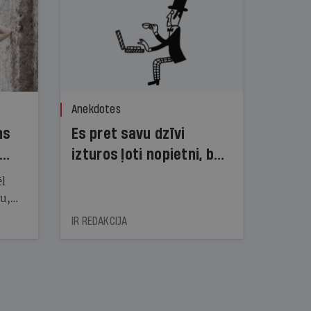
Anekdotes
ns
Es pret savu dzīvi
izturos ļoti nopietni, bet
dzīve pret mani — ne!
ēl
ju,
icas
IR REDAKCIJA
tītāju
tēm
nāt