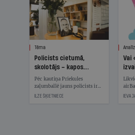
Tēma
Analī
Policists cietumā,
Vai 
skolotājs – kapos.
izva
Reibuma cena Priekulē
Pēc kautiņa Priekules
Likvi
zaļumballē jauns policists ir
airBa
nonācis cietumā, bet
oblig
ILZE ŠĶIETNIECE
IEVA 
cienījams pedagogs — kapos.
šone
Tik traģiska ir izrādījusies
lemša
divu promiļu reibuma cena
draud
sama
kas j