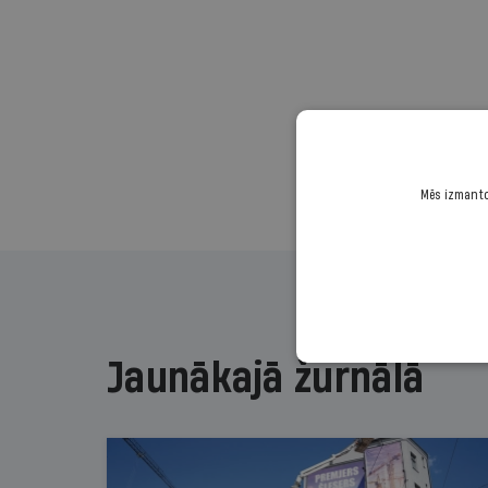
Mēs izmantoj
Jaunākajā žurnālā