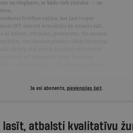
kums un vieglums, ar kādu tiek risināta — ne
 tēma.
kaužama brīvības sajūta, kas ļauj trupai
kārsis JRT skatuvi ieraudzījis kā muzeja zāli,
ītu ar soliem, vitrīnām, podestiem. Pie sienām
togrāfijas, virs kamīna piekārts Alvja Hermaņa
āk aktieri, viņi kustas kā stipri veci cilvēki.
ersons no vēl nebeigušā jaunā Hermaņa
ācēju — vikāru Danu —, un viņa sejā pirmajā
 naivais smaids.
Ja esi abonents,
pievienojies šeit
.
 lasīt, atbalsti kvalitatīvu žu