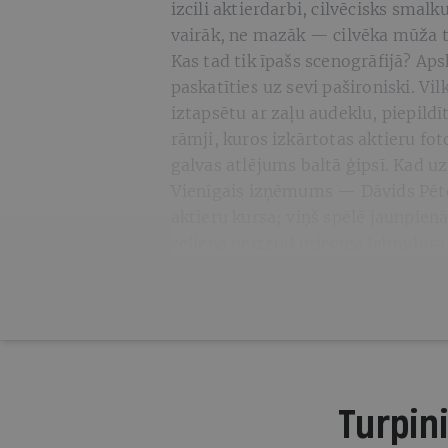
izcili aktierdarbi, cilvēcisks smal
vairāk, ne mazāk — cilvēka mūža
Kas tad tik īpašs scenogrāfijā? Aps
paskatīties uz sevi pašironiski. Vil
iztapsētu ar zaļu audeklu, piepild
rāmji, kuros izkārtotas aktieru fo
galvas atlējums baltā ģipsī. Kad uzn
Vienīgais izņēmums — Dāvids Pēt
aktieru kursa; viņš spēlē jaunpien
cēlienā neizzūd priecīga labradora
Turpini