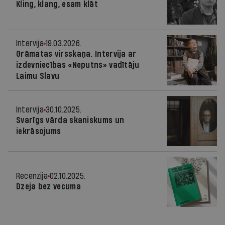
Kling, klang, esam klāt
Intervija
19.03.2026.
Grāmatas virsskaņa. Intervija ar
izdevniecības «Neputns» vadītāju
Laimu Slavu
Intervija
30.10.2025.
Svarīgs vārda skaniskums un
iekrāsojums
Recenzija
02.10.2025.
Dzeja bez vecuma