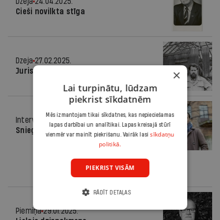
Dzeja
24.04.2025.
Cieši novilkta stīga
Dzeja
27.02.2025.
Juris Kunnoss ir tieši Juris Kunnoss
×
Lai turpinātu, lūdzam
piekrist sīkdatnēm
Mēs izmantojam tikai sīkdatnes, kas nepieciešamas
Intervija
27.02.2025.
lapas darbībai un analītikai. Lapas kreisajā stūrī
Sniegpulkstenītes vienkārši uzplaukst
sīkdatņu
vienmēr var mainīt piekrišanu. Vairāk lasi
politikā.
PIEKRIST VISĀM
RĀDĪT DETAĻAS
Piemiņa
29.01.2025.