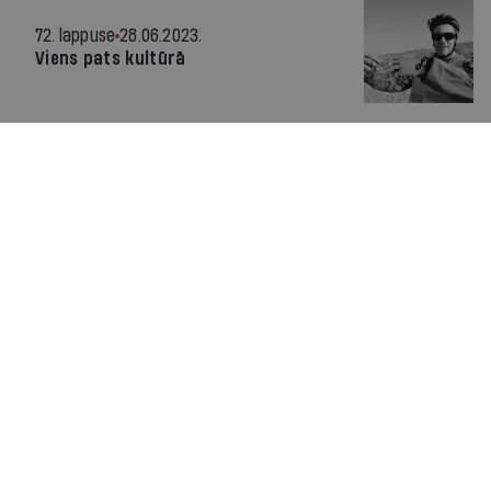
72. lappuse
28.06.2023.
Viens pats kultūrā
Personība
10.05.2023.
Akadēmišen huligānen
Leģenda
26.04.2023.
Nezināmais Ziedonis