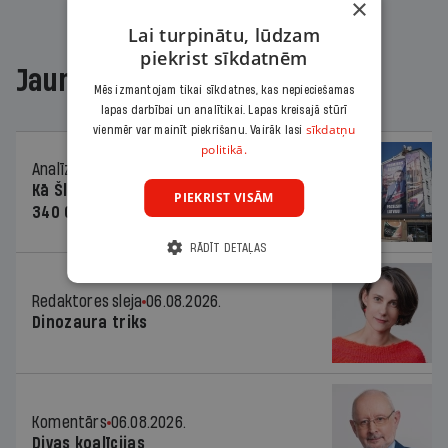
×
Lai turpinātu, lūdzam
piekrist sīkdatnēm
Jaunākajā žurnālā
Mēs izmantojam tikai sīkdatnes, kas nepieciešamas
lapas darbībai un analītikai. Lapas kreisajā stūrī
sīkdatņu
vienmēr var mainīt piekrišanu. Vairāk lasi
politikā.
Analīze
06.08.2026.
Kā Šlesera partija palika nesodīta par
PIEKRIST VISĀM
340 000 vērtu reklāmas kampaņu
RĀDĪT DETAĻAS
Redaktores sleja
06.08.2026.
Dinozaura triks
Komentārs
06.08.2026.
Divas koalīcijas