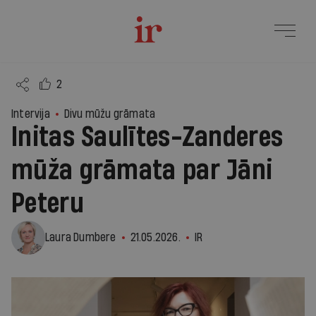
2
Intervija
Divu mūžu grāmata
Initas Saulītes-Zanderes
mūža grāmata par Jāni
Peteru
Laura Dumbere
21.05.2026.
IR