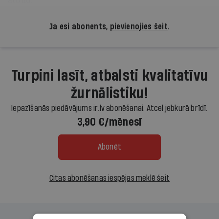
Ja esi abonents,
pievienojies šeit
.
Turpini lasīt, atbalsti kvalitatīvu
žurnālistiku!
Iepazīšanās piedāvājums ir.lv abonēšanai. Atcel jebkurā brīdī.
3,90 €/mēnesī
Abonēt
Citas abonēšanas iespējas meklē šeit