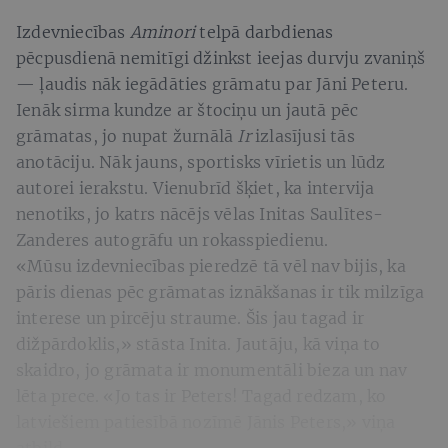
Izdevniecības
Aminori
telpā darbdienas
pēcpusdienā nemitīgi džinkst ieejas durvju zvaniņš
— ļaudis nāk iegādāties grāmatu par Jāni Peteru.
Ienāk sirma kundze ar štociņu un jautā pēc
grāmatas, jo nupat žurnālā
Ir
izlasījusi tās
anotāciju. Nāk jauns, sportisks vīrietis un lūdz
autorei ierakstu. Vienubrīd šķiet, ka intervija
nenotiks, jo katrs nācējs vēlas Initas Saulītes-
Zanderes autogrāfu un rokasspiedienu.
«Mūsu izdevniecības pieredzē tā vēl nav bijis, ka
pāris dienas pēc grāmatas iznākšanas ir tik milzīga
interese un pircēju straume. Šis jau tagad ir
dižpārdoklis,» stāsta Inita. Jautāju, kā viņa to
skaidro, jo grāmata ir monumentāli bieza un nav
lēta prece. «Jo tas ir Peters! Tagad redzam, ko
latviešiem patiesībā nozīmē Jānis Peters,» viņa
atbild.