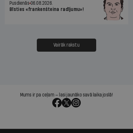
Pusdienās
06.08.2026.
Bīsties «frankenšteina radījumu»!
Vairāk rakstu
Mums ir pa ceļam — lasi jaunāko savā laika joslā!