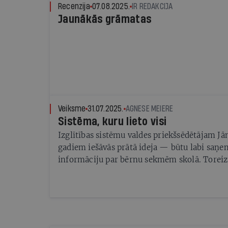
Recenzija
07.08.2025.
IR REDAKCIJA
Jaunākās grāmatas
Veiksme
31.07.2025.
AGNESE MEIERE
Sistēma, kuru lieto visi
Izglītības sistēmu valdes priekšsēdētājam 
gadiem iešāvās prātā ideja — būtu labi saņe
informāciju par bērnu sekmēm skolā. Toreiz 
ka izdosies izveidot sistēmu, kuru lieto pilnīg
skolas, skolēni un viņu vecāki