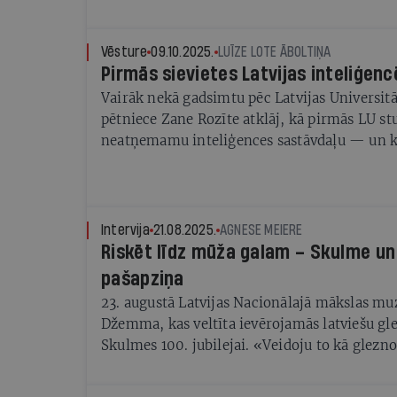
Vēsture
09.10.2025.
LUĪZE LOTE ĀBOLTIŅA
Pirmās sievietes Latvijas inteliģenc
Vairāk nekā gadsimtu pēc Latvijas Universit
pētniece Zane Rozīte atklāj, kā pirmās LU st
neatņemamu inteliģences sastāvdaļu — un kā
reizē sveica un noraidīja
Intervija
21.08.2025.
AGNESE MEIERE
Riskēt līdz mūža galam – Skulme un
pašapziņa
23. augustā Latvijas Nacionālajā mākslas muz
Džemma, kas veltīta ievērojamās latviešu g
Skulmes 100. jubilejai. «Veidoju to kā glezno
uzsver kuratore gleznotāja Sandra Krastiņa