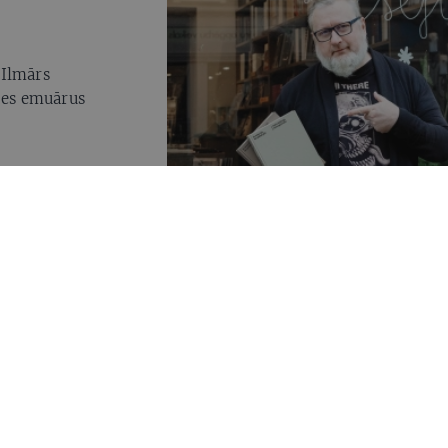
 Ilmārs
eces emuārus
IR