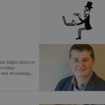
Jānim Kaģim pirms 20
mt īsziņā
viņš vēl nezināja,
i visas Latvijas