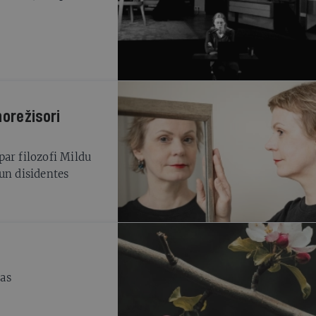
norežisori
par filozofi Mildu
as