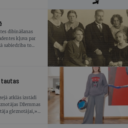
ē
ātes dibināšanas
udentes kļuva par
 sabiedrība to
 tautas
ejā atklās izstādi
leznotājas Džemmas
tāja gleznotājai,»