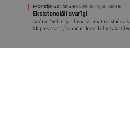
Recenzija
15.01.2025.
IEVA RAUDSEPA, SPECIĀLI IR
Eksistenciāli svarīgi
Andras Neiburgas dienasgrāmatu sastādītājs
Šlāpins stāsta, kā radās doma izdot rakstni
Vēsture
24.10.2024.
ANDRA NEIBURGA, DOMUZĪME
«Es esmu tas, kas paliek pāri...»
Žurnāls Domuzīme, 2024, nr. 5
Personība
25.09.2024.
MĀRTIŅŠ GALENIEKS, SPECIĀLI 