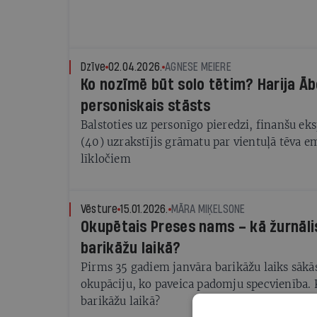
Dzīve
02.04.2026.
AGNESE MEIERE
Ko nozīmē būt solo tētim? Harija Āb
personiskais stāsts
Balstoties uz personīgo pieredzi, finanšu eks
(40) uzrakstījis grāmatu par vientuļā tēva e
līkločiem
Vēsture
15.01.2026.
MĀRA MIĶELSONE
Okupētais Preses nams – kā žurnālis
barikāžu laikā?
Pirms 35 gadiem janvāra barikāžu laiks sākā
okupāciju, ko paveica padomju specvienība. 
barikāžu laikā?