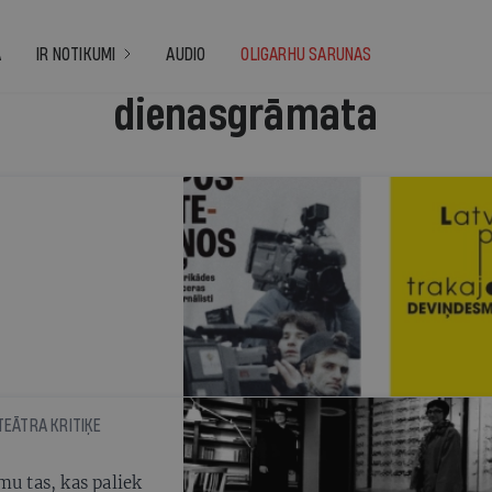
A
IR NOTIKUMI
AUDIO
OLIGARHU SARUNAS
dienasgrāmata
 TEĀTRA KRITIĶE
mu tas, kas paliek