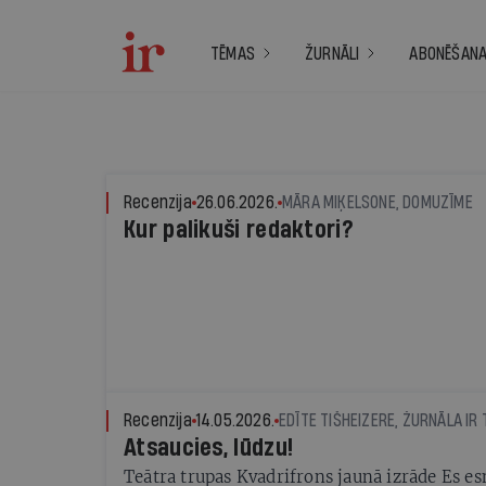
TĒMAS
ŽURNĀLI
ABONĒŠAN
Recenzija
26.06.2026.
MĀRA MIĶELSONE, DOMUZĪME
Kur palikuši redaktori?
Recenzija
14.05.2026.
EDĪTE TIŠHEIZERE, ŽURNĀLA IR
Atsaucies, lūdzu!
Teātra trupas Kvadrifrons jaunā izrāde Es es