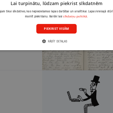
Lai turpinātu, lūdzam piekrist sīkdatnēm
am tikai sīkdatnes, kas nepieciešamas lapas darbībai un analītikai. Lapas kreisajā stūr
sīkdatņu politikā.
mainīt piekrišanu. Vairāk lasi
DOMUZĪME
PIEKRIST VISĀM
appuses
RĀDĪT DETAĻAS