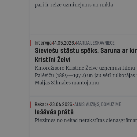
pāri ir reizē uzminējums un mīkla
Intervija
14.05.2026.
MARIJA LESKAVNIECE
Sieviešu stāstu spēks. Saruna ar ki
Kristīni Želvi
Kinorežisore Kristīne Želve uzņēmusi filmu 
Palēviču (1889—1972) un jau vētī tulkotājas un disidentes
Maijas Silmales mantojumu
Raksts
23.04.2026.
ALNIS AUZIŅŠ, DOMUZĪME
Iešāvās prātā
Piezīmes no nekad nerakstītas dienasgrāmat