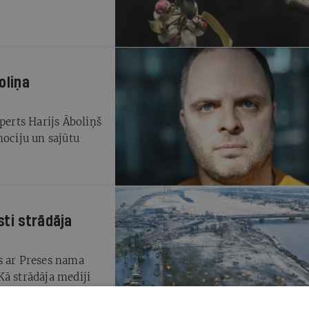
oliņa
perts Harijs Āboliņš
mociju un sajūtu
ti strādāja
s ar Preses nama
Kā strādāja mediji