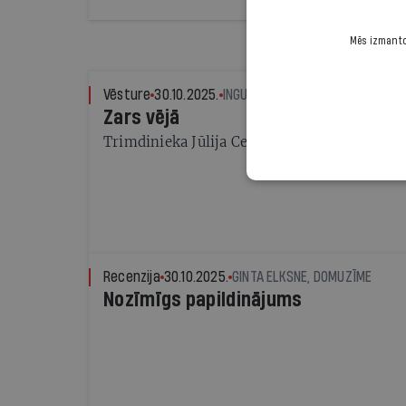
Mēs izmantoj
Vēsture
30.10.2025.
INGUNA DAUKSTE-SILASPROĢE, 
Zars vējā
Trimdinieka Jūlija Celmiņa dienasgrāmatu l
Recenzija
30.10.2025.
GINTA ELKSNE, DOMUZĪME
Nozīmīgs papildinājums