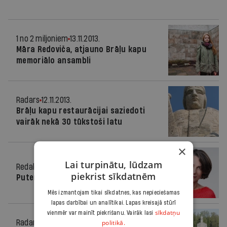
1 no 2 miljoniem
13.11.2013.
Māra Redoviča, atjauno Brāļu kapu
memoriālo ansambli
Radars
12.11.2013.
Brāļu kapu restaurācijai saziedoti
vairāk nekā 30 tūkstoši latu
×
Lai turpinātu, lūdzam
Redaktores sleja
06.11.2013.
piekrist sīkdatnēm
Putenis dvēselēs
Mēs izmantojam tikai sīkdatnes, kas nepieciešamas
lapas darbībai un analītikai. Lapas kreisajā stūrī
sīkdatņu
vienmēr var mainīt piekrišanu. Vairāk lasi
politikā.
Radars
26.04.2013.