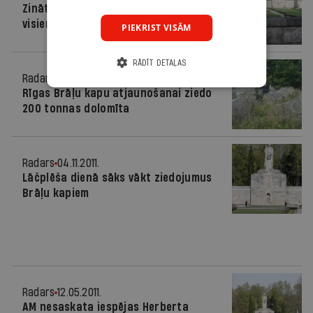
Zinātnieki aicina uz līdzjūtību pret
visiem kara upuriem
PIEKRIST VISĀM
RĀDĪT DETAĻAS
Radars
08.02.2013.
Rīgas Brāļu kapu atjaunošanai ziedo
200 tonnas dolomīta
Radars
04.11.2011.
Lāčplēša dienā sāks vākt ziedojumus
Brāļu kapiem
Radars
12.05.2011.
AM nesaskata iespējas Herberta