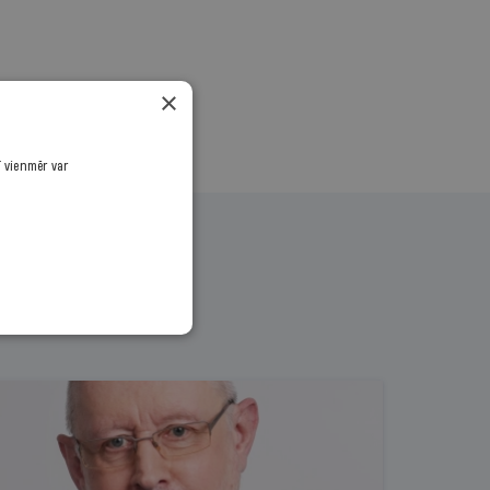
×
ī vienmēr var