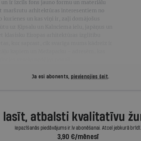
un ir izcils fons jauno formu un materiālu
kt maršrutu arhitektūras interesentiem no
o kurienes un kas viņi ir, zaļi domājošus
ūtu uz Ķīpsalu un Kalnciema ielu, japāņus un
t klasisku Eiropas arhitektūras izglītību
tas, kur saprast, cik svarīga mums kādreiz ir
 Brāļu kapiem un Mežaparku - adresēm, kas
oties veselu nedēļas nogali.
Ja esi abonents,
pievienojies šeit
.
 lasīt, atbalsti kvalitatīvu žu
Iepazīšanās piedāvājums ir.lv abonēšanai. Atcel jebkurā brīdī
3,90 €/mēnesī