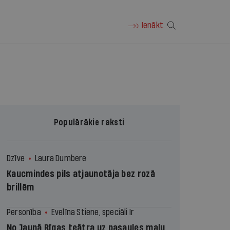
Ienākt
Populārākie raksti
Dzīve
Laura Dumbere
Kaucmindes pils atjaunotāja bez rozā
brillēm
Personība
Evelīna Stiene, speciāli Ir
No Jaunā Rīgas teātra uz pasaules malu