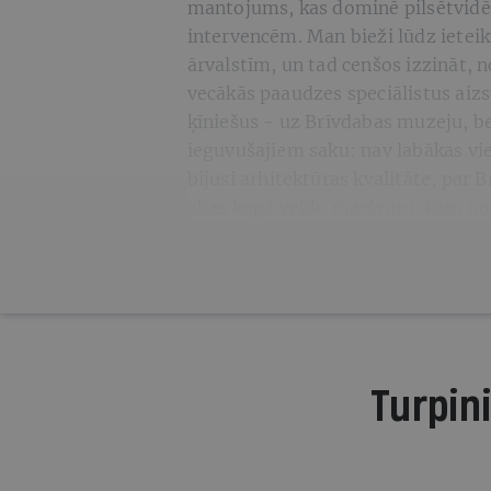
mantojums, kas dominē pilsētvidē 
intervencēm. Man bieži lūdz ietei
ārvalstīm, un tad cenšos izzināt, n
vecākās paaudzes speciālistus aizs
ķīniešus - uz Brīvdabas muzeju, be
ieguvušajiem saku: nav labākas vie
bijusi arhitektūras kvalitāte, par
abas kopā veido maršrutu, kam nod
Turpini