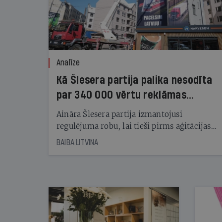
Analīze
Kā Šlesera partija palika nesodīta
par 340 000 vērtu reklāmas
kampaņu
Aināra Šlesera partija izmantojusi
regulējuma robu, lai tieši pirms aģitācijas
starta izreklamētos par summu, kas
BAIBA LITVINA
pārsniedz trešdaļu no likumīgi atļautajiem
kampaņas tēriņiem. KNAB pārkāpumus
nekonstatē