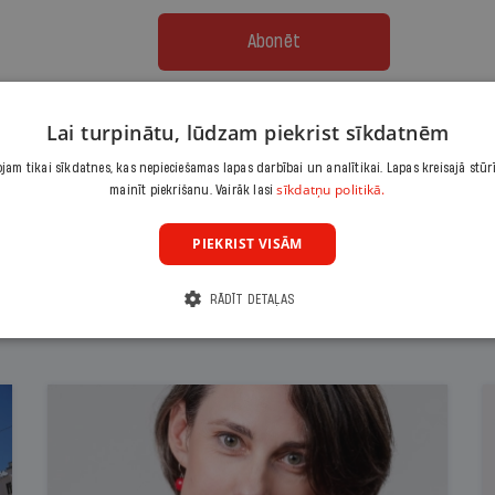
Abonēt
Citas abonēšanas iespējas meklē šeit
Lai turpinātu, lūdzam piekrist sīkdatnēm
am tikai sīkdatnes, kas nepieciešamas lapas darbībai un analītikai. Lapas kreisajā stūr
sīkdatņu politikā.
mainīt piekrišanu. Vairāk lasi
PIEKRIST VISĀM
RĀDĪT DETAĻAS