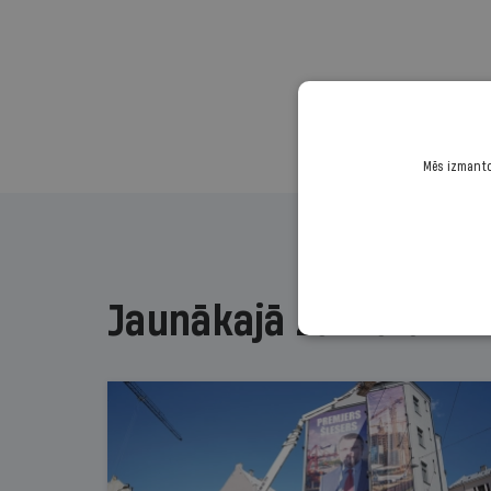
Mēs izmantoj
Jaunākajā žurnālā