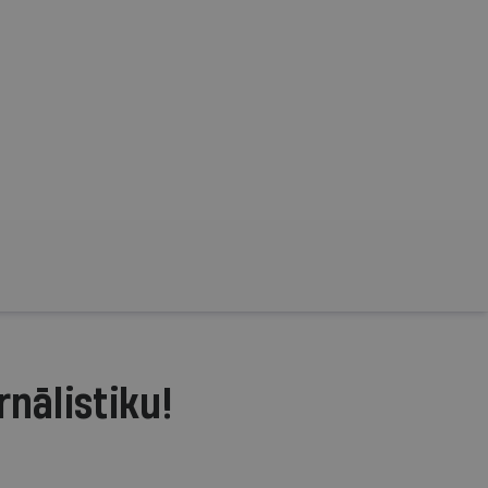
rnālistiku!
.