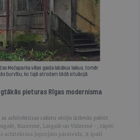
as Mežaparka villas gaida labākus laikus, tomēr
s burvību, ko tajā atrodam šādā situācijā.
ilgtākās pieturas Rīgas modernisma
, ar arhitektūras rakstu sēriju izdevās pabūt
emgalē, Kurzemē, Latgalē un Vidzemē -, tāpēc
as arhitektūra joprojām pārsteidz, it īpaši