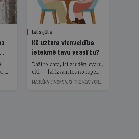
Labsajūta
ns
Kā uztura vienveidība
ietekmē tavu veselību?
ēl
Daži to dara, lai zaudētu svaru,
ju,
citi — lai izvairītos no rūpēm,
icas
kas saistītas ar ēdienreižu
MARLĒNA SIMONSA, © THE NEW YORK TIMES NEWS SERVICE
tītāju
plānošanu. Vai ir vērts katru
tēm
dienu ēst vienu un to pašu?
Eksperti skaidro, kā uztura
vienveidība ietekmē veselību
nāt
kad
v