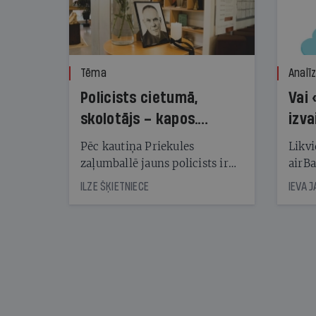
Tēma
Analī
Policists cietumā,
Vai 
skolotājs – kapos.
izva
Reibuma cena Priekulē
Pēc kautiņa Priekules
Likvi
zaļumballē jauns policists ir
airBa
nonācis cietumā, bet
oblig
ILZE ŠĶIETNIECE
IEVA 
cienījams pedagogs — kapos.
šone
Tik traģiska ir izrādījusies
lemša
divu promiļu reibuma cena
draud
sama
kas j
pirm
augus