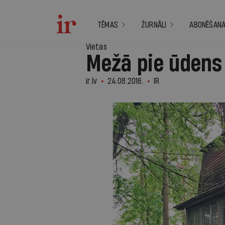
TĒMAS
ŽURNĀLI
ABONĒŠAN
Vietas
Mežā pie ūdens
ir.lv
24.08.2016.
IR