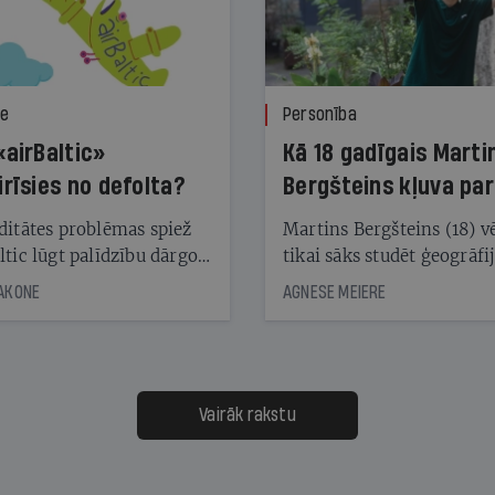
ze
Personība
«airBaltic»
Kā 18 gadīgais Marti
irīsies no defolta?
Bergšteins kļuva par
laika ziņu seju?
ditātes problēmas spiež
Martins Bergšteins (18) v
ltic lūgt palīdzību dārgo
tikai sāks studēt ģeogrāfi
āciju turētājiem, taču
bet viņa sacītajam jau uzt
JAKONE
AGNESE MEIERE
dēļ nebija kvoruma
tūkstošiem laika ziņu ska
nai. Vai lidsabiedrībai
Latvijā. Aiz dažām minū
 defolts, ja tā nespēs
televīzijas ēterā ir 11 gadi
ksāt augstos procentus,
uzcītīga darba, mammas
āpārskaita jau trīs dienas
atbalsts un drosme turpi
Vairāk rakstu
s nākamās sapulces
meteovērojumus arī tad, 
ta vidū?
šķiet, ka tie nevienam na
vajadzīgi