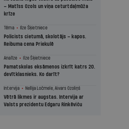
– Matīss Ozols un viņa ceturtdaļmūža
krīze
Tēma
Ilze Šķietniece
Policists cietumā, skolotājs – kapos.
Reibuma cena Priekulē
Analīze
Ilze Šķietniece
Pamatskolas eksāmenos izkrīt katrs 20.
devītklasnieks. Ko darīt?
Intervija
Nellija Ločmele, Aivars Ozoliņš
Vētrā likmes ir augstas. Intervija ar
Valsts prezidentu Edgaru Rinkēviču