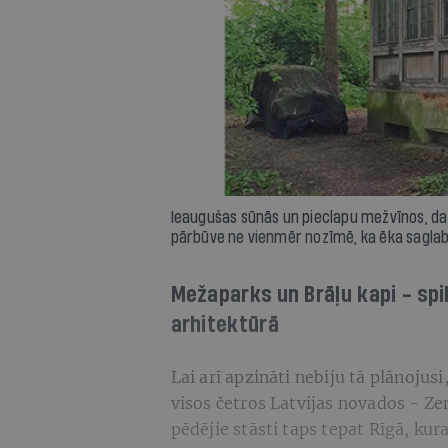
Ieaugušas sūnās un pieclapu mežvīnos, daž
pārbūve ne vienmēr nozīmē, ka ēka saglabā
Mežaparks un Brāļu kapi - sp
arhitektūrā
Lai arī apzināti nebiju tā plānojusi
visos četros Latvijas novados - Z
pēdējie stāsti taps tepat Rīgā, kur