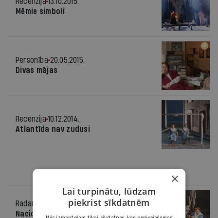
Recenzija
13.10.2015.
Mēmie simboli
Personība
20.05.2015.
Divas mājas
Recenzija
10.12.2014.
Atlantīda nav zudusi
×
Lai turpinātu, lūdzam
piekrist sīkdatnēm
Radars
05.12.2014.
Nacionālajā operā Artura Maskata