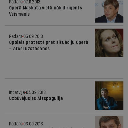
Radars
07.11.2013.
Operā Maskata vietā nāk diriģents
Veismanis
Radars
05.09.2013.
Opolais protestē pret situāciju Operā
– atceļ uzstāšanos
Intervija
04.09.2013.
Uzbūvējusies Aizspogulija
Radars
03.09.2013.