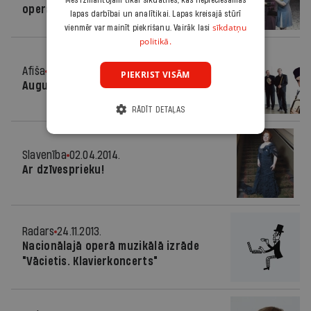
Mēs izmantojam tikai sīkdatnes, kas nepieciešamas
operas "Valentīna" pirmizrāde
lapas darbībai un analītikai. Lapas kreisajā stūrī
sīkdatņu
vienmēr var mainīt piekrišanu. Vairāk lasi
politikā.
Afiša
30.07.2014.
PIEKRIST VISĀM
Augusta skaņas
RĀDĪT DETAĻAS
Slavenība
02.04.2014.
Ar dzīvesprieku!
Radars
24.11.2013.
Nacionālajā operā muzikālā izrāde
"Vācietis. Klavierkoncerts"