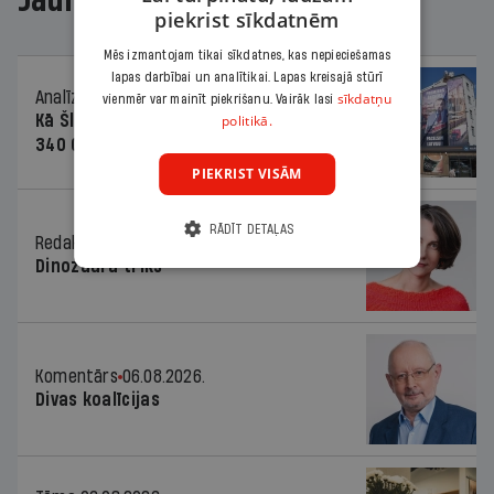
piekrist sīkdatnēm
Mēs izmantojam tikai sīkdatnes, kas nepieciešamas
lapas darbībai un analītikai. Lapas kreisajā stūrī
Analīze
06.08.2026.
sīkdatņu
vienmēr var mainīt piekrišanu. Vairāk lasi
politikā.
Kā Šlesera partija palika nesodīta par
340 000 vērtu reklāmas kampaņu
PIEKRIST VISĀM
RĀDĪT DETAĻAS
Redaktores sleja
06.08.2026.
Dinozaura triks
Komentārs
06.08.2026.
Divas koalīcijas