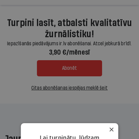
Turpini lasīt, atbalsti kvalitatīvu
žurnālistiku!
Iepazīšanās piedāvājums ir.lv abonēšanai. Atcel jebkurā brīdī.
3,90 €/mēnesī
Abonēt
Citas abonēšanas iespējas meklē šeit
×
Lai turpinātu, lūdzam
Jaunākajā žurnālā