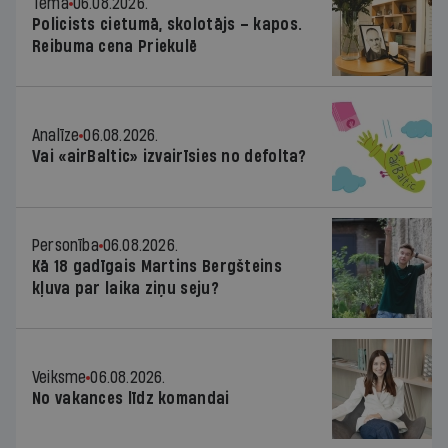
Tēma
06.08.2026.
Policists cietumā, skolotājs – kapos.
Reibuma cena Priekulē
Analīze
06.08.2026.
Vai «airBaltic» izvairīsies no defolta?
Personība
06.08.2026.
Kā 18 gadīgais Martins Bergšteins
kļuva par laika ziņu seju?
Veiksme
06.08.2026.
No vakances līdz komandai