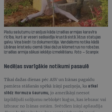
Plašu sašutumu izraisījusi kāda Izraēlas armijas karavīra
rīcība, kurš ar veseri sašķaidīja krustā sistā Jēzus statujas
galvu. Viņa biedri to dokumentēja. Vandalisms notika kādā
Libānas kristiešu ciemā tikai dažus kilometrus no robežas.
Izraēlas armija sākusi iekšējo izmeklēšanu. Foto — Scanpix
Nedēļas svarīgākie notikumi pasaulē
Tikai dažas dienas pēc ASV un Irānas pagaidu
pamiera stāšanās spēkā irāņi paziņoja, ka
atkal
jo amerikāņi neesot
slēdz Hormuza šaurumu,
izpildījuši solījumu nebloķēt kuģus, kas iebrauc vai
izbrauc no Irānas ostām. Svētdien irāņi apšaudīja