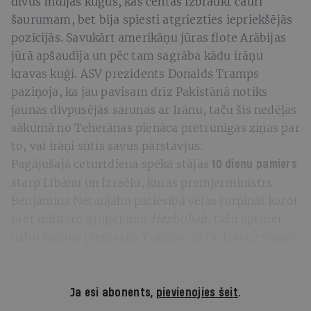
divus Indijas kuģus, kas centās izbraukt cauri
šaurumam, bet bija spiesti atgriezties iepriekšējās
pozīcijās. Savukārt amerikāņu jūras flote Arābijas
jūrā apšaudīja un pēc tam sagrāba kādu irāņu
kravas kuģi. ASV prezidents Donalds Tramps
paziņoja, ka jau pavisam drīz Pakistānā notiks
jaunas divpusējās sarunas ar Irānu, taču šīs nedēļas
sākumā no Teherānas pienāca pretrunīgas ziņas par
to, vai irāņi sūtīs savus pārstāvjus.
Pagājušajā ceturtdienā spēkā stājās
10 dienu pamiers
starp Libānu un Izraēlu, kuras premjerministrs
Benjamins Netanjahu patiesībā vēlas turpināt karot
pret militāro grupējumu
Hezbollah
, taču apturēt
uzbrukumus pieprasīja Tramps, jo tie traucē viņam
panākt izlīgumu ar Irānu.
Ja esi abonents,
pievienojies šeit
.