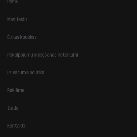
Par IR
Manifests
Ētikas kodekss
Pakalpojumu sniegšanas noteikumi
Privātuma politika
Reklāma
Ziedo
Kontakti