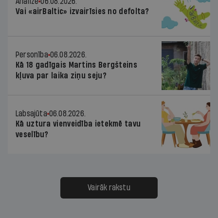
Analīze
06.08.2026.
Vai «airBaltic» izvairīsies no defolta?
Personība
06.08.2026.
Kā 18 gadīgais Martins Bergšteins
kļuva par laika ziņu seju?
Labsajūta
06.08.2026.
Kā uztura vienveidība ietekmē tavu
veselību?
Vairāk rakstu