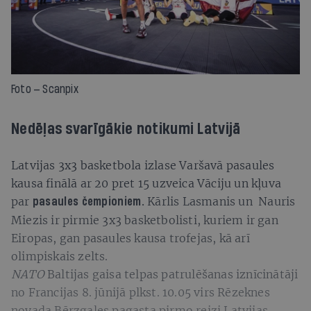
Foto — Scanpix
Nedēļas svarīgākie notikumi Latvijā
Latvijas 3x3 basketbola izlase Varšavā pasaules
kausa finālā ar 20 pret 15 uzveica Vāciju un kļuva
par
Kārlis Lasmanis un Nauris
pasaules čempioniem.
Miezis ir pirmie 3x3 basketbolisti, kuriem ir gan
Eiropas, gan pasaules kausa trofejas, kā arī
olimpiskais zelts.
NATO
Baltijas gaisa telpas patrulēšanas iznīcinātāji
no Francijas 8. jūnijā plkst. 10.05 virs Rēzeknes
novada Bērzgales pagasta pirmo reizi Latvijas