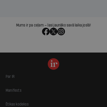
Mums ir pa ceļam — lasi jaunāko savā laika joslā!
Par IR
Manifests
Ētikas kodekss