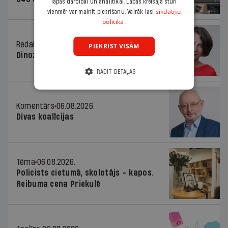
lapas darbībai un analītikai. Lapas kreisajā stūrī
sīkdatņu
vienmēr var mainīt piekrišanu. Vairāk lasi
politikā.
Redaktores sleja
06.08.2026.
PIEKRIST VISĀM
Dinozaura triks
RĀDĪT DETAĻAS
Komentārs
06.08.2026.
Divas koalīcijas
Tēma
06.08.2026.
Policists cietumā, skolotājs – kapos.
Reibuma cena Priekulē