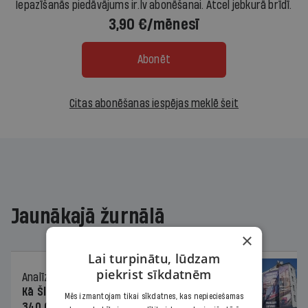
Iepazīšanās piedāvājums ir.lv abonēšanai. Atcel jebkurā brīdī.
3,90 €/mēnesī
Abonēt
Citas abonēšanas iespējas meklē šeit
Jaunākajā žurnālā
×
Lai turpinātu, lūdzam
piekrist sīkdatnēm
Analīze
06.08.2026.
Kā Šlesera partija palika nesodīta par
Mēs izmantojam tikai sīkdatnes, kas nepieciešamas
340 000 vērtu reklāmas kampaņu