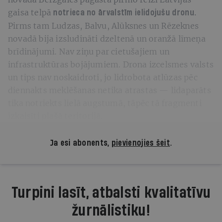
gaisa telpā
notrieca no ārvalstīm ielidojušu dronu.
Pirms tam Ludzas, Balvu, Alūksnes un Rēzeknes
novadā bija izsludināti dzeltenā un oranžā līmeņa
brīdinājumi. Nav ziņu par cietušajiem un
infrastruktūras bojājumiem. Drona izcelsmes valsts
un tips nav noskaidroti, jo lidrobota atlūzas pēc
diennakts meklēšanas netika atrastas — lidaparāts
tika notriekts lielā augstumā, tāpēc tā fragmenti
izkaisīti plašā teritorijā.
Ja esi abonents,
pievienojies šeit
.
Turpini lasīt, atbalsti kvalitatīvu
žurnālistiku!