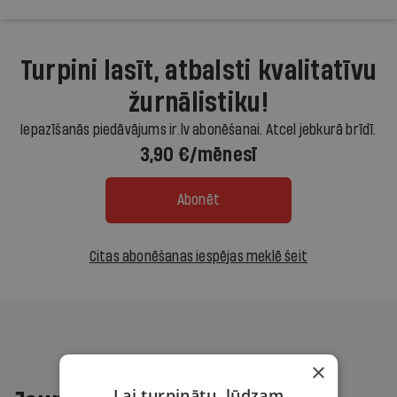
Turpini lasīt, atbalsti kvalitatīvu
žurnālistiku!
Iepazīšanās piedāvājums ir.lv abonēšanai. Atcel jebkurā brīdī.
3,90 €/mēnesī
Abonēt
Citas abonēšanas iespējas meklē šeit
×
Lai turpinātu, lūdzam