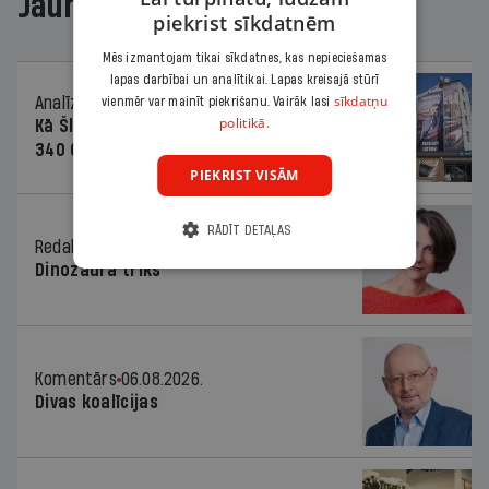
Jaunākajā žurnālā
piekrist sīkdatnēm
Mēs izmantojam tikai sīkdatnes, kas nepieciešamas
lapas darbībai un analītikai. Lapas kreisajā stūrī
sīkdatņu
Analīze
06.08.2026.
vienmēr var mainīt piekrišanu. Vairāk lasi
politikā.
Kā Šlesera partija palika nesodīta par
340 000 vērtu reklāmas kampaņu
PIEKRIST VISĀM
RĀDĪT DETAĻAS
Redaktores sleja
06.08.2026.
Dinozaura triks
Komentārs
06.08.2026.
Divas koalīcijas