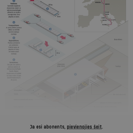
Ja esi abonents,
pievienojies šeit
.