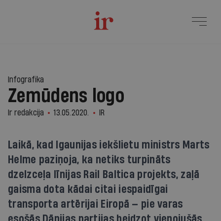
Infografika
Zemūdens logo
Ir redakcija
13.05.2020.
IR
Laikā, kad Igaunijas iekšlietu ministrs Marts
Helme paziņoja, ka netiks turpināts
dzelzceļa līnijas Rail Baltica projekts, zaļā
gaisma dota kādai citai iespaidīgai
transporta artērijai Eiropā — pie varas
esošās Dānijas partijas beidzot vienojušās