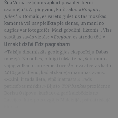
Žila Verna ceļojums apkārt pasaulei, bērni
sazīmējuši. Ar pingvīnu, kurš saka: «
Bonjour,
Jules*
!» Domāju, es varētu gulēt uz tās mozīkas,
kamēr tā vēl nav pielikta pie sienas, un mani no
augšas var fotografēt. Mazi gabaliņi, liktenis... Viss
sastājas savās vietās: «
Bonjour
, es atrodu tēti.»
Uzrakt dzīvi līdz pagrabam
«Taisīju dinamiskās ģeoloģijas ekspozīciju Dabas
muzejā. No nulles, pilnīgi tukša telpa, šeit mums
vajag vulkānus un zemestrīces!» Ieva atceras kādu
2010.gada dienu, kad atskanēja mammas zvans.
««Zini, ir tāda lieta, viņš ir atrasts.» Tāds
patiesības mirklis.» Bijušo
TOP bankas
prezidentu
Borisu Osipovu, kurš 1994.gadā aizbēdzis no
Latvijas, Interpols uzgājis Malaizijā, psihiatriskajā
klīnikā.