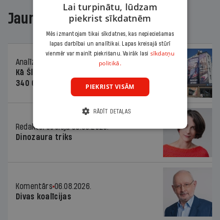
Lai turpinātu, lūdzam
Jaunākajā žurnālā
piekrist sīkdatnēm
Mēs izmantojam tikai sīkdatnes, kas nepieciešamas
lapas darbībai un analītikai. Lapas kreisajā stūrī
sīkdatņu
vienmēr var mainīt piekrišanu. Vairāk lasi
Analīze
06.08.2026.
politikā.
Kā Šlesera partija palika nesodīta par
340 000 vērtu reklāmas kampaņu
PIEKRIST VISĀM
RĀDĪT DETAĻAS
Redaktores sleja
06.08.2026.
Dinozaura triks
Komentārs
06.08.2026.
Divas koalīcijas