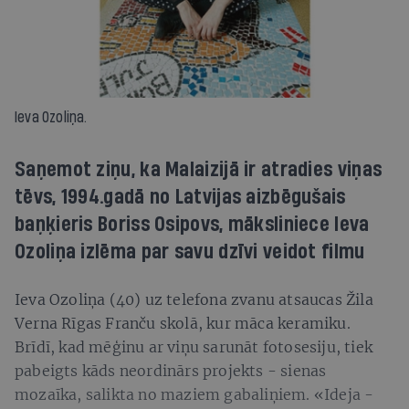
Ieva Ozoliņa.
Saņemot ziņu, ka Malaizijā ir atradies viņas
tēvs, 1994.gadā no Latvijas aizbēgušais
baņķieris Boriss Osipovs, māksliniece Ieva
Ozoliņa izlēma par savu dzīvi veidot filmu
Ieva Ozoliņa (40) uz telefona zvanu atsaucas Žila
Verna Rīgas Franču skolā, kur māca keramiku.
Brīdī, kad mēģinu ar viņu sarunāt fotosesiju, tiek
pabeigts kāds neordinārs projekts - sienas
mozaīka, salikta no maziem gabaliņiem. «Ideja -