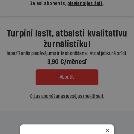
Ja esi abonents,
pievienojies šeit
.
Turpini lasīt, atbalsti kvalitatīvu
žurnālistiku!
Iepazīšanās piedāvājums ir.lv abonēšanai. Atcel jebkurā brīdī.
3,90 €/mēnesī
Abonēt
Citas abonēšanas iespējas meklē šeit
×